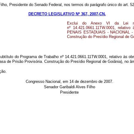
ho, Presidente do Senado Federal, nos termos do parágrafo único do art. 
DECRETO LEGISLATIVO Nº 367, 2007-CN.
Exclui do Anexo VI da Lei nº
nº 14.421.0661.11TW.0001, rela
PENAIS ESTADUAIS - NACIONAL - Con
Construção do Presídio Regional de Go
) o Subtítulo do Programa de Trabalho nº 14.421.0661.11TW.0001, rela
e Prisão Provisória. Construção do Presídio Regional de Goiânia), no âmbi
ção.
Congresso Nacional, em 14 de dezembro de 2007.
Senador Garibaldi Alves Filho
Presidente