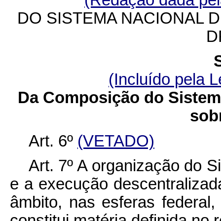
(Redação dada pela
DO SISTEMA NACIONAL D
D
(Incluído pela L
Da Composição do Sistema
sob
Art. 6º
(VETADO)
Art. 7º A organização do S
e a execução descentralizad
âmbito, nas esferas federal, 
constitui matéria definida no