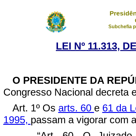
Presidên
Subchefia p
LEI Nº 11.313, 
O PRESIDENTE DA REP
Congresso Nacional decreta e
Art. 1º Os
arts. 60
e
61 da L
1995,
passam a vigorar com a
“Art. 60. O Juizado 