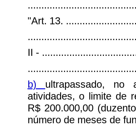
.......................................
"Art. 13. ...........................
.......................................
II - ..................................
.......................................
b)
ultrapassado, no 
atividades, o limite de 
R$ 200.000,00 (duzentos
número de meses de fun
.......................................