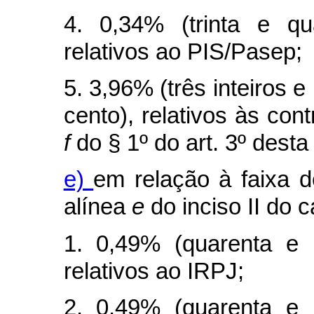
4. 0,34% (trinta e qu
relativos ao PIS/Pasep;
5. 3,96% (três inteiros 
cento), relativos às cont
f
do § 1º do art. 3º desta 
e)
em relação à faixa d
alínea
e
do inciso II do
c
1. 0,49% (quarenta e 
relativos ao IRPJ;
2. 0,49% (quarenta e 