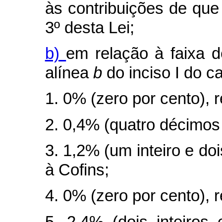
às contribuições de que
3º desta Lei;
b)
em relação à faixa d
alínea
b
do inciso I do
c
1. 0% (zero por cento), r
2. 0,4% (quatro décimos 
3. 1,2% (um inteiro e doi
à Cofins;
4. 0% (zero por cento), 
5. 2,4% (dois inteiros