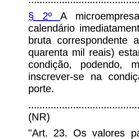
§ 2º
A microempresa
calendário imediatamente
bruta correspondente 
quarenta mil reais) est
condição, podendo, me
inscrever-se na cond
porte.
....................................
(NR)
"Art. 23. Os valores p