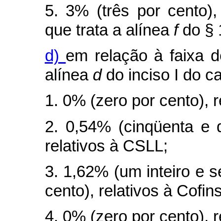
5. 3% (três por cento),
que trata a alínea
f
do § 
d)
em relação à faixa d
alínea
d
do inciso I do
c
1. 0% (zero por cento), r
2. 0,54% (cinqüenta e 
relativos à CSLL;
3. 1,62% (um inteiro e 
cento), relativos à Cofins
4. 0% (zero por cento), 