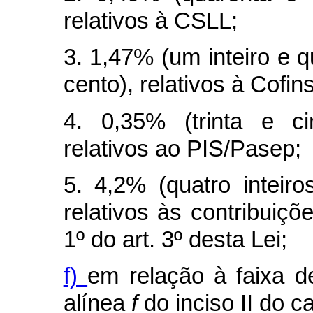
relativos à CSLL;
3. 1,47% (um inteiro e 
cento), relativos à Cofins
4. 0,35% (trinta e ci
relativos ao PIS/Pasep;
5. 4,2% (quatro inteir
relativos às contribuiçõ
1º do art. 3º desta Lei;
f)
em relação à faixa de
alínea
f
do inciso II do
c