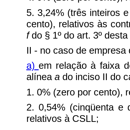
5. 3,24% (três inteiros 
cento), relativos às cont
f
do § 1º do art. 3º desta 
II - no caso de empresa
a)
em relação à faixa d
alínea
a
do inciso II do
c
1. 0% (zero por cento), r
2. 0,54% (cinqüenta e 
relativos à CSLL;