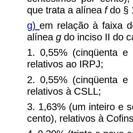
que trata a alínea
f
do § 
g)
em relação à faixa d
alínea
g
do inciso II do
c
1. 0,55% (cinqüenta e 
relativos ao IRPJ;
2. 0,55% (cinqüenta e 
relativos à CSLL;
3. 1,63% (um inteiro e 
cento), relativos à Cofins