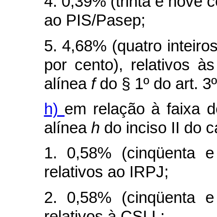
4. 0,39% (trinta e nove c
ao PIS/Pasep;
5. 4,68% (quatro inteiro
por cento), relativos à
alínea
f
do § 1º do art. 3
h)
em relação à faixa d
alínea
h
do inciso II do
c
1. 0,58% (cinqüenta e
relativos ao IRPJ;
2. 0,58% (cinqüenta e
relativos à CSLL;