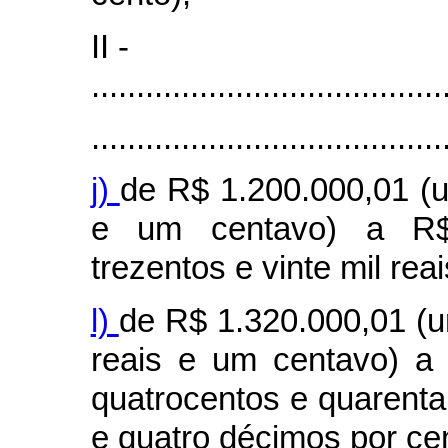
II -
.......................................
.......................................
j)
de R$ 1.200.000,01 (u
e um centavo) a R$ 
trezentos e vinte mil rea
l)
de R$ 1.320.000,01 (um
reais e um centavo) a
quatrocentos e quarenta 
e quatro décimos por cen