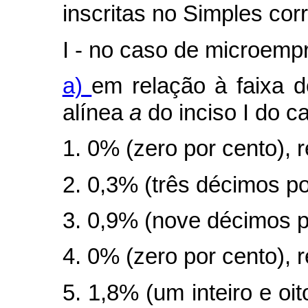
inscritas no Simples cor
I - no caso de microemp
a)
em relação à faixa d
alínea
a
do inciso I do
c
1. 0% (zero por cento), r
2. 0,3% (três décimos po
3. 0,9% (nove décimos po
4. 0% (zero por cento), 
5. 1,8% (um inteiro e oit