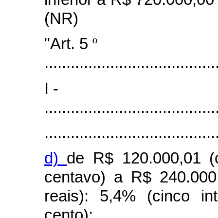
(NR)
"Art. 5
º
.......................................
I -
.......................................
.......................................
d)
de R$ 120.000,01 (c
centavo) a R$ 240.000
reais): 5,4% (cinco i
cento);