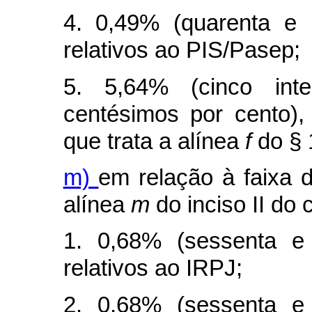
4. 0,49% (quarenta e 
relativos ao PIS/Pasep;
5. 5,64% (cinco int
centésimos por cento), 
que trata a alínea
f
do § 
m)
em relação à faixa d
alínea
m
do inciso II do
1. 0,68% (sessenta e 
relativos ao IRPJ;
2. 0,68% (sessenta e 