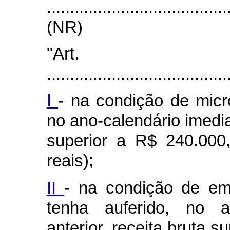
.....................................
(NR)
"Ar
.......................................
I
- na condição de micr
no ano-calendário imedia
superior a R$ 240.000
reais);
II
- na condição de em
tenha auferido, no an
anterior, receita bruta s