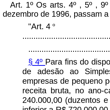
Art. 1º Os arts. 4º , 5º , 9
dezembro de 1996, passam a 
"Art. 4
º
.......................................
.....................................
§ 4º
Para fins do disp
de adesão ao Simple
empresas de pequeno po
receita bruta, no ano-c
240.000,00 (duzentos e 
inferior a R$ 720.000,00 