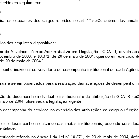
elecida em regulamento.
)
ira, os ocupantes dos cargos referidos no art. 1º serão submetidos anua
)
ida dos seguintes dispositivos:
nho de Atividade Técnico-Administrativa em Regulação - GDATR, devida aos
novembro de 2003, e 10.871, de 20 de maio de 2004, quando em exercício de 
 de 20 de maio de 2004."
nho individual do servidor e do desempenho institucional de cada Agência, 
gerais a serem observados para a realização das avaliações de desempenho ind
ção de desempenho individual e institucional e de atribuição da GDATR serã
 maio de 2004, observada a legislação vigente.
 o desempenho do servidor, no exercício das atribuições do cargo ou função
erir o desempenho no alcance das metas institucionais, podendo considerar 
entidade.
entidade referida no Anexo I da Lei nº 10.871, de 20 de maio de 2004, defi