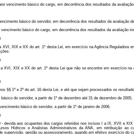
ior vencimento básico do cargo, em decorrência dos resultados da avaliação i
 vencimento básico do servidor, em decorrência dos resultados da avaliação d
 vencimento básico do cargo, em decorrência dos resultados da avaliação inst
)
s I a XVI, XIX e XX do art. 1º desta Lei, em exercício na Agência Regulador
ições:
)
s I a XVI, XIX e XX do art. 1º desta Lei que não se encontre em exercício n
)
 nos §§ 1º e 2º do art. 16 desta Lei, e até que sejam processados os result
o básico do servidor, a partir de 1º de dezembro até 31 de dezembro de 2005;
vencimento básico do servidor, a partir de 1º de janeiro de 2006.
)
GQ - devida aos ocupantes dos cargos referidos nos incisos I a IX, XVII e X
sos Hídricos e Analistas Administrativos da ANA, em retribuição ao cu
e supervisão, gestão ou assessoramento, quando em efetivo exercício do ca