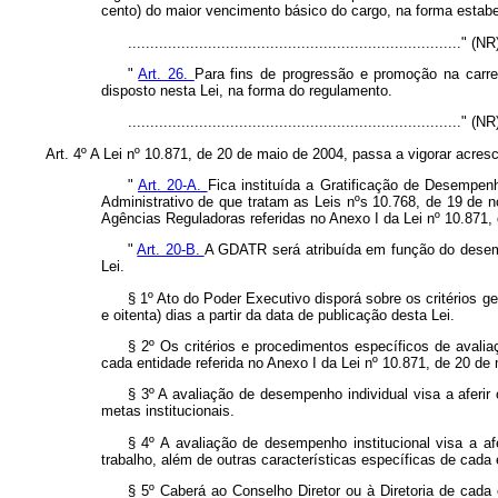
cento) do maior vencimento básico do cargo, na forma estab
..........................................................................." (NR
"
Art. 26.
Para fins de progressão e promoção na carre
disposto nesta Lei, na forma do regulamento.
..........................................................................." (NR
Art. 4º A Lei nº 10.871, de 20 de maio de 2004, passa a vigorar acresc
"
Art. 20-A.
Fica instituída a Gratificação de Desempe
Administrativo de que tratam as Leis nºs 10.768, de 19 de 
Agências Reguladoras referidas no Anexo I da Lei nº 10.871,
"
Art. 20-B.
A GDATR será atribuída em função do desempe
Lei.
§ 1º Ato do Poder Executivo disporá sobre os critérios 
e oitenta) dias a partir da data de publicação desta Lei.
§ 2º Os critérios e procedimentos específicos de avalia
cada entidade referida no Anexo I da Lei nº 10.871, de 20 de
§ 3º A avaliação de desempenho individual visa a aferir
metas institucionais.
§ 4º A avaliação de desempenho institucional visa a af
trabalho, além de outras características específicas de cada 
§ 5º Caberá ao Conselho Diretor ou à Diretoria de cada 