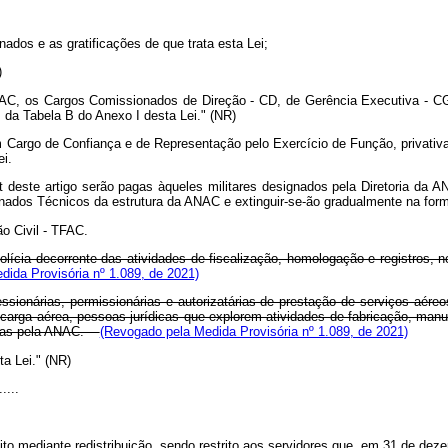
ados e as gratificações de que trata esta Lei;
)
NAC, os Cargos Comissionados de Direção - CD, de Gerência Executiva - C
da Tabela B do Anexo I desta Lei." (NR)
 Cargo de Confiança e de Representação pelo Exercício de Função, privativas
ei.
ut deste artigo serão pagas àqueles militares designados pela Diretoria da 
ados Técnicos da estrutura da ANAC e extinguir-se-ão gradualmente na forma 
ão Civil - TFAC.
olícia decorrente das atividades de fiscalização, homologação e registros, 
ida Provisória nº 1.089, de 2021)
ionárias, permissionárias e autorizatárias de prestação de serviços aéreo
de carga aérea, pessoas jurídicas que explorem atividades de fabricação, man
izadas pela ANAC.
(Revogado pela Medida Provisória nº 1.089, de 2021)
a Lei." (NR)
.....
feito mediante redistribuição, sendo restrito aos servidores que, em 31 de 