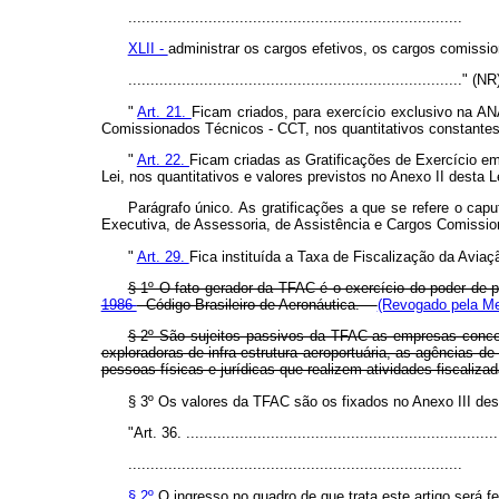
...........................................................................
XLII -
administrar os cargos efetivos, os cargos comission
..........................................................................." (NR
"
Art. 21.
Ficam criados, para exercício exclusivo na A
Comissionados Técnicos - CCT, nos quantitativos constantes 
"
Art. 22.
Ficam criadas as Gratificações de Exercício em
Lei, nos quantitativos e valores previstos no Anexo II desta L
Parágrafo único. As gratificações a que se refere o cap
Executiva, de Assessoria, de Assistência e Cargos Comission
"
Art. 29.
Fica instituída a Taxa de Fiscalização da Aviaç
§ 1º O fato gerador da TFAC é o exercício do poder de p
1986
- Código Brasileiro de Aeronáutica.
(Revogado pela Med
§ 2º São sujeitos passivos da TFAC as empresas concess
exploradoras de infra-estrutura aeroportuária, as agências 
pessoas físicas e jurídicas que realizem atividades fiscal
§ 3º Os valores da TFAC são os fixados no Anexo III dest
"Art. 36. ......................................................................
...........................................................................
§ 2º
O ingresso no quadro de que trata este artigo será 