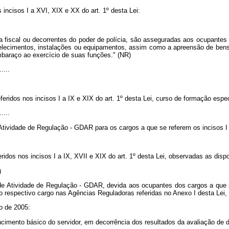
incisos I a XVI, XIX e XX do art. 1º desta Lei:
a fiscal ou decorrentes do poder de polícia, são asseguradas aos ocupantes 
belecimentos, instalações ou equipamentos, assim como a apreensão de bens o
mbaraço ao exercício de suas funções." (NR)
.....
feridos nos incisos I a IX e XIX do art. 1º desta Lei, curso de formação especí
.....
ividade de Regulação - GDAR para os cargos a que se referem os incisos I a
ridos nos incisos I a IX, XVII e XIX do art. 1º desta Lei, observadas as disp
)
de Atividade de Regulação - GDAR, devida aos ocupantes dos cargos a que se
do respectivo cargo nas Agências Reguladoras referidas no Anexo I desta Lei,
o de 2005:
encimento básico do servidor, em decorrência dos resultados da avaliação de 