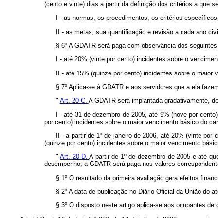
(cento e vinte) dias a partir da definição dos critérios a que se
I - as normas, os procedimentos, os critérios específico
II - as metas, sua quantificação e revisão a cada ano civi
§ 6º A GDATR será paga com observância dos seguintes 
I - até 20% (vinte por cento) incidentes sobre o vencime
II - até 15% (quinze por cento) incidentes sobre o maior 
§ 7º Aplica-se à GDATR e aos servidores que a ela fazem 
"
Art. 20-C.
A GDATR será implantada gradativamente, de 
I - até 31 de dezembro de 2005, até 9% (nove por cento)
por cento) incidentes sobre o maior vencimento básico do car
II - a partir de 1º de janeiro de 2006, até 20% (vinte p
(quinze por cento) incidentes sobre o maior vencimento básic
"
Art. 20-D.
A partir de 1º de dezembro de 2005 e até que
desempenho, a GDATR será paga nos valores correspondentes 
§ 1º O resultado da primeira avaliação gera efeitos fina
§ 2º A data de publicação no Diário Oficial da União do a
§ 3º O disposto neste artigo aplica-se aos ocupantes d