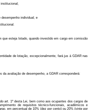
nstitucional;
e desempenho individual; e
itucional.
a em que esteja lotado, quando investido em cargo em comissão
a entidade de lotação, excepcionalmente, fará jus à GDAR nas
ados da avaliação de desempenho, a GDAR corresponderá:
IX do art. 1º desta Lei, bem como aos ocupantes dos cargos de
mprimento de requisitos técnico-funcionais, acadêmicos e
rgo, em percentual de 10% (dez por cento) ou 20% (vinte por