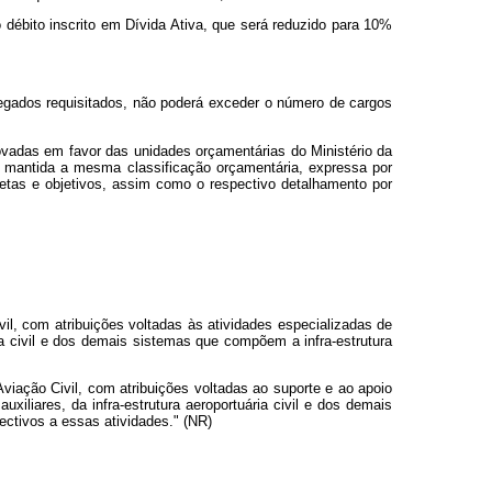
o débito inscrito em Dívida Ativa, que será reduzido para 10%
egados requisitados, não poderá exceder o número de cargos
rovadas em favor das unidades orçamentárias do Ministério da
ue mantida a mesma classificação orçamentária, expressa por
 metas e objetivos, assim como o respectivo detalhamento por
il, com atribuições voltadas às atividades especializadas de
ária civil e dos demais sistemas que compõem a infra-estrutura
viação Civil, com atribuições voltadas ao suporte e ao apoio
uxiliares, da infra-estrutura aeroportuária civil e dos demais
ctivos a essas atividades." (NR)