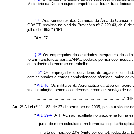
Ministério da Defesa cujas competências foram transferidas
...........................................................................
§ 4º
Aos servidores das Carreiras da Área de Ciência e 
GDACT, prevista na Medida Provisória nº 2.229-43, de 6 de 
julho de 1993." (NR)
"Art. 37. ......................................................................
...........................................................................
§ 2º
Os empregados das entidades integrantes da admin
foram transferidas para a ANAC poderão permanecer nessa co
ou extinção do contrato de trabalho.
§ 3º
Os empregados e servidores de órgãos e entidades
comissionadas e cargos comissionados técnicos, salvo devolu
"
Art. 46.
Os militares da Aeronáutica da ativa em exerc
sua instalação, sendo considerados como em serviço de natur
..........................................................................." (NR
Art. 2º A Lei nº 11.182, de 27 de setembro de 2005, passa a vigorar a
"
Art. 29-A.
A TFAC não recolhida no prazo e na forma es
I - juros de mora calculados na forma da legislação aplicá
II - multa de mora de 20% (vinte por cento), reduzida a