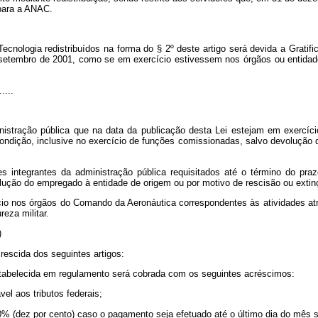
 para a ANAC.
Tecnologia redistribuídos na forma do § 2º deste artigo será devida a Grati
setembro de 2001, como se em exercício estivessem nos órgãos ou entidades 
.....
istração pública que na data da publicação desta Lei estejam em exercíc
ndição, inclusive no exercício de funções comissionadas, salvo devolução 
 integrantes da administração pública requisitados até o término do praz
ção do empregado à entidade de origem ou por motivo de rescisão ou extinçã
ício nos órgãos do Comando da Aeronáutica correspondentes às atividades a
eza militar.
)
crescida dos seguintes artigos:
tabelecida em regulamento será cobrada com os seguintes acréscimos:
vel aos tributos federais;
 10% (dez por cento) caso o pagamento seja efetuado até o último dia do mês