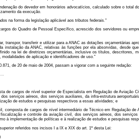
condenação do devedor em honorários advocatícios, calculado sobre o total d
uizamento da execução.
os na forma da legislação aplicável aos tributos federais."
 cargos do Quadro de Pessoal Específico, acrescido dos servidores ou empr
r, transpor, transferir e utilizar para a ANAC as dotações orçamentárias ap
o da instalação da ANAC, relativas às funções por ela absorvidas, desde q
ido na lei de diretrizes orçamentárias, inclusive os títulos, descritores,
 modalidades de aplicação e identificadores de uso."
 nº 10.871, de 20 de maio de 2004, passam a vigorar com a seguinte redação:
....
ta de cargos de nível superior de Especialista em Regulação de Aviação Civ
, dos serviços aéreos, dos serviços auxiliares, da infra-estrutura aeroportu
ização de estudos e pesquisas respectivos a essas atividades; e
il, composta de cargos de nível intermediário de Técnico em Regulação de A
iscalização e controle da aviação civil, dos serviços aéreos, dos serviços a
o à implementação de políticas e à realização de estudos e pesquisas respe
uperior referidos nos incisos I a IX e XIX do art. 1º desta Lei:
)