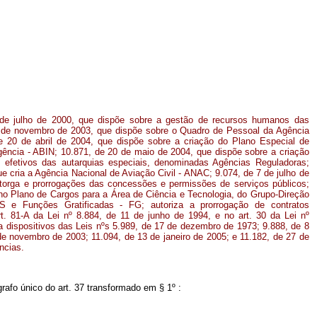
 de julho de 2000, que dispõe sobre a gestão de recursos humanos das
 de novembro de 2003, que dispõe sobre o Quadro de Pessoal da Agência
 20 de abril de 2004, que dispõe sobre a criação do Plano Especial de
igência - ABIN; 10.871, de 20 de maio de 2004, que dispõe sobre a criação
s efetivos das autarquias especiais, denominadas Agências Reguladoras;
e cria a Agência Nacional de Aviação Civil - ANAC; 9.074, de 7 de julho de
torga e prorrogações das concessões e permissões de serviços públicos;
 no Plano de Cargos para a Área de Ciência e Tecnologia, do Grupo-Direção
 e Funções Gratificadas - FG; autoriza a prorrogação de contratos
t. 81-A da Lei nº 8.884, de 11 de junho de 1994, e no art. 30 da Lei nº
a dispositivos das Leis nºs 5.989, de 17 de dezembro de 1973; 9.888, de 8
e novembro de 2003; 11.094, de 13 de janeiro de 2005; e 11.182, de 27 de
ncias.
rafo único do art. 37 transformado em § 1º :