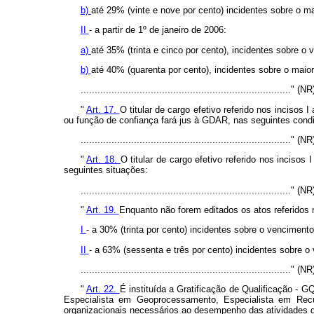
b)
até 29% (vinte e nove por cento) incidentes sobre o ma
II
- a partir de 1º de janeiro de 2006:
a)
até 35% (trinta e cinco por cento), incidentes sobre o
b)
até 40% (quarenta por cento), incidentes sobre o maior
..........................................................................." (NR
"
Art. 17.
O titular de cargo efetivo referido nos inciso
ou função de confiança fará jus à GDAR, nas seguintes cond
..........................................................................." (NR
"
Art. 18.
O titular de cargo efetivo referido nos inciso
seguintes situações:
..........................................................................." (NR
"
Art. 19.
Enquanto não forem editados os atos referidos
I
- a 30% (trinta por cento) incidentes sobre o venciment
II
- a 63% (sessenta e três por cento) incidentes sobre o 
..........................................................................." (NR
"
Art. 22.
É instituída a Gratificação de Qualificação - 
Especialista em Geoprocessamento, Especialista em Recur
organizacionais necessários ao desempenho das atividades d