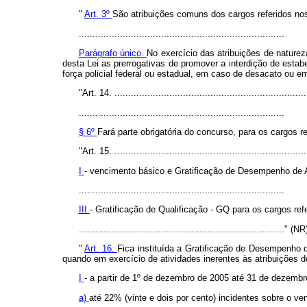
"
Art. 3º
São atribuições comuns dos cargos referidos nos 
...........................................................................
Parágrafo único.
No exercício das atribuições de naturez
desta Lei as prerrogativas de promover a interdição de esta
força policial federal ou estadual, em caso de desacato ou e
"Art. 14. ......................................................................
...........................................................................
§ 6º
Fará parte obrigatória do concurso, para os cargos re
"Art. 15. ......................................................................
I
- vencimento básico e Gratificação de Desempenho de At
...........................................................................
III
- Gratificação de Qualificação - GQ para os cargos refe
..........................................................................." (NR
"
Art. 16.
Fica instituída a Gratificação de Desempenho 
quando em exercício de atividades inerentes às atribuições 
I
- a partir de 1º de dezembro de 2005 até 31 de dezembr
a)
até 22% (vinte e dois por cento) incidentes sobre o v