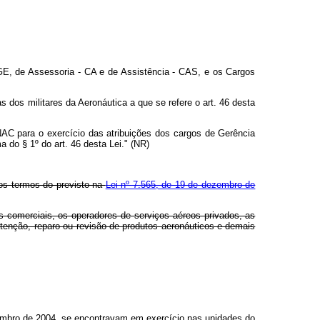
GE, de Assessoria - CA e de Assistência - CAS, e os Cargos
 dos militares da Aeronáutica a que se refere o art. 46 desta
ANAC para o exercício das atribuições dos cargos de Gerência
do § 1º do art. 46 desta Lei." (NR)
nos termos do previsto na
Lei nº 7.565, de 19 de dezembro de
s comerciais, os operadores de serviços aéreos privados, as
utenção, reparo ou revisão de produtos aeronáuticos e demais
dezembro de 2004, se encontravam em exercício nas unidades do