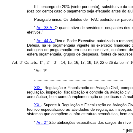
III - encargo de 20% (vinte por cento), substitutivo da 
(dez por cento) caso o pagamento seja efetuado antes do aj
Parágrafo único. Os débitos de TFAC poderão ser parcelad
"
Art. 38-A.
O quantitativo de servidores ocupantes dos
efetivos."
"
Art. 44-A.
Fica o Poder Executivo autorizado a remaneja
Defesa, na lei orçamentária vigente no exercício financeir
categoria de programação em seu menor nível, conforme defin
esfera orçamentária, grupos de despesas, fontes de recursos,
Art. 3º Os arts. 1º , 2º , 3º , 14, 15, 16, 17, 18, 19, 22 e 26 da Lei
"Art. 1º .......................................................................
...........................................................................
XIX
- Regulação e Fiscalização de Aviação Civil, compos
regulação, inspeção, fiscalização e controle da aviação civil
aeronáutica, bem como à implementação de políticas e à real
XX
- Suporte à Regulação e Fiscalização de Aviação Civ
técnico especializado às atividades de regulação, inspeção, f
sistemas que compõem a infra-estrutura aeronáutica, bem com
"
Art. 2º
São atribuições específicas dos cargos de nível s
..........................................................................." (NR