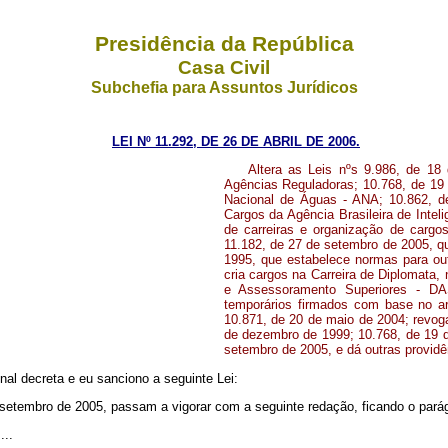
Presidência da República
Casa Civil
Subchefia para Assuntos Jurídicos
LEI Nº 11.292, DE 26 DE ABRIL DE 2006.
Altera as Leis nºs 9.986, de 18
Agências Reguladoras; 10.768, de 19
Nacional de Águas - ANA; 10.862, de
Cargos da Agência Brasileira de Intel
de carreiras e organização de cargo
11.182, de 27 de setembro de 2005, qu
1995, que estabelece normas para ou
cria cargos na Carreira de Diplomata,
e Assessoramento Superiores - DAS
temporários firmados com base no ar
10.871, de 20 de maio de 2004; revog
de dezembro de 1999; 10.768, de 19 d
setembro de 2005, e dá outras providê
al decreta e eu sanciono a seguinte Lei:
de setembro de 2005, passam a vigorar com a seguinte redação, ficando o parág
....