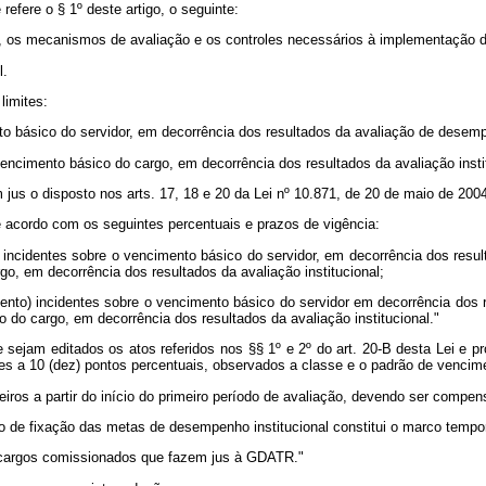
 refere o § 1º deste artigo, o seguinte:
s, os mecanismos de avaliação e os controles necessários à implementação da 
l.
limites:
nto básico do servidor, em decorrência dos resultados da avaliação de desemp
vencimento básico do cargo, em decorrência dos resultados da avaliação insti
jus o disposto nos arts. 17, 18 e 20 da Lei nº 10.871, de 20 de maio de 2004
acordo com os seguintes percentuais e prazos de vigência:
 incidentes sobre o vencimento básico do servidor, em decorrência dos resu
go, em decorrência dos resultados da avaliação institucional;
or cento) incidentes sobre o vencimento básico do servidor em decorrência do
o do cargo, em decorrência dos resultados da avaliação institucional."
 sejam editados os atos referidos nos §§ 1º e 2º do art. 20-B desta Lei e p
a 10 (dez) pontos percentuais, observados a classe e o padrão de vencime
nceiros a partir do início do primeiro período de avaliação, devendo ser comp
to de fixação das metas de desempenho institucional constitui o marco tempor
e cargos comissionados que fazem jus à GDATR."