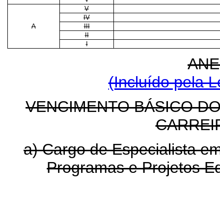
V
IV
A
III
II
I
ANE
(Incluído pela L
VENCIMENTO BÁSICO D
CARREI
a) Cargo de Especialista 
Programas e Projetos E