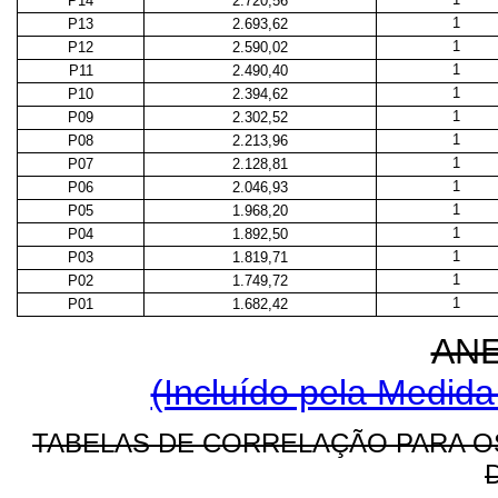
P14
2.720,56
1
P13
2.693,62
1
P12
2.590,02
1
P11
2.490,40
1
P10
2.394,62
1
P09
2.302,52
1
P08
2.213,96
1
P07
2.128,81
1
P06
2.046,93
1
P05
1.968,20
1
P04
1.892,50
1
P03
1.819,71
1
P02
1.749,72
1
P01
1.682,42
AN
(Incluído pela Medida
TABELAS DE CORRELAÇÃO PARA O