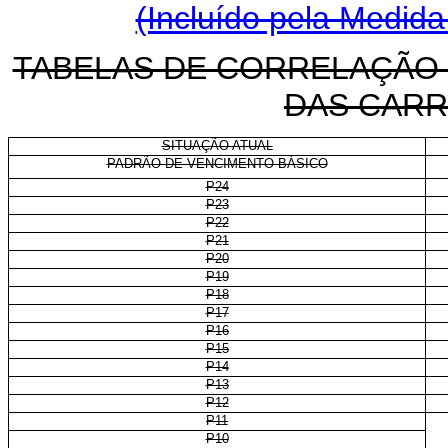
(Incluído pela Medida
TABELAS DE CORRELAÇÃO
DAS CARR
SITUAÇÃO ATUAL
PADRÃO DE VENCIMENTO BÁSICO
P24
P23
P22
P21
P20
P19
P18
P17
P16
P15
P14
P13
P12
P11
P10