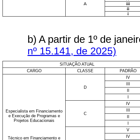
A
III
II
I
b) A partir de 1º de jan
nº 15.141, de 2025)
SITUAÇÃO ATUAL
CARGO
CLASSE
PADRÃO
IV
III
D
II
I
IV
III
Especialista em Financiamento
C
e Execução de Programas e
II
Projetos Educacionais
I
V
IV
Técnico em Financiamento e