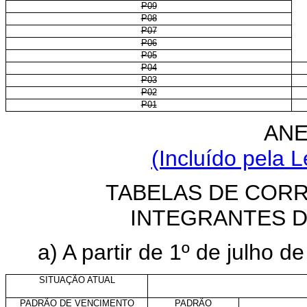
P09
P08
P07
P06
P05
P04
P03
P02
P01
ANE
(Incluído pela L
TABELAS DE COR
INTEGRANTES D
a) A partir de 1º de julho d
SITUAÇÃO ATUAL
PADRÃO DE VENCIMENTO
PADRÃO