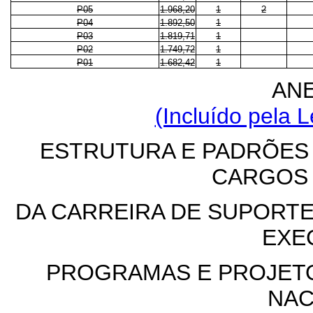
P05
1.968,20
1
2
P04
1.892,50
1
P03
1.819,71
1
P02
1.749,72
1
P01
1.682,42
1
ANE
(Incluído pela L
ESTRUTURA E PADRÕES
CARGOS
DA CARREIRA DE SUPORTE
EXE
PROGRAMAS E PROJET
NAC