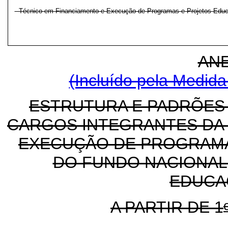
- Técnico em Financiamento e Execução de Programas e Projetos Educ
ANE
(Incluído pela Medida
ESTRUTURA E PADRÕES
CARGOS INTEGRANTES DA 
EXECUÇÃO DE PROGRAMA
DO FUNDO NACIONAL
EDUCA
A PARTIR DE 1