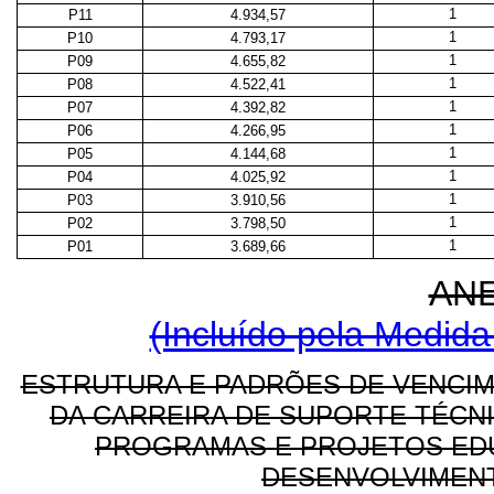
1
P11
4.934,57
1
P10
4.793,17
1
P09
4.655,82
1
P08
4.522,41
1
P07
4.392,82
1
P06
4.266,95
1
P05
4.144,68
1
P04
4.025,92
1
P03
3.910,56
1
P02
3.798,50
1
P01
3.689,66
AN
(Incluído pela Medida
ESTRUTURA E PADRÕES DE VENCI
DA CARREIRA DE SUPORTE TÉCN
PROGRAMAS E PROJETOS EDU
DESENVOLVIMENT