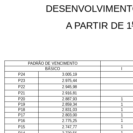
DESENVOLVIMENT
A PARTIR DE 1
PADRÃO DE VENCIMENTO
BÁSICO
I
P24
3.005,19
P23
2.975,44
P22
2.945,98
P21
2.916,81
P20
2.887,93
1
P19
2.859,34
1
P18
2.831,03
1
P17
2.803,00
1
1
P16
2.775,25
1
P15
2.747,77
1