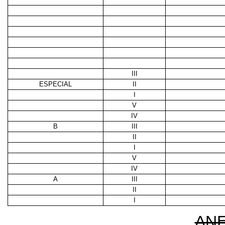
III
ESPECIAL
II
I
V
IV
B
III
II
I
V
IV
A
III
II
I
AN