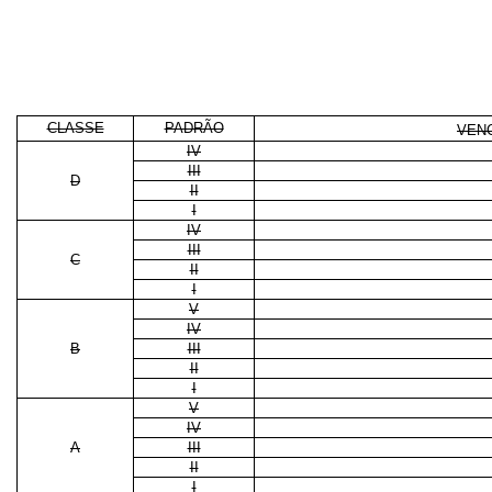
CLASSE
PADRÃO
VENC
IV
III
D
II
I
IV
III
C
II
I
V
IV
B
III
II
I
V
IV
A
III
II
I