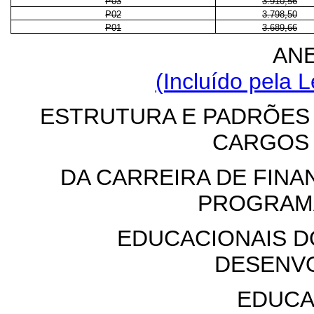
P03
3.910,56
P02
3.798,50
P01
3.689,66
ANE
(Incluído pela L
ESTRUTURA E PADRÕES
CARGOS
DA CARREIRA DE FIN
PROGRAM
EDUCACIONAIS D
DESENV
EDUCA