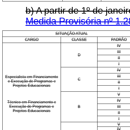
b) A partir de 1º de jan
Medida Provisória nº 1.2
SITUAÇÃO ATUAL
CARGO
CLASSE
PADRÃO
IV
III
D
II
I
IV
III
Especialista em Financiamento
C
e Execução de Programas e
II
Projetos Educacionais
I
V
IV
Técnico em Financiamento e
Execução de Programas e
B
III
Projetos Educacionais
II
I
V
IV