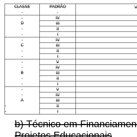
CLASSE
PADRÃO
V
IV
D
III
II
I
IV
C
III
II
I
V
IV
B
III
II
I
V
IV
A
III
II
I
b) Técnico em Financiamen
Projetos Educacionais