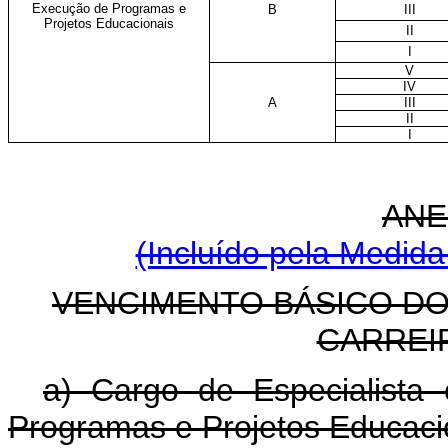
Execução de Programas e
B
III
Projetos Educacionais
II
I
V
IV
A
III
II
I
ANE
(Incluído pela Medida
VENCIMENTO BÁSICO D
CARREI
a) Cargo de Especialist
Programas e Projetos Educac