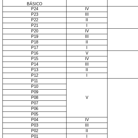
BÁSICO
P24
IV
P23
III
P22
II
P21
I
P20
IV
P19
III
P18
II
P17
I
P16
V
P15
IV
P14
III
P13
II
P12
I
P11
P10
P09
P08
V
P07
P06
P05
P04
IV
P03
III
P02
II
P01
I