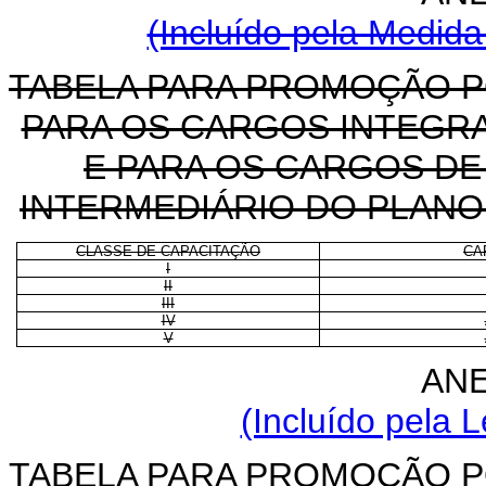
(Incluído pela Medida
TABELA PARA PROMOÇÃO P
PARA OS CARGOS INTEGR
E PARA OS CARGOS DE 
INTERMEDIÁRIO DO PLANO
CLASSE DE CAPACITAÇÃO
CA
I
II
III
IV
V
ANE
(Incluído pela L
TABELA PARA PROMOÇÃO P