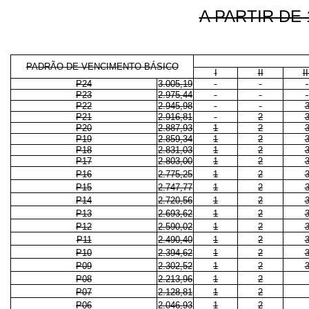
A PARTIR DE 
PADRÃO DE VENCIMENTO BÁSICO
I
II
II
P24
3.005,19
P23
2.975,44
P22
2.945,98
P21
2.916,81
2
P20
2.887,93
1
2
P19
2.859,34
1
2
P18
2.831,03
1
2
P17
2.803,00
1
2
P16
2.775,25
1
2
P15
2.747,77
1
2
P14
2.720,56
1
2
P13
2.693,62
1
2
P12
2.590,02
1
2
P11
2.490,40
1
2
P10
2.394,62
1
2
P09
2.302,52
1
2
P08
2.213,96
1
2
P07
2.128,81
1
2
P06
2.046,93
1
2