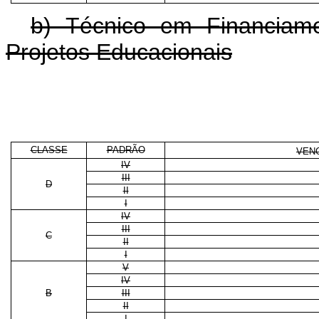
b) Técnico em Financiam
Projetos Educacionais
CLASSE
PADRÃO
VENC
IV
III
D
II
I
IV
III
C
II
I
V
IV
B
III
II
I