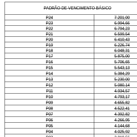
PADRÃO DE VENCIMENTO BÁSICO
P24
7.201,00
P23
6.994,66
P22
6.794,23
P21
6.599,54
P20
6.410,43
P19
6.226,74
P18
6.048,31
P17
5.875,00
P16
5.706,65
P15
5.543,13
P14
5.384,29
P13
5.230,00
P12
5.080,14
P11
4.934,57
P10
4.793,17
P09
4.655,82
P08
4.522,41
P07
4.392,82
P06
4.266,95
P05
4.144,68
P04
4.025,92