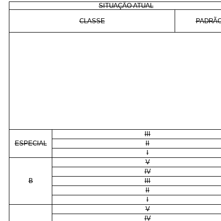
SITUAÇÃO ATUAL
CLASSE
PADRÃ
III
ESPECIAL
II
I
V
IV
B
III
II
I
V
IV