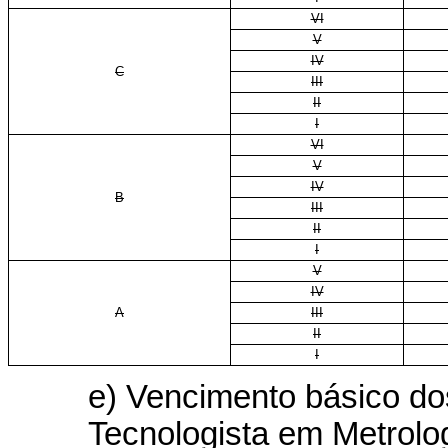
VI
V
IV
C
III
II
I
VI
V
IV
B
III
II
I
V
IV
A
III
II
I
e) Vencimento básico do
Tecnologista em Metrolo