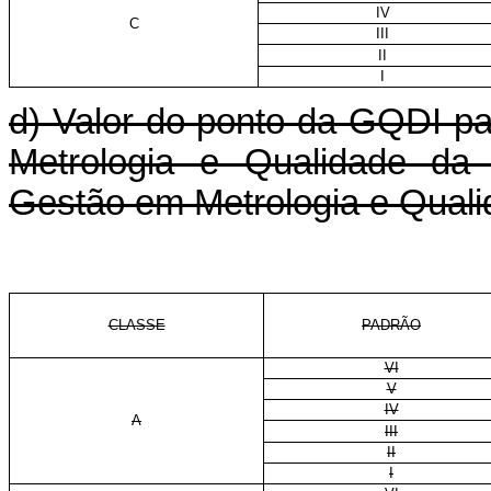
IV
C
III
II
I
d) Valor do ponto da GQDI pa
Metrologia e Qualidade da 
Gestão em Metrologia e Quali
CLASSE
PADRÃO
VI
V
IV
A
III
II
I