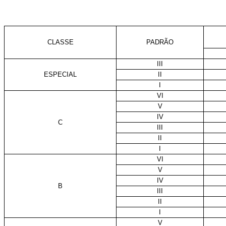
CLASSE
PADRÃO
III
ESPECIAL
II
I
VI
V
IV
C
III
II
I
VI
V
IV
B
III
II
I
V