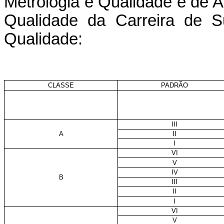
Metrologia e Qualidade e de A
Qualidade da Carreira de S
Qualidade:
CLASSE
PADRÃO
III
A
II
I
VI
V
IV
B
III
II
I
VI
V