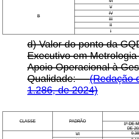
VI
V
IV
B
III
II
I
d) Valor do ponto da GQD
Executivo em Metrologia
Apoio Operacional à Ges
Qualidade:
(Redação d
1.286, de 2024)
CLASSE
PADRÃO
1º DE 
DE 20
9,38
VI