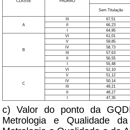
CLASSE
PADRÃO
Sem Titulação
III
67,51
A
II
66,23
I
64,95
VI
61,01
V
59,85
IV
58,73
B
III
57,63
II
56,55
I
55,48
VI
52,10
V
51,12
IV
50,14
C
III
49,21
II
48,27
I
47,35
c) Valor do ponto da GQD
Metrologia e Qualidade da