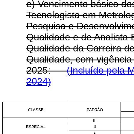
e) Vencimento básico do
Tecnologista em Metrolog
Pesquisa e Desenvolvime
Qualidade e de Analista 
Qualidade da Carreira d
Qualidade, com vigência a
2025:
(Incluído pela 
2024)
CLASSE
PADRÃO
III
ESPECIAL
II
I