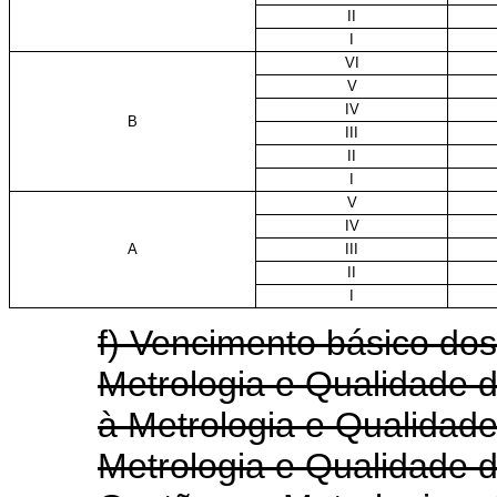
II
I
VI
V
IV
B
III
II
I
V
IV
A
III
II
I
f) Vencimento básico do
Metrologia e Qualidade d
à Metrologia e Qualidade
Metrologia e Qualidade d