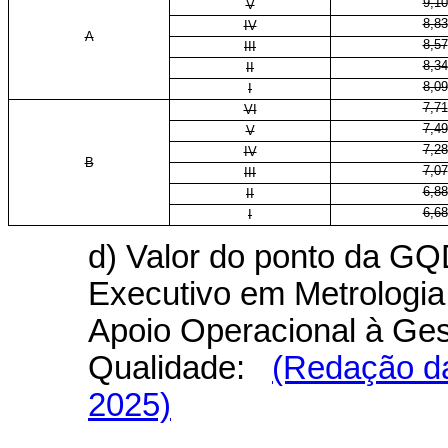
9,10
V
8,83
IV
A
8,57
III
8,34
II
8,09
I
7,71
VI
7,49
V
7,28
IV
B
7,07
III
6,88
II
6,68
I
d) Valor do ponto da GQD
Executivo em Metrologia
Apoio Operacional à Ges
Qualidade:
(Redação da
2025)