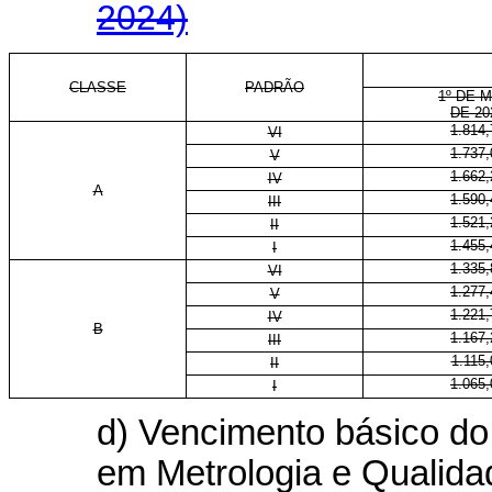
2024)
CLASSE
PADRÃO
1º DE 
DE 20
1.814,
VI
1.737,
V
1.662,
IV
A
1.590,
III
1.521,
II
1.455,
I
1.335,
VI
1.277,
V
1.221,
IV
B
1.167,
III
1.115,
II
1.065,
I
d) Vencimento básico do 
em Metrologia e Qualida