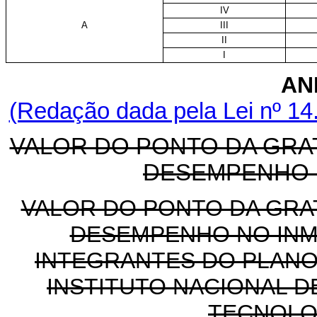
IV
A
III
II
I
AN
(Redação dada pela Lei nº 14
VALOR DO PONTO DA GRA
DESEMPENHO 
VALOR DO PONTO DA GRA
DESEMPENHO NO INM
INTEGRANTES DO PLANO
INSTITUTO NACIONAL D
TECNOLO