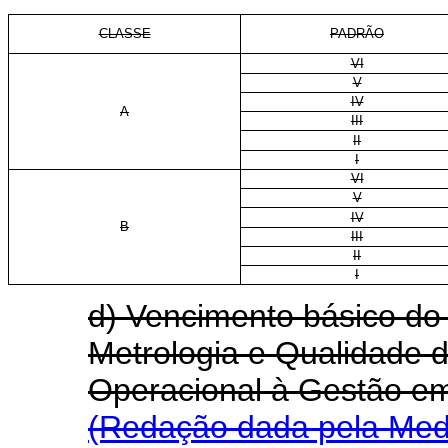
CLASSE
PADRÃO
VI
V
IV
A
III
II
I
VI
V
IV
B
III
II
I
d) Vencimento básico do 
Metrologia e Qualidade d
Operacional à Gestão e
(Redação dada pela Medi