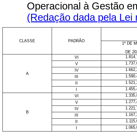
Operacional à Gestão e
(Redação dada pela Lei 
CLASSE
PADRÃO
1º DE 
DE 20
1.814,
VI
1.737,
V
1.662,
IV
A
1.590,
III
1.521,
II
1.455,
I
1.335,
VI
1.277,
V
1.221,
IV
B
1.167,
III
1.115,
II
1.065,
I