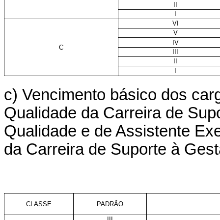
II
I
VI
V
IV
C
III
II
I
c) Vencimento básico dos car
Qualidade da Carreira de Supo
Qualidade e de Assistente Ex
da Carreira de Suporte à Gest
CLASSE
PADRÃO
III