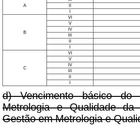
A
II
I
VI
V
IV
B
III
II
I
VI
V
IV
C
III
II
I
d) Vencimento básico do 
Metrologia e Qualidade da 
Gestão em Metrologia e Quali