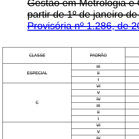
Gestão em Metrologia e 
partir de 1º de janeiro 
Provisória nº 1.286, de 
CLASSE
PADRÃO
III
ESPECIAL
II
I
VI
V
IV
C
III
II
I
VI
V
IV