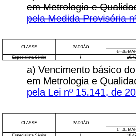
em Metrologia e Quali
pela Medida Provisória n
CLASSE
PADRÃO
1º DE MAI
Especialista Sênior
I
10.4
a) Vencimento básico do 
em Metrologia e Qualid
pela Lei nº 15.141, de 2
CLASSE
PADRÃO
1º DE MAI
Especialista Sênior
I
10.4