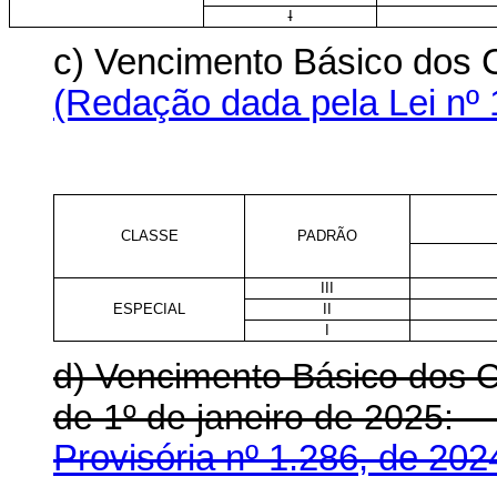
I
c) Vencimento Básico dos 
(Redação dada pela Lei nº 
CLASSE
PADRÃO
III
ESPECIAL
II
I
d) Vencimento Básico dos Ca
de 1º de janeiro de 202
Provisória nº 1.286, de 202