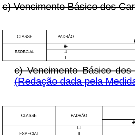
c) Vencimento Básico dos Carg
CLASSE
PADRÃO
III
ESPECIAL
II
I
c) Vencimento Básico d
(Redação dada pela Medida 
CLASSE
PADRÃO
1
III
ESPECIAL
II