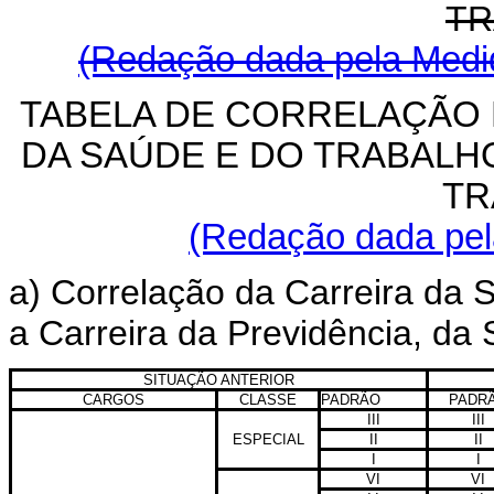
TR
(Redação dada pela Medid
TABELA DE CORRELAÇÃO 
DA SAÚDE E DO TRABALH
TR
(Redação dada pela
a) Correlação da Carreira da 
a Carreira da Previdência, da
SITUAÇÃO ANTERIOR
CARGOS
CLASSE
PADRÃO
PADR
III
III
ESPECIAL
II
II
I
I
VI
VI