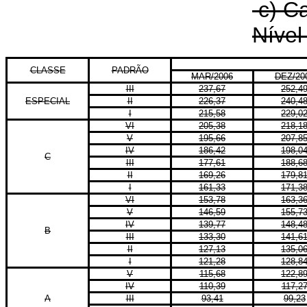
c) C
Nível 
CLASSE
PADRÃO
MAR/2006
DEZ/20
III
237,67
252,4
ESPECIAL
II
226,37
240,4
I
215,58
229,0
VI
205,38
218,1
V
195,66
207,8
IV
186,42
198,0
C
III
177,61
188,6
II
169,26
179,8
I
161,33
171,3
VI
153,78
163,3
V
146,59
155,7
IV
139,77
148,4
B
III
133,30
141,6
II
127,13
135,0
I
121,28
128,8
V
115,68
122,8
IV
110,39
117,2
A
III
93,41
99,23