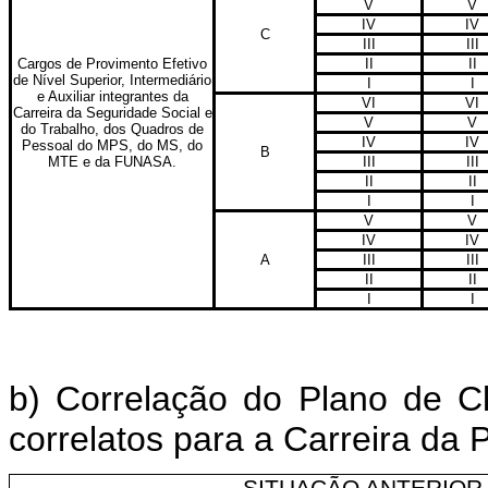
V
V
IV
IV
C
III
III
Cargos de Provimento Efetivo
II
II
de Nível Superior, Intermediário
I
I
e Auxiliar integrantes da
VI
VI
Carreira da Seguridade Social e
V
V
do Trabalho, dos Quadros de
IV
IV
Pessoal do MPS, do MS, do
B
MTE e da FUNASA.
III
III
II
II
I
I
V
V
IV
IV
A
III
III
II
II
I
I
b) Correlação do Plano de C
correlatos para a Carreira da 
SITUAÇÃO ANTERIOR