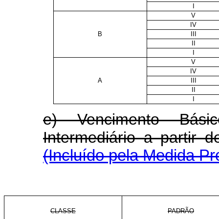
I
V
IV
B
III
II
I
V
IV
A
III
II
I
e) Vencimento Bás
Intermediário a parti
(Incluído pela Medida Pr
CLASSE
PADRÃO