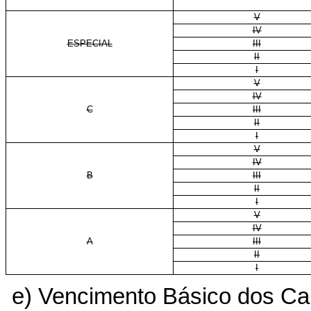
V
IV
ESPECIAL
III
II
I
V
IV
C
III
II
I
V
IV
B
III
II
I
V
IV
A
III
II
I
e) Vencimento Básico dos Carg