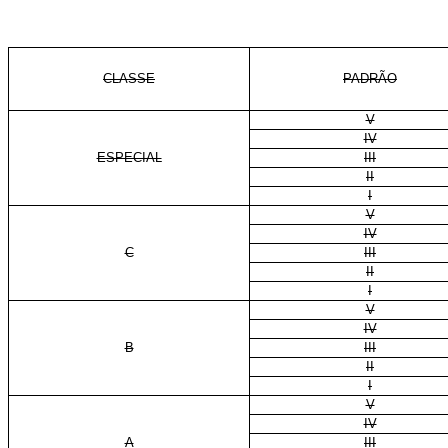
CLASSE
PADRÃO
V
IV
ESPECIAL
III
II
I
V
IV
C
III
II
I
V
IV
B
III
II
I
V
IV
A
III