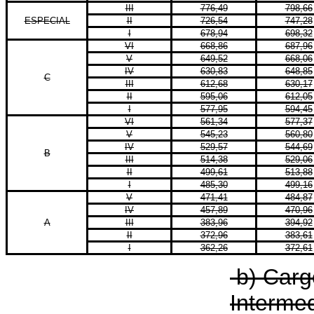
III
776,49
798,66
ESPECIAL
II
726,54
747,28
I
678,94
698,32
VI
668,86
687,96
V
649,52
668,06
IV
630,83
648,85
C
III
612,68
630,17
II
595,06
612,05
I
577,95
594,45
VI
561,34
577,37
V
545,23
560,80
IV
529,57
544,69
B
III
514,38
529,06
II
499,61
513,88
I
485,30
499,16
V
471,41
484,87
IV
457,89
470,96
A
III
383,96
394,92
II
372,96
383,61
I
362,26
372,61
b) Carg
Intermed