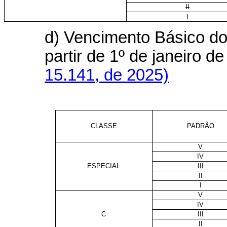
II
I
d) Vencimento Básico do
partir de 1º de janeiro
15.141, de 2025)
CLASSE
PADRÃO
V
IV
ESPECIAL
III
II
I
V
IV
C
III
II