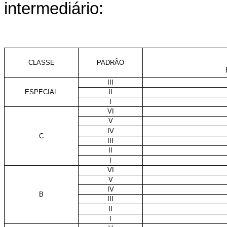
intermediário:
CLASSE
PADRÃO
III
ESPECIAL
II
I
VI
V
IV
C
III
II
I
VI
V
IV
B
III
II
I