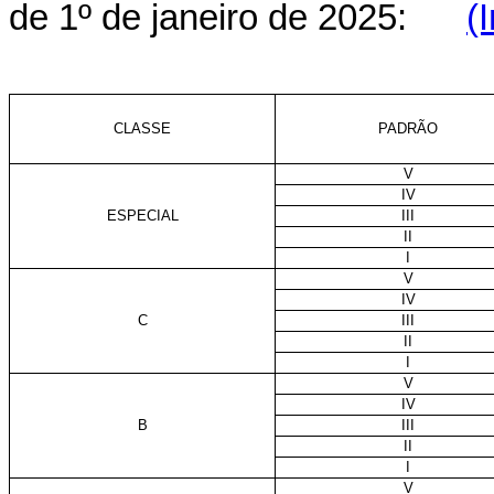
de 1º de janeiro de 2025:
(
CLASSE
PADRÃO
V
IV
ESPECIAL
III
II
I
V
IV
C
III
II
I
V
IV
B
III
II
I
V