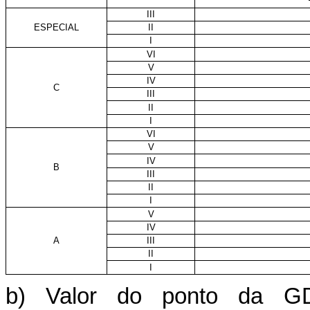
III
ESPECIAL
II
I
VI
V
IV
C
III
II
I
VI
V
IV
B
III
II
I
V
IV
A
III
II
I
b) Valor do ponto da G