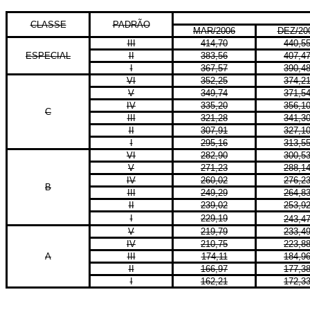
CLASSE
PADRÃO
MAR/2006
DEZ/20
III
414,70
440,5
ESPECIAL
II
383,56
407,4
I
367,57
390,4
VI
352,25
374,2
V
349,74
371,5
IV
335,20
356,1
C
III
321,28
341,3
II
307,91
327,1
I
295,16
313,5
VI
282,90
300,5
V
271,23
288,1
IV
260,02
276,2
B
III
249,29
264,8
II
239,02
253,9
I
229,19
243,4
V
219,79
233,4
IV
210,75
223,8
A
III
174,11
184,9
II
166,97
177,3
I
162,21
172,3