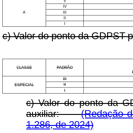
V
IV
A
III
II
I
c) Valor do ponto da GDPST pa
CLASSE
PADRÃO
III
II
ESPECIAL
I
c) Valor do ponto da G
auxiliar:
(Redação da
1.286, de 2024)