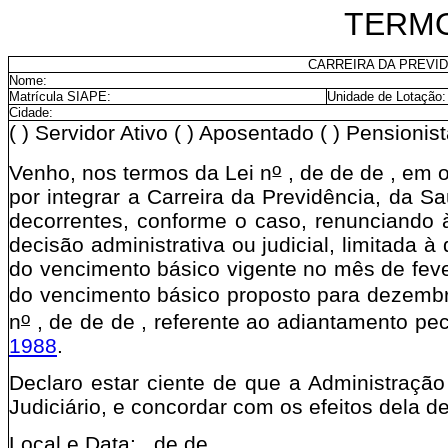
TERM
CARREIRA DA PREVID
Nome:
Matrícula SIAPE:
Unidade de Lotação:
Cidade:
( ) Servidor Ativo ( ) Aposentado ( ) Pensionis
o
Venho, nos termos da Lei n
, de de de , em 
por integrar a Carreira da Previdência, da 
decorrentes, conforme o caso, renunciando 
decisão administrativa ou judicial, limitada 
do vencimento básico vigente no mês de feve
do vencimento básico proposto para dezembr
o
n
, de de de , referente ao adiantamento pec
1988
.
Declaro estar ciente de que a Administração
Judiciário, e concordar com os efeitos dela d
Local e Data: , de de .