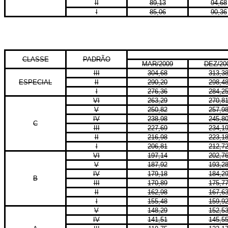
II
89,13
94,68
I
85,06
90,36
CLASSE
PADRÃO
MAR/2009
DEZ/20
III
304,68
313,3
ESPECIAL
II
290,20
298,4
I
276,36
284,2
VI
263,29
270,8
V
250,82
257,9
IV
238,98
245,8
C
III
227,69
234,1
II
216,98
223,1
I
206,81
212,7
VI
197,14
202,7
V
187,92
193,2
IV
179,18
184,2
B
III
170,89
175,7
II
162,98
167,6
I
155,48
159,9
V
148,29
152,5
IV
141,51
145,5