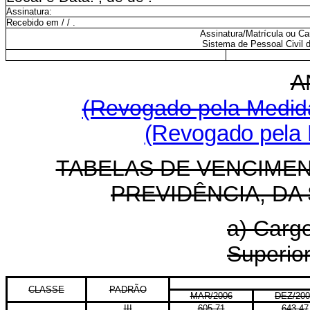
Assinatura:
Recebido em / / .
Assinatura/Matrícula ou Ca
Sistema de Pessoal Civil 
A
(Revogado pela Medida
(Revogado pela L
TABELAS DE VENCIMEN
PREVIDÊNCIA, DA
a) Cargo
Superior
CLASSE
PADRÃO
MAR/2006
DEZ/200
III
605,71
643,47