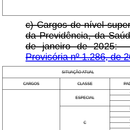
c) Cargos de nível super
da Previdência, da Saúd
de janeiro de 
Provisória nº 1.286, de 
SITUAÇÃO ATUAL
CARGOS
CLASSE
PA
ESPECIAL
C