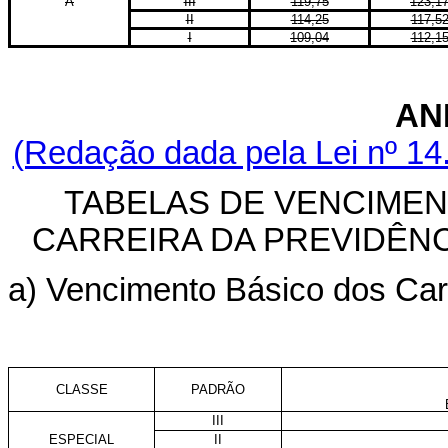
A
III
119,75
123,1
II
114,25
117,5
I
109,04
112,1
AN
(Redação dada pela Lei nº 14
TABELAS DE VENCIME
CARREIRA DA PREVIDÊNC
a) Vencimento Básico dos Car
CLASSE
PADRÃO
III
ESPECIAL
II