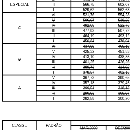
ESPECIAL
II
566,75
602,07
I
529,62
562,63
VI
521,76
554,28
V
506,67
538,25
IV
492,09
522,76
C
III
477,93
507,72
II
464,19
493,12
I
450,84
478,94
VI
437,88
465,18
V
425,32
451,83
IV
413,10
438,85
B
III
401,25
426,26
II
389,73
414,02
I
378,57
402,16
V
367,73
390,65
IV
357,18
379,45
A
III
299,51
318,18
II
290,93
309,07
I
282,59
300,20
CLASSE
PADRÃO
MAR/2009
DEZ/200