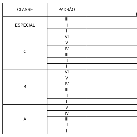
CLASSE
PADRÃO
III
ESPECIAL
II
I
VI
V
IV
C
III
II
I
VI
V
IV
B
III
II
I
V
IV
A
III
II
I