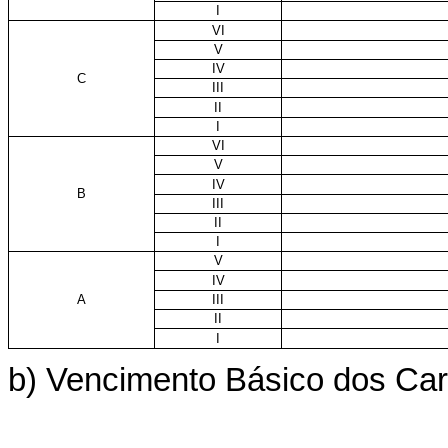
I
VI
V
IV
C
III
II
I
VI
V
IV
B
III
II
I
V
IV
A
III
II
I
b) Vencimento Básico dos Carg