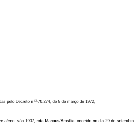
o
adas pelo Decreto n
70.274, de 9 de março de 1972,
tre aéreo,
vôo 1907, rota Manaus/Brasília,
ocorrido no dia 29 de setembro