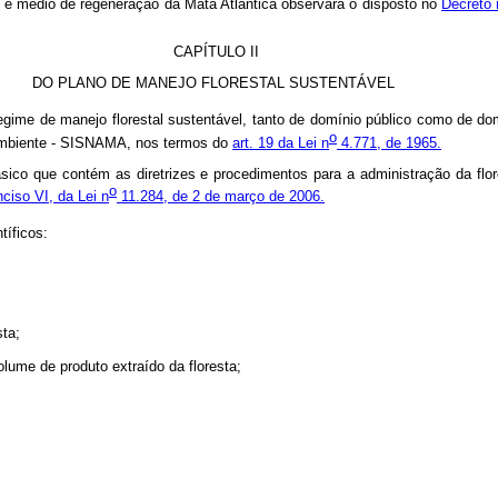
e médio de regeneração da Mata Atlântica observará o disposto no
Decreto 
CAPÍTULO II
DO PLANO DE MANEJO FLORESTAL SUSTENTÁVEL
gime de manejo florestal sustentável, tanto de domínio público como de dom
o
Ambiente - SISNAMA, nos termos do
art. 19 da Lei n
4.771, de 1965.
m as diretrizes e procedimentos para a administração da floresta, v
o
inciso VI, da Lei n
11.284, de 2 de março de 2006.
íficos:
ta;
de produto extraído da floresta;