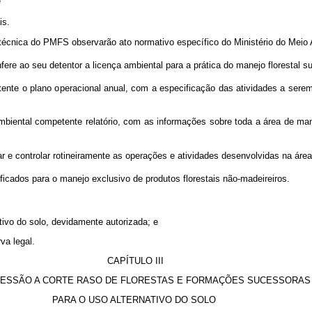
e
is.
técnica do PMFS
observarão ato normativo específico do Ministério do Meio
e ao seu detentor a licença ambiental para a prática do manejo florestal s
tente o
plano o
peracional anual, com a especificação das atividades a ser
ntal competente relatório, com as informações sobre toda a área de manejo
 e controlar rotineiramente as operações e atividades desenvolvidas na áre
ficados para o manejo exclusivo de produtos florestais não-madeireiros.
do solo, devidamente autorizada; e
a legal.
CAPÍTULO III
RESSÃO A CORTE RASO DE FLORESTAS E FORMAÇÕES SUCESSORAS
PARA O USO ALTERNATIVO DO SOLO