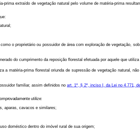
a-prima extraído de vegetação natural pelo volume de matéria-prima resultant
que:
tural;
 como o proprietário ou possuidor de área com exploração de vegetação, so
rado do cumprimento da reposição florestal efetuada por aquele que utiliza 
a matéria-prima florestal oriunda de supressão de vegetação natural, não 
ossuidor familiar, assim definidos no
art. 1º, § 2º, inciso I, da Lei no 4.771, 
 comprovadamente utilize:
aparas, cavacos e similares;
oméstico dentro do imóvel rural de sua origem;