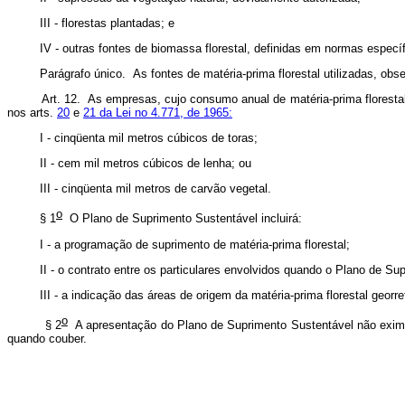
 florestas plantadas; e
tras fontes de biomassa florestal, definidas em normas específica
fo único. As fontes de matéria-prima florestal utilizadas, observado
Art. 12. As empresas, cujo consumo anual de matéria-prima florestal
nos arts.
20
e
21 da Lei no 4.771, de 1965:
nqüenta mil metros cúbicos de toras;
em mil metros cúbicos de lenha; ou
cinqüenta mil metros de carvão vegetal.
o
 1
O Plano de Suprimento Sustentável incluirá:
programação de suprimento de matéria-prima florestal;
ontrato entre os particulares envolvidos quando o Plano de Suprimento 
indicação das áreas de origem da matéria-prima florestal georreferen
o
 2
A apresentação do Plano de Suprimento Sustentável não exim
quando couber.