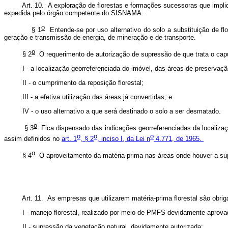
Art. 10. A exploração de florestas e formações sucessoras que impli
expedida pelo órgão competente do SISNAMA.
o
§ 1
Entende-se por uso alternativo do solo a substituição de fl
geração e transmissão de energia, de mineração e de transporte.
o
 2
O requerimento de autorização de supressão de que trata o capu
ocalização georreferenciada do imóvel, das áreas de preservação pe
 cumprimento da reposição florestal;
 efetiva utilização das áreas já convertidas; e
uso alternativo a que será destinado o solo a ser desmatado.
o
 3
Fica dispensado das indicações georreferenciadas da localizaçã
o
o
o
assim definidos no
art. 1
, § 2
, inciso I, da Lei n
4.771, de 1965.
o
 4
O aproveitamento da matéria-prima nas áreas onde houver a sup
Art. 11. As empresas que utilizarem matéria-prima florestal são obrig
ejo florestal, realizado por meio de PMFS devidamente aprova
upressão da vegetação natural, devidamente autorizada;