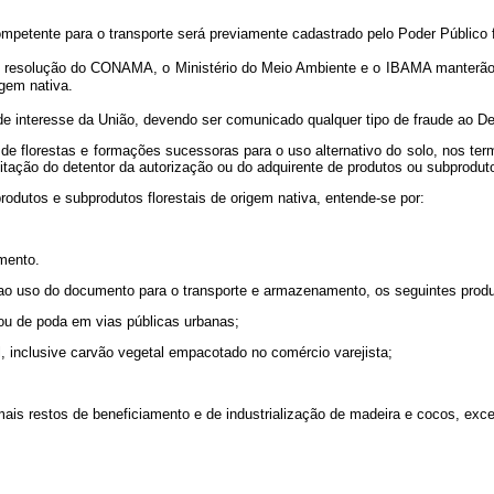
etente para o transporte será previamente cadastrado pelo Poder Público f
de resolução do CONAMA, o Ministério do Meio Ambiente e o IBAMA manterão 
rigem nativa.
e interesse da União, devendo ser comunicado qualquer tipo de fraude ao D
de florestas e formações sucessoras para o uso alternativo do solo, nos te
citação do detentor da autorização ou do adquirente de produtos ou subprodu
rodutos e subprodutos florestais de origem nativa, entende-se por:
amento.
 ao uso do documento para o transporte e armazenamento, os seguintes produt
e poda em vias públicas urbanas;
sive carvão vegetal empacotado no comércio varejista;
tos de beneficiamento e de industrialização de madeira e cocos, excet