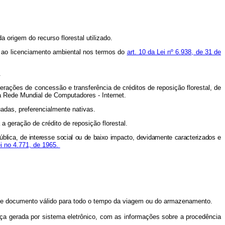
igem do recurso florestal utilizado.
s ao licenciamento ambiental nos termos do
art. 10 da Lei nº 6.938, de 31 de
l.
erações de concessão e transferência de créditos de reposição florestal, de
da Rede Mundial de Computadores - Internet.
as, preferencialmente nativas.
a geração de crédito de reposição florestal.
 de interesse social ou de baixo impacto, devidamente caracterizados e
ei no 4.771, de 1965.
os de documento válido para todo o tempo da viagem ou do armazenamento.
nça gerada por sistema eletrônico, com as informações sobre a procedência