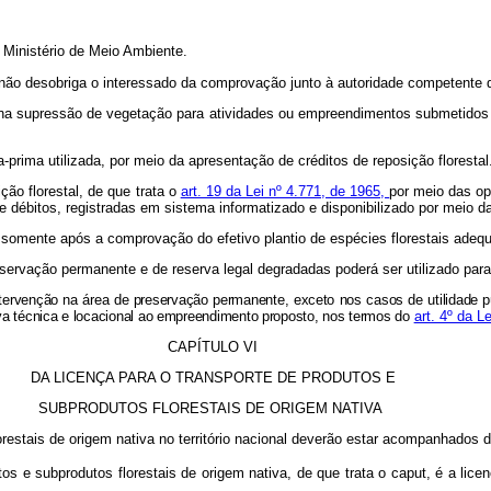
nistério de Meio Ambiente.
briga o interessado da comprovação junto à autoridade competente da or
al na supressão de vegetação para atividades ou empreendimentos submetido
a-prima utilizada, por meio da apresentação de créditos de reposição floresta
ção florestal, de que trata o
art. 19 da Lei nº 4.771, de 1965,
por meio das
op
 e débitos, registradas em sistema informatizado e disponibilizado por meio 
 após a comprovação do efetivo plantio de espécies florestais adequad
servação permanente e de reserva legal degradadas poderá ser utilizado para 
 área de preservação permanente, exceto nos casos de utilidade pública,
tiva técnica e locacional ao empreendimento proposto, nos termos do
art. 4º da L
CAPÍTULO VI
DA LICENÇA PARA O TRANSPORTE DE PRODUTOS E
SUBPRODUTOS FLORESTAIS DE ORIGEM NATIVA
orestais de origem nativa no território nacional deverão estar acompanhad
e subprodutos florestais de origem nativa, de que trata o caput, é a lice