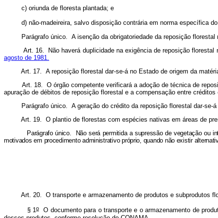
unda de floresta plantada; e
madeireira, salvo disposição contrária em norma específica do Mi
o único. A isenção da obrigatoriedade da reposição florestal não deso
Art. 16. Não haverá duplicidade na exigência de reposição florest
agosto de 1981.
Art. 17. A reposição florestal dar-se-á no Estado de origem da matéri
Art. 18. O órgão competente verificará a adoção de técnica de reposi
apuração de débitos de reposição florestal e a compensação entre créditos
o único. A geração do crédito da reposição florestal dar-se-á somente
Art. 19. O plantio de florestas com espécies nativas em áreas de pre
o único. Não será permitida a supressão de vegetação ou intervenção na
motivados em procedimento administrativo próprio, quando não existir alterna
Art. 20. O transporte e armazenamento de produtos e subprodutos fl
o
 1
O documento para o transporte e o armazenamento de produtos 
desses produtos, conforme resolução do CONAMA.