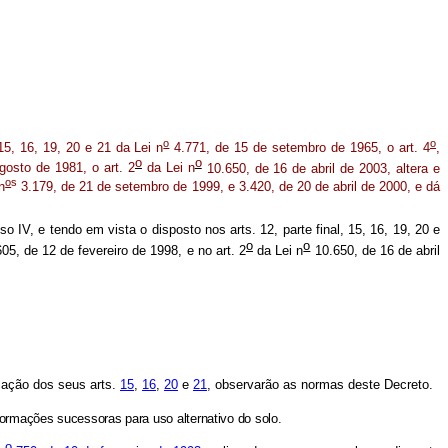
o
o
15, 16, 19, 20 e 21 da Lei n
4.771, de 15 de setembro de 1965, o art. 4
,
o
o
gosto de 1981, o art. 2
da Lei n
10.650, de 16 de abril de 2003, altera e
o
s
n
3.179, de 21 de setembro de 1999, e 3.420, de 20 de abril de 2000, e dá
iso IV, e tendo em vista o disposto nos arts. 12, parte final, 15, 16, 19, 20 e
o
o
05, de 12 de fevereiro de 1998, e no art. 2
da Lei n
10.650, de 16 de abril
ação dos seus arts.
15
,
16
,
20
e
21
, observarão as normas deste Decreto.
ormações sucessoras para uso alternativo do solo.
o