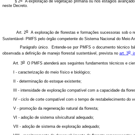
 2
A exploração de vegetação primária ou nos estágios avançado 
neste Decreto.
o
Art. 2
A exploração de florestas e formações sucessoras sob o re
Sustentável- PMFS pelo órgão competente do Sistema Nacional do Meio 
fo único. Entende-se por PMFS o documento técnico básico que conté
o
observada a definição de manejo florestal sustentável, prevista no
art. 3
, 
o
Art. 3
O PMFS atenderá aos seguintes fundamentos técnicos e cient
racterização do meio físico e biológico;
eterminação do estoque existente;
ntensidade de exploração compatível com a capacidade da flores
clo de corte compatível com o tempo de restabelecimento do volume 
omoção da regeneração natural da floresta;
doção de sistema silvicultural adequado;
adoção de sistema de exploração adequado;