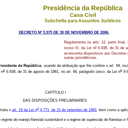
Presidência da República
Casa Civil
Subchefia para Assuntos Jurídicos
DECRETO Nº 5.975 DE 30 DE NOVEMBRO DE 2006.
Regulamenta os arts. 12, parte final, 
o
inciso III, da Lei n
6.938, de 31 de a
acrescenta dispositivos aos Decretos 
outras providências.
residente da República
, usando da atribuição que lhe confere o art. 84, inc
o
o
i n
6.938, de 31 de agosto de 1981, no art. 46, parágrafo único, da Lei n
9.6
CAPÍTULO I
DAS DISPOSIÇÕES PRELIMINARES
o
trata o
art. 19 da Lei n
4.771, de 15 de setembro de 1965,
bem como a aplic
egime de manejo florestal sustentável e o regime de supressão de florestas e f