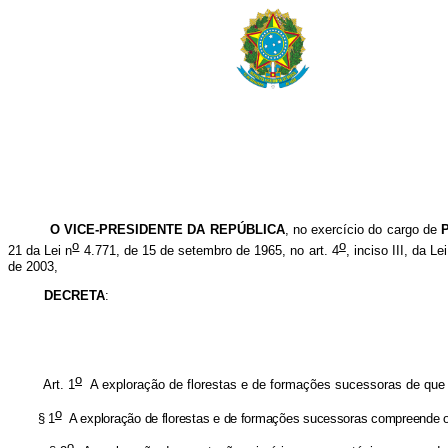
O VICE-PRESIDENTE DA REPÚBLICA
, no exercício do cargo de
P
o
o
21 da Lei n
4.771, de 15 de setembro de 1965, no art. 4
, inciso III, da Le
de 2003,
DECRETA
:
o
Art. 1
A exploração de florestas e de formações sucessoras de que 
o
 1
A exploração de florestas e de formações sucessoras compreende o r
o