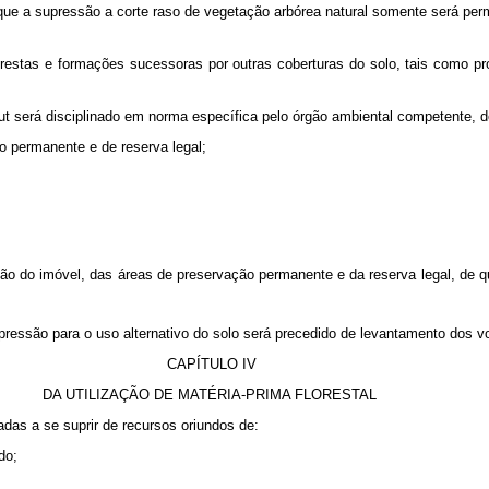
que a supressão a corte raso de vegetação arbórea natural somente será perm
orestas e formações sucessoras por outras coberturas do solo, tais como pro
t será disciplinado em norma específica pelo órgão ambiental competente, d
rmanente e de reserva legal;
o do imóvel, das áreas de preservação permanente e da reserva legal, de que
ressão para o uso alternativo do solo será precedido de levantamento dos 
CAPÍTULO IV
DA UTILIZAÇÃO DE MATÉRIA-PRIMA FLORESTAL
adas a se suprir de recursos oriundos de:
do;