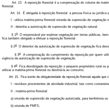
Art. 13. A reposição florestal é a compensação do volume de matéri
florestal.
Art. 14. É obrigada à reposição florestal a pessoa física ou jurídica 
liza matéria-prima florestal oriunda de supressão de vegetação na
etenha a autorização de supressão de vegetação natural.
o
 1
O responsável por explorar vegetação em terras públicas, bem
fica também obrigado a efetuar a reposição florestal.
o
§ 2
O detentor da autorização de supressão de vegetação fica desone
o
 3
A comprovação do cumprimento da reposição por quem utiliza 
vigência da autorização de supressão de vegetação.
o
 4
Fica desobrigado da reposição o pequeno proprietário rural ou p
utilizar a matéria-prima florestal ou destiná-la ao consumo.
Art. 15. Fica isento da obrigatoriedade da reposição florestal aquele que
íduos provenientes de atividade industrial, tais como costaneiras, 
atéria-prima florestal:
nda de supressão da vegetação autorizada, para benfeitoria ou uso d
riunda de PMFS;