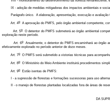
 monitoramento do desenvolvimento da floresta remanescente; 
doção de medidas mitigadoras dos impactos ambientais e socia
afo único. A elaboração, apresentação, execução
e avaliação
o
Art. 4
A aprovação do PMFS, pelo órgão ambiental competente, confer
o
Art. 5
O detentor do PMFS submeterá ao órgão ambiental compe
exploração neste período.
o
Art. 6
Anualmente, o detentor do PMFS encaminhará ao órgão ambie
efetivamente explorado no período anterior de doze meses.
o
Art. 7
O PMFS será submetido a vistorias
técnicas para acompanhar
o
Art. 8
O Ministério do Meio Ambiente instituirá procedimentos simpli
o
Art. 9
Estão isentas de PMFS:
upressão de florestas e formações sucessoras para uso alternativo 
manejo de florestas plantadas localizadas fora de áreas de reserv
DA SUP