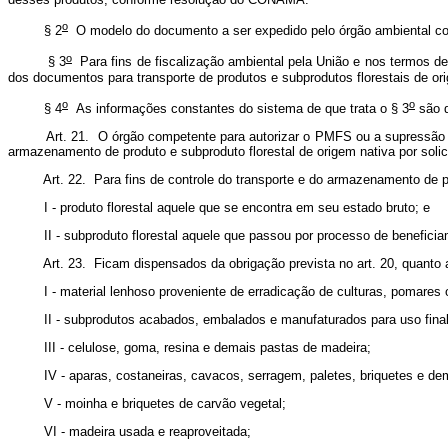
o
 2
O modelo do documento a ser expedido pelo órgão ambiental comp
o
 3
Para fins de fiscalização ambiental pela União e nos termos 
dos documentos para transporte de produtos e subprodutos florestais de o
o
o
 4
As informações constantes do sistema de que trata o § 3
são d
Art. 21. O órgão competente para autorizar o PMFS ou a supressão 
armazenamento de produto e subproduto florestal de origem nativa por soli
Art. 22. Para fins de controle do transporte e do armazenamento de p
duto florestal aquele que se encontra em seu estado bruto; e
bproduto florestal aquele que passou por processo de benefici
Art. 23. Ficam dispensados da obrigação prevista no art. 20, quanto
erial lenhoso proveniente de erradicação de culturas, pomares ou d
bprodutos acabados, embalados e manufaturados para uso final, inclu
celulose, goma, resina e demais pastas de madeira;
aras, costaneiras, cavacos, serragem, paletes, briquetes e demais res
inha e briquetes de carvão vegetal;
adeira usada e reaproveitada;