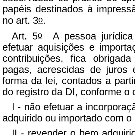
papéis destinados à impressã
o
no art. 3
.
o
Art. 5
A pessoa jurídica h
efetuar aquisições e impor
contribuições, fica obrigad
pagas, acrescidas de juros 
forma da lei, contados a part
do registro da DI, conforme o 
I - não efetuar a incorporaç
adquirido ou importado com o
II - revender o bem adquir