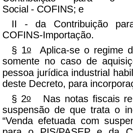
Social - COFINS; e
II - da Contribuição pa
COFINS-Importação.
o
§ 1
Aplica-se o regime d
somente no caso de aquisiç
pessoa jurídica industrial habi
deste Decreto, para incorporaç
o
§ 2
Nas notas fiscais rel
suspensão de que trata o in
“Venda efetuada com suspen
para o PIS/PASEP e da CO