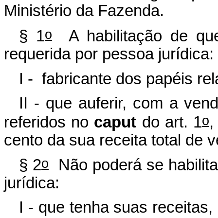
Ministério da Fazenda.
o
§ 1
A habilitação de qu
requerida por pessoa jurídica:
I - fabricante dos papéis r
II - que auferir, com a ven
o
referidos no
caput
do art. 1
,
cento da sua receita total de 
o
§ 2
Não poderá se habilit
jurídica:
I - que tenha suas receitas