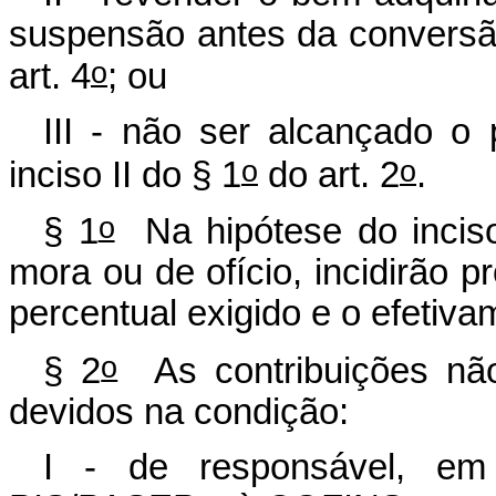
suspensão antes da conversão
o
art. 4
; ou
III - não ser alcançado o
o
o
inciso II do § 1
do art. 2
.
o
§ 1
Na hipótese do inciso
mora ou de ofício, incidirão p
percentual exigido e o efetiv
o
§ 2
As contribuições não
devidos na condição:
I - de responsável, em