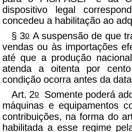
dispositivo legal corresp
concedeu a habilitação ao adq
o
§ 3
A suspensão de que tra
vendas ou às importações efe
até que a produção naciona
atenda a oitenta por cent
condição ocorra antes da dat
o
Art. 2
Somente poderá adqui
máquinas e equipamentos co
contribuições, na forma do art
habilitada a esse regime pel