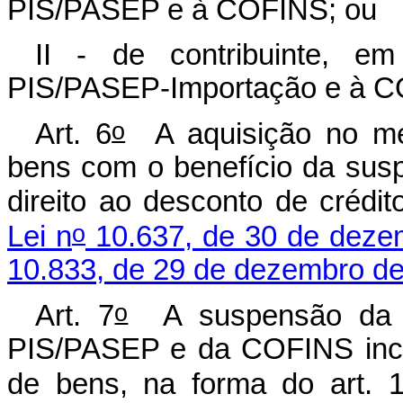
PIS/PASEP e à COFINS; ou
II - de contribuinte, e
PIS/PASEP-Importação e à C
o
Art. 6
A aquisição no mer
bens com o benefício da susp
direito ao desconto de créd
o
Lei n
10.637, de 30 de deze
10.833, de 29 de dezembro d
o
Art. 7
A suspensão da ex
PIS/PASEP e da COFINS inci
de bens, na forma do art. 