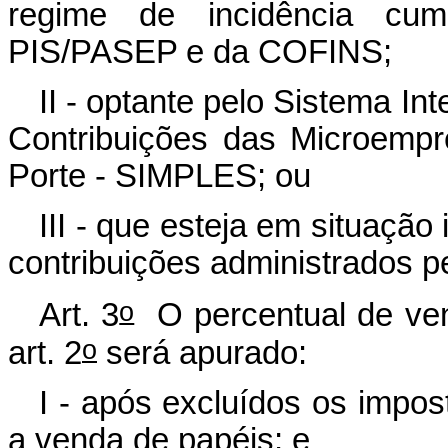
regime de incidência cum
PIS/PASEP e da COFINS;
II - optante pelo Sistema I
Contribuições das Microemp
Porte - SIMPLES; ou
III - que esteja em situação 
contribuições administrados p
o
Art. 3
O percentual de vend
o
art. 2
será apurado:
I - após excluídos os impos
a venda de papéis; e