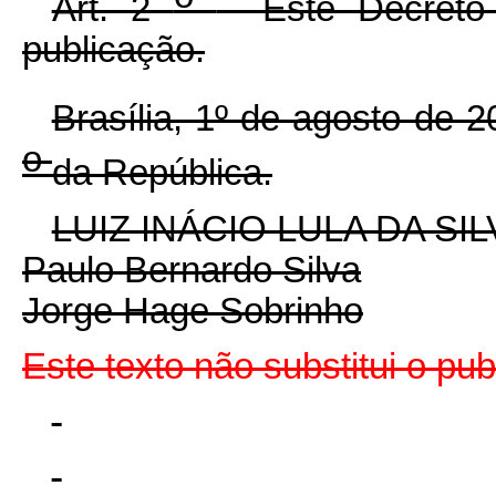
Art. 2
Este Decreto 
publicação.
Brasília, 1º de agosto de 
o
da República.
LUIZ INÁCIO LULA DA SIL
Paulo Bernardo Silva
Jorge Hage Sobrinho
Este texto não substitui o pu