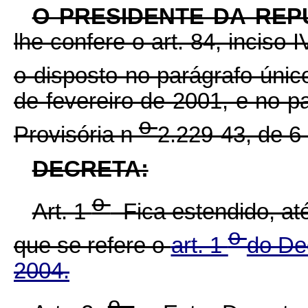
O PRESIDENTE DA REP
lhe confere o art. 84, inciso 
o disposto no parágrafo únic
de fevereiro de 2001, e no p
o
Provisória n
2.229-43, de 6
DECRETA:
o
Art. 1
Fica estendido, até
o
que se refere o
art. 1
do De
2004.
o