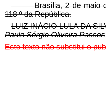
Brasília, 2 de maio d
118
º
da República.
LUIZ INÁCIO LULA DA SIL
Paulo Sérgio Oliveira Passos
Este texto não substitui o pu