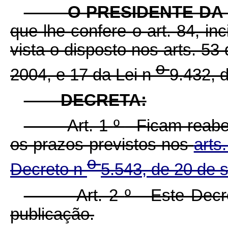
O PRESIDENTE DA 
que lhe confere o art. 84, in
vista o disposto nos arts. 53
o
2004, e 17 da Lei n
9.432, 
DECRETA:
Art. 1
º
Ficam reabert
os prazos previstos nos
arts
o
Decreto n
5.543, de 20 de 
Art. 2
º
Este Decre
publicação.