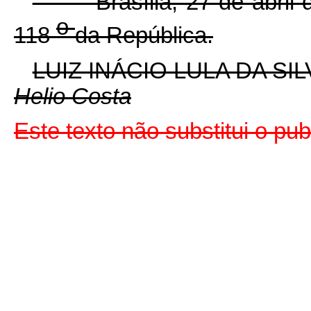
Brasília, 27 de abril 
o
118
da República.
LUIZ INÁCIO LULA DA SIL
Helio Costa
Este texto não substitui o p