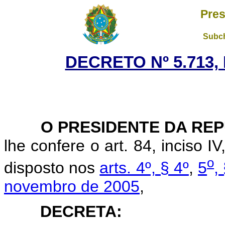
Pres
Subch
DECRETO Nº 5.713,
O PRESIDENTE DA REP
lhe confere o art. 84, inciso I
o
disposto nos
arts. 4º, § 4º
,
5
,
novembro de 2005
,
DECRETA: