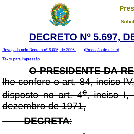
Pres
Subch
DECRETO Nº 5.697, D
Revogado pelo Decreto nº 6.006, de 2006.
(Produção de efeito)
Texto para impressão.
O PRESIDENTE DA RE
lhe confere o art. 84, inciso I
o
disposto no art. 4
, inciso I
dezembro de 1971,
DECRETA
: