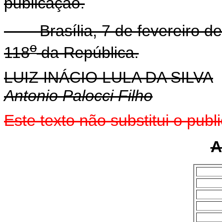
publicação.
Brasília, 7 de fevereiro de
o
118
da República.
LUIZ INÁCIO LULA DA SILVA
Antonio Palocci Filho
Este texto não substitui o pu
A