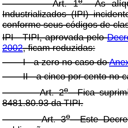
o
Art. 1
As alíqu
Industrializados (IPI) incide
conforme seus códigos de clas
IPI - TIPI, aprovada pelo
Decr
2002
, ficam reduzidas:
I - a zero no caso do
Anex
II - a cinco por cento no 
o
Art. 2
Fica suprimi
8481.80.93 da TIPI.
o
Art. 3
Este Decret