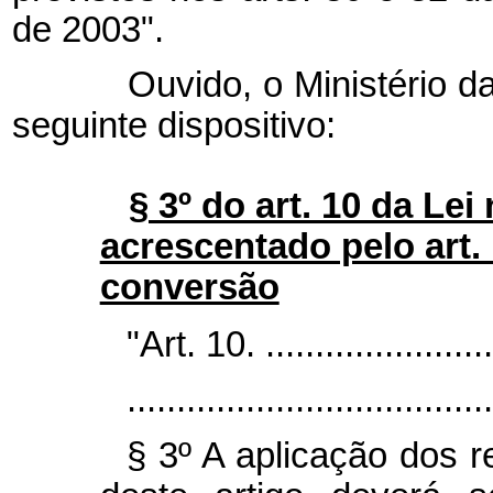
de 2003".
Ouvido, o Ministério da J
seguinte dispositivo:
§ 3º do art. 10 da Lei
acrescentado pelo art. 
conversão
"Art. 10. ........................
.....................................
§ 3º A aplicação dos r