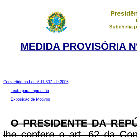
Presidên
Subchefia p
MEDIDA PROVISÓRIA Nº
Convertida na Lei nº 11.307, de 2006
Texto para impressão
Exposição de Motivos
O PRESIDENTE DA REP
lhe confere o art. 62 da Con