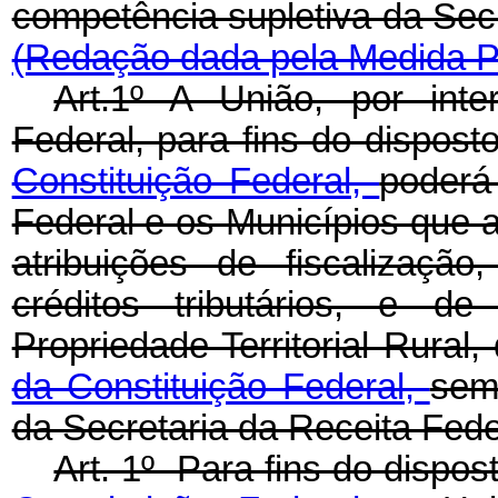
competência supletiva da Secr
(Redação dada pela Medida Pr
Art.1º A União, por int
Federal, para fins do dispos
Constituição Federal,
poderá
Federal e os Municípios que 
atribuições de fiscalizaçã
créditos tributários, e 
Propriedade Territorial Rural
da Constituição Federal,
sem
da Secretaria da Receita Fede
Art. 1º Para fins do dispo