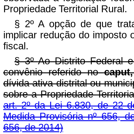
Propriedade Territorial Rural.
§ 2º A opção de que trat
implicar redução do imposto 
fiscal.
§ 3º
Ao Distrito Federal 
convênio referido no
caput
dívida ativa distrital ou munic
sobre a Propriedade Territori
art. 2º
da Lei 6.830, de 22 
Medida Provisória nº 656, 
656, de 2014)