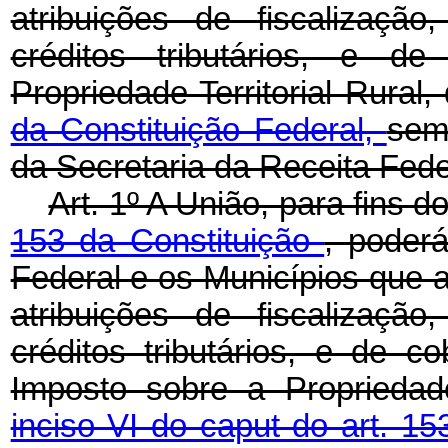
atribuições de fiscalizaçã
créditos tributários, e 
Propriedade Territorial Rural
da Constituição Federal,
sem
da Secretaria da Receita Fede
Art. 1º A União, para fins 
153 da Constituição
, poderá
Federal e os Municípios que 
atribuições de fiscalizaçã
créditos tributários, e de co
Imposto sobre a Propriedade
inciso VI do caput do art. 1