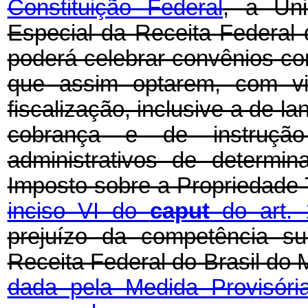
Constituição Federal
, a Uni
Especial da Receita Federal 
poderá celebrar convênios com
que assim optarem, com vis
fiscalização, inclusive a de la
cobrança e de instruçã
administrativos de determi
Imposto sobre a Propriedade Te
inciso VI do
caput
do art. 
prejuízo da competência su
Receita Federal do Brasil
do M
dada pela Medida Provisóri