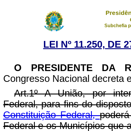
Presidên
Subchefia p
LEI Nº 11.250, DE
O PRESIDENTE DA 
Congresso Nacional decreta e
Art.1º A União, por int
Federal, para fins do dispos
Constituição Federal,
poderá
Federal e os Municípios que 