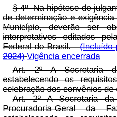
§ 4º Na hipótese de julgam
de determinação e exigência 
Município, deverão ser o
interpretativos editados pe
Federal do Brasil.
(Incluído
2024)
Vigência encerrada
Art. 2º A Secretaria d
estabelecendo os requisit
celebração dos convênios de qu
Art. 2º A Secretaria d
Procuradoria-Geral da F