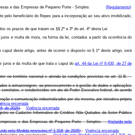
icroempresas e das Empresas de Pequeno Porte - Simples.
(Regulamento)
te pelo beneficiário do Repes para a incorporação ao seu ativo imobilizado,
os os prazos de que tratam os §§ 2º e 3º do art. 4º desta Lei.
juros e multa de mora, na forma da lei, contados a partir da ocorrência do
caput deste artigo, antes de ocorrer o disposto no § 1º deste artigo, será
e juros e da multa de que trata o caput do
art. 44 da Lei nº 9.430, de 27 de
ter
no território nacional e atenda às condições previstas no art. 11-B.
icados à armazenagem, ao processamento e à gestão de dados e aplicações
s correlatos, e estabelecidos em ato do Poder Executivo federal, de acordo
ação e comunicação industrializados por ela mesma, por iniciativa própria
gência encerrada
18, de 2025)
Vigência encerrada
gistro no Cadastro Informativo de Créditos Não Quitados do Setor Público
icroempresas e das Empresas de Pequeno Porte – Simples.
(Incluído pela
luído pela Medida provisória nº 1.318, de 2025)
Vigência encerrada