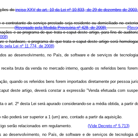
sições do
inciso XXV do art. 10 da Lei nº 10.833, de 29 de dezembro de 2003
o contratante do serviço prestado seja residente ou domiciliado no exterio
(Revogado pela Medida Provisória nº 428, de 2008)
(Revog
informações e ao programa de que trata o caput deste artigo, para fins de a
2008)
ware e hardware, o programa de que trata o caput deste artigo será homologa
o pela Lei nº 11.774, de 2008)
dos ao desenvolvimento, no País, de software e de serviços de tecnolog
 receita bruta da venda no mercado interno, quando os referidos bens forem
ção, quando os referidos bens forem importados diretamente por pessoa juríd
do caput deste artigo, deverá constar a expressão "Venda efetuada com sus
ta o art. 2º desta Lei será apurado considerando-se a média obtida, a partir 
go não poderá ser superior a 1 (um) ano, contado a partir da aquisição.
te artigo serão relacionados em regulamento.
(Vide Decreto nº 5.713)
s ao desenvolvimento, no País, de software e de serviços de tecnologia