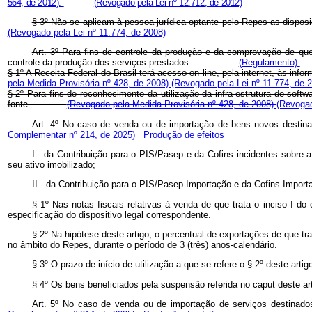
564, de 2012).
(Revogado pela Lei nº 12.712, de 2012)
§ 3º Não se aplicam à pessoa jurídica optante pelo Repes as dispo
(Revogado pela Lei nº 11.774, de 2008)
Art. 3º Para fins de controle da produção e da comprovação de que 
controle da produção dos serviços prestados.
(Regulamento)
§ 1º A Receita Federal do Brasil terá acesso on line, pela internet, às 
pela Medida Provisória nº 428, de 2008)
(Revogado pela Lei nº 11.774, de 
§ 2º Para fins de reconhecimento da utilização da infra-estrutura de soft
fonte.
(Revogado pela Medida Provisória nº 428, de 2008)
(Revogad
Art. 4º No caso de venda ou de importação de bens novos destina
Complementar nº 214, de 2025)
Produção de efeitos
I - da Contribuição para o PIS/Pasep e da Cofins incidentes sobre a
seu ativo imobilizado;
II - da Contribuição para o PIS/Pasep-Importação e da Cofins-Importa
§ 1º Nas notas fiscais relativas à venda de que trata o inciso I 
especificação do dispositivo legal correspondente.
§ 2º Na hipótese deste artigo, o percentual de exportações de que tra
no âmbito do Repes, durante o período de 3 (três) anos-calendário.
§ 3º O prazo de início de utilização a que se refere o § 2º deste arti
§ 4º Os bens beneficiados pela suspensão referida no caput des
Art. 5º No caso de venda ou de importação de serviços destinado