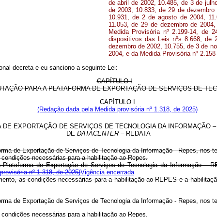
de abril de 2002, 10.485, de 3 de ju
de 2003, 10.833, de 29 de dezembro d
10.931, de 2 de agosto de 2004, 11
11.053, de 29 de dezembro de 2004, 
Medida Provisória nº 2.199-14, de 
dispositivos das Leis nºs 8.668, de
dezembro de 2002, 10.755, de 3 de no
2004, e da Medida Provisória nº 2.158
nal decreta e eu sanciono a seguinte Lei:
CAPÍTULO I
UTAÇÃO PARA A PLATAFORMA DE EXPORTAÇÃO DE SERVIÇOS DE TE
CAPÍTULO I
(Redação dada pela Medida provisória nº 1.318, de 2025)
A DE EXPORTAÇÃO DE SERVIÇOS DE TECNOLOGIA DA INFORMAÇÃO –
DE
DATACENTER
– REDATA
ataforma de Exportação de Serviços de Tecnologia da Informação - Repes, 
 condições necessárias para a habilitação ao Repes.
 a Plataforma de Exportação de Serviços de Tecnologia da Informação –
rovisória nº 1.318, de 2025)
Vigência encerrada
lamento, as condições necessárias para a habilitação ao REPES e a habili
ataforma de Exportação de Serviços de Tecnologia da Informação - Repes, 
 condições necessárias para a habilitação ao Repes.