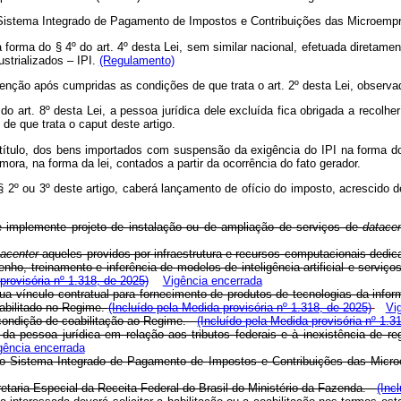
e do Sistema Integrado de Pagamento de Impostos e Contribuições das M
forma do § 4º do art. 4º desta Lei, sem similar nacional, efetuada diretamen
strializados – IPI.
(Regulamento)
enção após cumpridas as condições de que trata o art. 2º desta Lei, observad
art. 8º desta Lei, a pessoa jurídica dele excluída fica obrigada a recolher 
de que trata o caput deste artigo.
título, dos bens importados com suspensão da exigência do IPI na forma do 
ora, na forma da lei, contados a partir da ocorrência do fato gerador.
 2º ou 3º deste artigo, caberá lançamento de ofício do imposto, acrescido d
e
implemente projeto de instalação ou de ampliação de
serviços de
datacen
tacenter
aqueles providos por infraestrutura e recursos computacionais ded
, treinamento e inferência de modelos de inteligência artificial e serviço
provisória nº 1.318, de 2025)
Vigência encerrada
 vínculo contratual para fornecimento de produtos de tecnologias da inform
habilitado no Regime.
(Incluído pela Medida provisória nº 1.318, de 2025)
Vi
 a condição de coabilitação ao Regime.
(Incluído pela Medida provisória nº 1.3
a pessoa jurídica em relação aos tributos federais e à inexistência de re
gência encerrada
do Sistema Integrado de Pagamento de Impostos e Contribuições das M
retaria Especial da Receita Federal do Brasil do Ministério da Fazenda.
(Inc