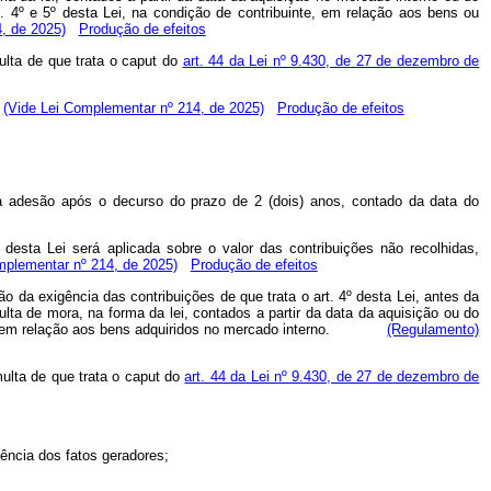
 4º e 5º desta Lei, na condição de contribuinte, em relação aos bens ou
, de 2025)
Produção de efeitos
ulta de que trata o caput do
art. 44 da Lei nº 9.430, de 27 de dezembro de
:
(Vide Lei Complementar nº 214, de 2025)
Produção de efeitos
va adesão após o decurso do prazo de 2 (dois) anos, contado da data do
 desta Lei será aplicada sobre o valor das contribuições não recolhidas,
mplementar nº 214, de 2025)
Produção de efeitos
o da exigência das contribuições de que trata o art. 4º desta Lei, antes da
ulta de mora, na forma da lei, contados a partir da data da aquisição ou do
sável, em relação aos bens adquiridos no mercado interno.
(Regulamento)
multa de que trata o caput do
art. 44 da Lei nº 9.430, de 27 de dezembro de
ência dos fatos geradores;