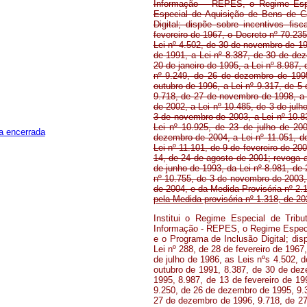
Informação – REPES, o Regime Espe
Especial de Aquisição de Bens de 
Digital; dispõe sobre incentivos fis
fevereiro de 1967, o Decreto nº 70.235
Lei nº 4.502, de 30 de novembro de 196
de 1991, a Lei nº 8.387, de 30 de dez
20 de janeiro de 1995, a Lei nº 8.987, 
nº 9.249, de 26 de dezembro de 1995
outubro de 1996, a Lei nº 9.317, de 5
9.718, de 27 de novembro de 1998, a 
de 2002, a Lei nº 10.485, de 3 de julh
3 de novembro de 2003, a Lei nº 10.8
Lei nº 10.925, de 23 de julho de 20
a encerrada
dezembro de 2004, a Lei nº 11.051, d
Lei nº 11.101, de 9 de fevereiro de 20
14, de 24 de agosto de 2001; revoga a 
de junho de 1993, da Lei nº 8.981, de 
nº 10.755, de 3 de novembro de 2003, 
de 2004, e da Medida Provisória nº 2.
pela Medida provisória nº 1.318, de 20
Institui o Regime Especial de Trib
Informação - REPES, o Regime Especi
e o Programa de Inclusão Digital; disp
Lei nº 288, de 28 de fevereiro de 1967
de julho de 1986, as Leis nºs 4.502, 
outubro de 1991, 8.387, de 30 de dez
1995, 8.987, de 13 de fevereiro de 1
9.250, de 26 de dezembro de 1995, 9.
27 de dezembro de 1996, 9.718, de 2