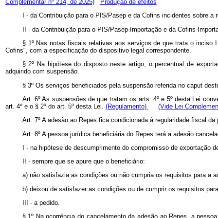
Complementar nº 214, de 2025)
Produção de efeitos
I - da Contribuição para o PIS/Pasep e da Cofins incidentes sobre a 
II - da Contribuição para o PIS/Pasep-Importação e da Cofins-Importa
§ 1º Nas notas fiscais relativas aos serviços de que trata o incis
Cofins", com a especificação do dispositivo legal correspondente.
§ 2º Na hipótese do disposto neste artigo, o percentual de expor
adquirido com suspensão.
§ 3º Os serviços beneficiados pela suspensão referida no caput
Art. 6º As suspensões de que tratam os arts. 4º e 5º desta Lei conv
art. 4º e o § 2º do art. 5º desta Lei.
(Regulamento)
(Vide Lei Complement
Art. 7º A adesão ao Repes fica condicionada à regularidade fiscal
Art. 8º A pessoa jurídica beneficiária do Repes terá a adesão
I - na hipótese de descumprimento do compromisso de exportação de q
II - sempre que se apure que o beneficiário:
a) não satisfazia as condições ou não cumpria os requisitos para a 
b) deixou de satisfazer as condições ou de cumprir os requisitos par
III - a pedido.
§ 1º Na ocorrência do cancelamento da adesão ao Repes, a pessoa jur