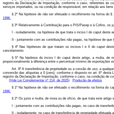
registro da Declaração de Importação, conforme o caso, referentes às c
serviços importados, ou na condição de responsável, em relação aos ben
§ 2º Na hipótese de não ser efetuado o recolhimento na forma do § 
1996.
§ 3º Relativamente à Contribuição para o PIS/Pasep e à Cofins, os j
I - isoladamente, na hipótese de que trata o inciso I do caput deste ar
II - juntamente com as contribuições não pagas, na hipótese de que tr
§ 4º Nas hipóteses de que tratam os incisos I e II do caput dest
cancelamento.
§ 5º Na hipótese do inciso I do caput deste artigo, a multa, de m
proporcionalmente à diferença entre o percentual mínimo de exportações 
Art. 9º A transferência de propriedade ou a cessão de uso, a qualque
conversão das alíquotas a 0 (zero), conforme o disposto no art. 6º desta L
registro da Declaração de Importação, conforme o caso, na condição de
(Vide Lei Complementar nº 214, de 2025)
Produção de efeitos
§ 1º Na hipótese de não ser efetuado o recolhimento na forma do cap
1996.
§ 2º Os juros e multa, de mora ou de ofício, de que trata este artigo 
I - juntamente com as contribuições não pagas, no caso de transferê
II - isoladamente, no caso de transferência de propriedade efetuada 