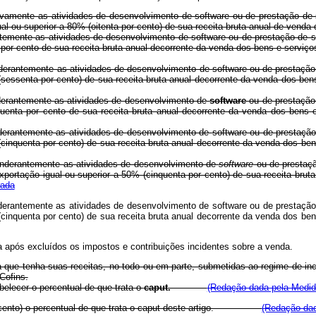
sivamente as atividades de desenvolvimento de software ou de prestação de
gual ou superior a 80% (oitenta por cento) de sua receita bruta anual 
temente as atividades de desenvolvimento de software ou de prestação de s
 por cento de sua receita bruta anual decorrente da venda dos bens e 
nderantemente as atividades de desenvolvimento de software ou de prestação
 (sessenta por cento) de sua receita bruta anual decorrente da venda 
nderantemente as atividades de desenvolvimento de
software
ou de prestação
inquenta por cento de sua receita bruta anual decorrente da venda dos
onderantemente as atividades de desenvolvimento de
software
ou de prestação
nquenta por cento) de sua receita bruta anual decorrente da venda dos bens
ponderantemente as atividades de desenvolvimento de
software
ou de prestaçã
tação igual ou superior a 50% (cinquenta por cento) de sua receita bruta
rada
onderantemente as atividades de desenvolvimento de
software
ou de prestação
nquenta por cento) de sua receita bruta anual decorrente da venda dos bens
ada após excluídos os impostos e contribuições incidentes sobre a venda.
ca que tenha suas receitas, no todo ou em parte, submetidas ao regime de in
Cofins.
belecer o percentual de que trata o
caput.
(Redação dada pela Medida
por cento) o percentual de que trata o caput deste artigo.
(Redação dad