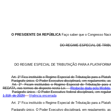
O PRESIDENTE DA REPÚBLICA
Faço saber que o Congresso Nacio
DO REGIME ESPECIAL DE TRIB
DO REGIME ESPECIAL DE TRIBUTAÇÃO PARA A PLATAFORM
Art. 1º Fica instituído o Regime Especial de Tributação para a Pl
Parágrafo único. O Poder Executivo disciplinará, em regulamento, as
Art. 1º Ficam instituídos o Regime Especial de Tributação para
REDATA, nos termos do disposto nesta Lei.
(Redação dada pela Medida p
Parágrafo único. O Poder Executivo federal disciplinará, em regu
1.318, de 2025)
Vigência encerrada
Art. 1º Fica instituído o Regime Especial de Tributação para a Pl
Parágrafo único. O Poder Executivo disciplinará, em regulamento, as