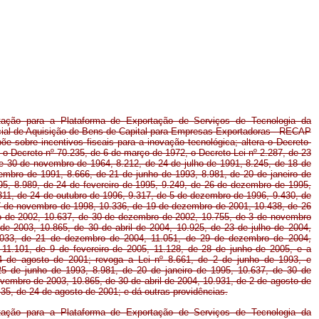
utação para a Plataforma de Exportação de Serviços de Tecnologia da
al de Aquisição de Bens de Capital para Empresas Exportadoras - RECAP
õe sobre incentivos fiscais para a inovação tecnológica; altera o Decreto-
, o Decreto nº 70.235, de 6 de março de 1972, o Decreto-Lei nº 2.287, de 23
de 30 de novembro de 1964, 8.212, de 24 de julho de 1991, 8.245, de 18 de
embro de 1991, 8.666, de 21 de junho de 1993, 8.981, de 20 de janeiro de
995, 8.989, de 24 de fevereiro de 1995, 9.249, de 26 de dezembro de 1995,
311, de 24 de outubro de 1996, 9.317, de 5 de dezembro de 1996, 9.430, de
7 de novembro de 1998, 10.336, de 19 de dezembro de 2001, 10.438, de 26
lho de 2002, 10.637, de 30 de dezembro de 2002, 10.755, de 3 de novembro
e 2003, 10.865, de 30 de abril de 2004, 10.925, de 23 de julho de 2004,
.033, de 21 de dezembro de 2004, 11.051, de 29 de dezembro de 2004,
11.101, de 9 de fevereiro de 2005, 11.128, de 28 de junho de 2005, e a
24 de agosto de 2001; revoga a Lei nº 8.661, de 2 de junho de 1993, e
 25 de junho de 1993, 8.981, de 20 de janeiro de 1995, 10.637, de 30 de
vembro de 2003, 10.865, de 30 de abril de 2004, 10.931, de 2 de agosto de
-35, de 24 de agosto de 2001; e dá outras providências.
utação para a Plataforma de Exportação de Serviços de Tecnologia da