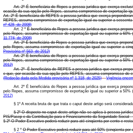
Art. 2º É beneficiária do Repes a pessoa jurídica que exerça exclu
ocasião da sua opção pelo Repes, assuma compromisso de exportação i
Art. 2º É beneficiária do REPES a pessoa jurídica que exerça preponderan
REPES, assuma compromisso de exportação igual ou superior a sessenta
nº 428, de 2008)
Art. 2 º
É beneficiária do Repes a pessoa jurídica que exerça prepo
pelo Repes, assuma compromisso de exportação igual ou superior a 60%
11.774, de 2008)
Art. 2º É beneficiária do Repes a pessoa jurídica que exerça prepo
pelo Repes, assuma compromisso de exportação igual ou superior a c
Provisória nº 563, de 2012)
Art. 2º É beneficiária do Repes a pessoa jurídica que exerça prep
pelo Repes, assuma compromisso de exportação igual ou superior a 50% (ci
2012)
Art. 2º É beneficiária do REPES a pessoa jurídica que exerça pre
e que, por ocasião da sua opção pelo REPES, assuma compromisso de expor
(Redação dada pela Medida provisória nº 1.318, de 2025)
Vigência encer
Art. 2º É beneficiária do Repes a pessoa jurídica que exerça prep
pelo Repes, assuma compromisso de exportação igual ou superior a 50% (ci
2012)
§ 1º A receita bruta de que trata o caput deste artigo será consider
§ 2º O disposto no caput deste artigo não se aplica à pessoa jurídi
PIS/Pasep e da Contribuição para o Financiamento da Seguridade Social - 
§ 2º O Poder Executivo poderá reduzir para até cinqüenta por cento e resta
§ 2 º
O Poder Executivo poderá reduzir para até 50% (cinqüenta 