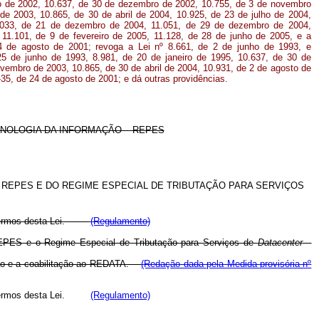
lho de 2002, 10.637, de 30 de dezembro de 2002, 10.755, de 3 de novembro
e 2003, 10.865, de 30 de abril de 2004, 10.925, de 23 de julho de 2004,
.033, de 21 de dezembro de 2004, 11.051, de 29 de dezembro de 2004,
11.101, de 9 de fevereiro de 2005, 11.128, de 28 de junho de 2005, e a
24 de agosto de 2001; revoga a Lei nº 8.661, de 2 de junho de 1993, e
 25 de junho de 1993, 8.981, de 20 de janeiro de 1995, 10.637, de 30 de
vembro de 2003, 10.865, de 30 de abril de 2004, 10.931, de 2 de agosto de
-35, de 24 de agosto de 2001; e dá outras providências.
CNOLOGIA DA INFORMAÇÃO – REPES
 REPES E DO REGIME ESPECIAL DE TRIBUTAÇÃO PARA SERVIÇOS
nos termos desta Lei.
(Regulamento)
 REPES e o Regime Especial de Tributação para Serviços de
Datacenter
–
tação e a coabilitação ao REDATA.
(Redação dada pela Medida provisória nº
nos termos desta Lei.
(Regulamento)