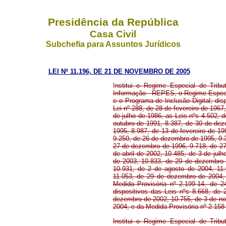
Presidência da República
Casa Civil
Subchefia para Assuntos Jurídicos
LEI Nº 11.196, DE 21 DE NOVEMBRO DE 2005
I
nstitui o Regime Especial de Trib
Informação - REPES, o Regime Especi
e o Programa de Inclusão Digital; disp
Lei nº 288, de 28 de fevereiro de 1967
de julho de 1986, as Leis nºs 4.502, 
outubro de 1991, 8.387, de 30 de dez
1995, 8.987, de 13 de fevereiro de 1
9.250, de 26 de dezembro de 1995, 9.
27 de dezembro de 1996, 9.718, de 2
de abril de 2002, 10.485, de 3 de ju
de 2003, 10.833, de 29 de dezembro d
10.931, de 2 de agosto de 2004, 11
11.053, de 29 de dezembro de 2004, 
Medida Provisória nº 2.199-14, de 
dispositivos das Leis nºs 8.668, de
dezembro de 2002, 10.755, de 3 de no
2004, e da Medida Provisória nº 2.158
Institui o Regime Especial de Trib