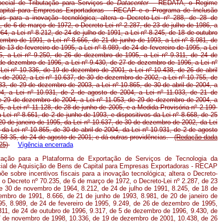
cial de Tributação para Serviços de
Datacenter
– REDATA, o Regime
Capital para Empresas Exportadoras – RECAP e o Programa de Inclusão
cais para a inovação tecnológica; altera o Decreto-Lei nº 288, de 28 de
, de 6 de março de 1972, o Decreto-Lei nº 2.287, de 23 de julho de 1986, a
4, a Lei nº 8.212, de 24 de julho de 1991, a Lei nº 8.245, de 18 de outubro
embro de 1991, a Lei nº 8.666, de 21 de junho de 1993, a Lei nº 8.981, de
de 13 de fevereiro de 1995, a Lei nº 8.989, de 24 de fevereiro de 1995, a Lei
, a Lei nº 9.250, de 26 de dezembro de 1995, a Lei nº 9.311, de 24 de
 de dezembro de 1996, a Lei nº 9.430, de 27 de dezembro de 1996, a Lei nº
Lei nº 10.336, de 19 de dezembro de 2001, a Lei nº 10.438, de 26 de abril
o de 2002, a Lei nº 10.637, de 30 de dezembro de 2002, a Lei nº 10.755, de
33, de 29 de dezembro de 2003, a Lei nº 10.865, de 30 de abril de 2004, a
04, a Lei nº 10.931, de 2 de agosto de 2004, a Lei nº 11.033, de 21 de
e 29 de dezembro de 2004, a Lei nº 11.053, de 29 de dezembro de 2004, a
05, a Lei nº 11.128, de 28 de junho de 2005, e a Medida Provisória nº 2.199-
Lei nº 8.661, de 2 de junho de 1993, e dispositivos da Lei nº 8.668, de 25
20 de janeiro de 1995, da Lei nº 10.637, de 30 de dezembro de 2002, da Lei
da Lei nº 10.865, de 30 de abril de 2004, da Lei nº 10.931, de 2 de agosto
158-35, de 24 de agosto de 2001; e dá outras providências.
(Redação dada
25)
Vigência encerrada
utação para a Plataforma de Exportação de Serviços de Tecnologia da
al de Aquisição de Bens de Capital para Empresas Exportadoras - RECAP
õe sobre incentivos fiscais para a inovação tecnológica; altera o Decreto-
, o Decreto nº 70.235, de 6 de março de 1972, o Decreto-Lei nº 2.287, de 23
de 30 de novembro de 1964, 8.212, de 24 de julho de 1991, 8.245, de 18 de
embro de 1991, 8.666, de 21 de junho de 1993, 8.981, de 20 de janeiro de
995, 8.989, de 24 de fevereiro de 1995, 9.249, de 26 de dezembro de 1995,
311, de 24 de outubro de 1996, 9.317, de 5 de dezembro de 1996, 9.430, de
7 de novembro de 1998, 10.336, de 19 de dezembro de 2001, 10.438, de 26