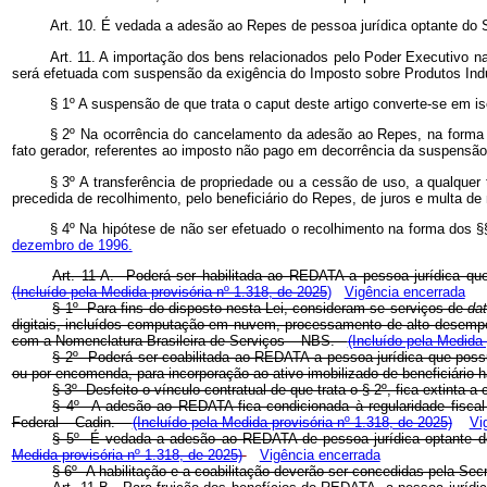
Art. 10. É vedada a adesão ao Repes de pessoa jurídica optant
Art. 11. A importação dos bens relacionados pelo Poder Executivo na 
será efetuada com suspensão da exigência do Imposto sobre Produtos Indu
§ 1º A suspensão de que trata o caput deste artigo converte-se em is
§ 2º Na ocorrência do cancelamento da adesão ao Repes, na forma do 
fato gerador, referentes ao imposto não pago em decorrência da suspensão 
§ 3º A transferência de propriedade ou a cessão de uso, a qualquer 
precedida de recolhimento, pelo beneficiário do Repes, de juros e multa de m
§ 4º Na hipótese de não ser efetuado o recolhimento na forma dos §§
dezembro de 1996.
Art. 11-A. Poderá ser habilitada ao REDATA a pessoa jurídica qu
(Incluído pela Medida provisória nº 1.318, de 2025
)
Vigência encerrada
§ 1º Para fins do disposto nesta Lei, consideram-se serviços de
da
digitais, incluídos computação em nuvem, processamento de alto desempenho
com a Nomenclatura Brasileira de Serviços – NBS.
(Incluído pela Medida 
§ 2º Poderá ser coabilitada ao REDATA a pessoa jurídica que possua
ou por encomenda, para incorporação ao ativo imobilizado de beneficiário 
§ 3º Desfeito o vínculo contratual de que trata o § 2º, fica extinta
§ 4º A adesão ao REDATA fica condicionada à regularidade fiscal d
Federal – Cadin.
(Incluído pela Medida provisória nº 1.318, de 2025)
Vi
§ 5º É vedada a adesão ao REDATA de pessoa jurídica optante 
Medida provisória nº 1.318, de 2025)
Vigência encerrada
§ 6º A habilitação e a coabilitação deverão ser concedidas pela Sec