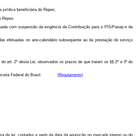
 jurídica beneficiária do Repes;
do Repes.
efetuada com suspensão da exigência da Contribuição para o PIS/Pasep e da
ndas efetuadas no ano-calendário subseqüente ao da prestação do serviço
 do art. 2º desta Lei, observados os prazos de que tratam os §§ 2º e 3º do
pela Receita Federal do Brasil.
(Regulamento)
ma da lei, contados a partir da data da aquisição no mercado interno ou do