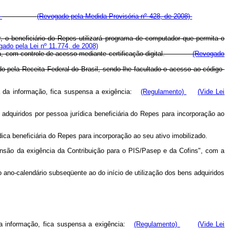
.
(Revogado pela Medida Provisória nº 428, de 2008)
r, o beneficiário do Repes utilizará programa de computador que permita o
ado pela Lei nº 11.774, de 2008)
uditoria, com controle de acesso mediante certificação digital.
(Revogado
do pela Receita Federal do Brasil, sendo-lhe facultado o acesso ao código-
ia da informação, fica suspensa a exigência:
(Regulamento)
(Vide Lei
 adquiridos por pessoa jurídica beneficiária do Repes para incorporação ao
ica beneficiária do Repes para incorporação ao seu ativo imobilizado.
pensão da exigência da Contribuição para o PIS/Pasep e da Cofins", com a
do ano-calendário subseqüente ao do início de utilização dos bens adquiridos
 da informação, fica suspensa a exigência:
(Regulamento)
(Vide Lei