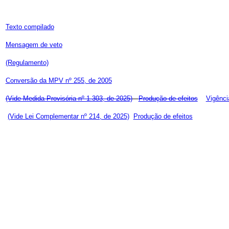
Texto compilado
Mensagem de veto
(Regulamento)
Conversão da MPV nº 255, de 2005
(Vide Medida Provisória nº 1.303, de 2025)
Produção de efeitos
Vigênci
(Vide Lei Complementar nº 214, de 2025)
Produção de efeitos