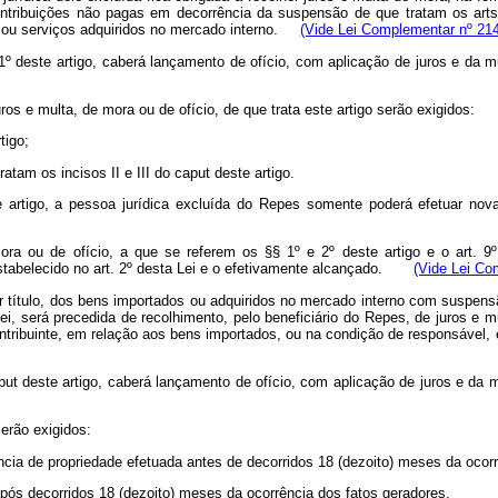
ontribuições não pagas em decorrência da suspensão de que tratam os arts.
s ou serviços adquiridos no mercado interno.
(Vide Lei Complementar nº 214
1º deste artigo, caberá lançamento de ofício, com aplicação de juros e da m
uros e multa, de mora ou de ofício, de que trata este artigo serão exigidos
tigo;
atam os incisos II e III do caput deste artigo.
e artigo, a pessoa jurídica excluída do Repes somente poderá efetuar no
ora ou de ofício, a que se referem os §§ 1º e 2º deste artigo e o art. 9º
estabelecido no art. 2º desta Lei e o efetivamente alcançado.
(Vide Lei Co
r título, dos bens importados ou adquiridos no mercado interno com suspensã
ei, será precedida de recolhimento, pelo beneficiário do Repes, de juros e m
 contribuinte, em relação aos bens importados, ou na condição de respon
ut deste artigo, caberá lançamento de ofício, com aplicação de juros e da 
serão exigidos:
ncia de propriedade efetuada antes de decorridos 18 (dezoito) meses da ocorr
após decorridos 18 (dezoito) meses da ocorrência dos fatos geradores.