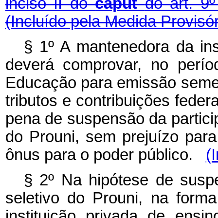
inciso II do
caput
do art. 9
(Incluído pela Medida Provisór
§ 1º A mantenedora da inst
deverá comprovar, no períod
Educação para emissão semest
tributos e contribuições fede
pena de suspensão da partici
do Prouni, sem prejuízo par
ônus para o poder público.
(
§ 2º Na hipótese de susp
seletivo do Prouni, na form
instituição privada de ensi