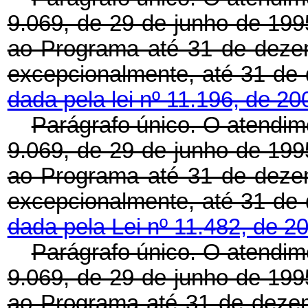
9.069, de 29 de junho de 1995
ao Programa até 31 de deze
excepcionalmente, até 31
dada pela lei nº 11.196, de 2
Parágrafo único. O atendime
9.069, de 29 de junho de 1995
ao Programa até 31 de deze
excepcionalmente, até 31
dada pela Lei nº 11.482, de 2
Parágrafo único. O atendime
9.069, de 29 de junho de 1995
ao Programa até 31 de dezem