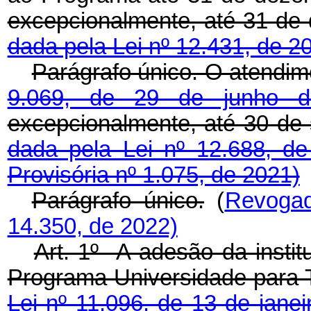
excepcionalmente, até 31
dada pela Lei nº 12.431, de 20
Parágrafo único. O atendim
9.069, de 29 de junho
excepcionalmente, até 30
dada pela Lei nº 12.688, d
Provisória nº 1.075, de 2021)
Parágrafo único.
(
Revoga
14.350, de 2022)
Art. 1º A adesão da instit
Programa Universidade para T
Lei nº 11.096, de 13 de jane