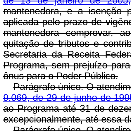
de 13 de janeiro de 200
mantenedora, e a isenção 
aplicada pelo prazo de vigê
mantenedora comprovar, ao 
quitação de tributos e contri
Secretaria da Receita Fede
Programa, sem prejuízo para
ônus para o Poder Público.
Parágrafo único. O atendim
9.069, de 29 de junho de 19
ao Programa até 31 de deze
excepcionalmente, até essa d
Parágrafo único. O atendime