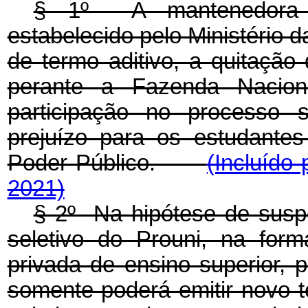
§ 1º A mantenedora d
estabelecido pelo Ministério
de termo aditivo, a quitação 
perante a Fazenda Nacio
participação no processo s
prejuízo para os estudante
Poder Público.
(Incluído
2021)
§ 2º Na hipótese de susp
seletivo do Prouni, na for
privada de ensino superior, 
somente poderá emitir novo t