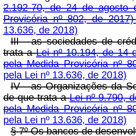
2.192-70, de 24 de agosto
Provisória nº 802, de 2017
13.636, de 2018)
III - as sociedades de cré
trata a
Lei nº 10.194, de 14 
pela Medida Provisória nº 
pela Lei nº 13.636, de 2018)
IV - as Organizações da So
de que trata a
Lei nº 9.790,
pela Medida Provisória nº 
pela Lei nº 13.636, de 2018)
§ 7º Os bancos de desenvol