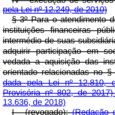
pela Lei nº 12.249, de 2010)
§ 3º Para o atendimento do
instituições financeiras púb
intermédio de suas subsidiári
adquirir participação em s
vedada a aquisição das inst
orientado relacionadas no §
dada pela Lei nº 12.810,
Provisória nº 802, de 2017
13.636, de 2018)
I - (revogado);
(Redação d