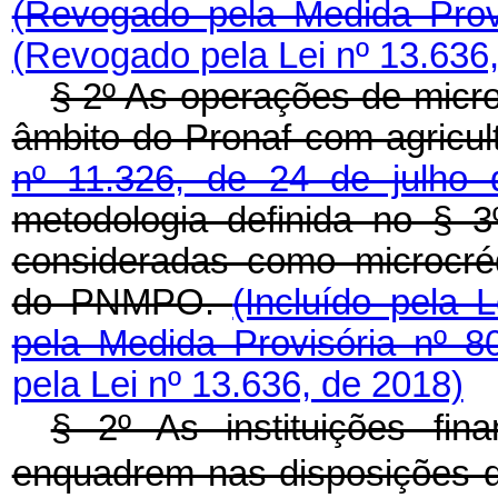
(Revogado pela Medida Prov
(Revogado pela Lei nº 13.636
§ 2º As operações de microc
âmbito do Pronaf com agricul
nº 11.326, de 24 de julho
metodologia definida no § 3
consideradas como microcrédi
do PNMPO.
(Incluído pela 
pela Medida Provisória nº 
pela Lei nº 13.636, de 2018)
§ 2º As instituições fin
enquadrem nas disposições do