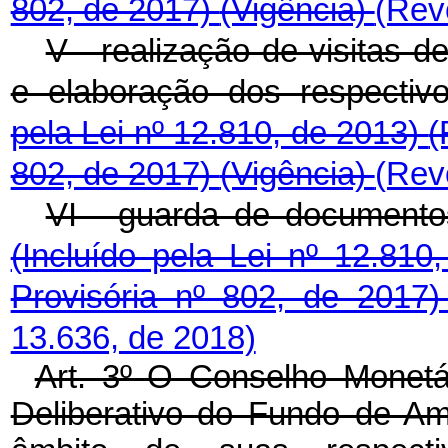
802, de 2017)
(Vigência)
(Rev
V - realização de visitas 
e elaboração dos respectivo
pela Lei nº 12.810, de 2013)
(
802, de 2017)
(Vigência)
(Rev
VI - guarda de documentos,
(Incluído pela Lei nº 12.81
Provisória nº 802, de 2017
13.636, de 2018)
Art. 3º O Conselho Monet
Deliberativo do Fundo de Am