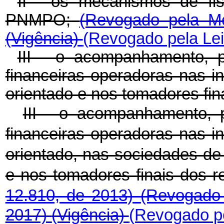
II - os mecanismos de fi
PNMPO;
(Revogado pela Me
(Vigência)
(Revogado pela Lei
III - o acompanhamento, p
financeiras operadoras nas in
orientado e nos tomadores fin
III - o acompanhamento, p
financeiras operadoras nas in
orientado, nas sociedades de q
e nos tomadores finais dos 
12.810, de 2013)
(Revogado 
2017)
(Vigência)
(Revogado pe