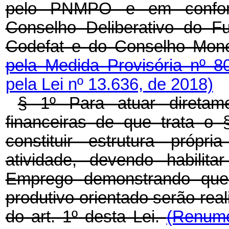
pelo PNMPO e em confor
Conselho Deliberativo do F
Codefat e do Conselho Mon
pela Medida Provisória nº 
pela Lei nº 13.636, de 2018)
§ 1º
Para atuar diretam
financeiras de que trata o 
constituir estrutura própr
atividade, devendo habilit
Emprego demonstrando que 
produtivo orientado serão re
do art. 1º desta Lei.
(Renume