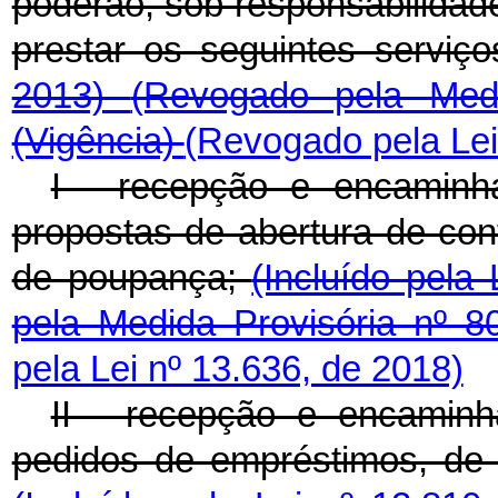
poderão, sob responsabilidade
prestar os seguintes serviç
2013)
(Revogado pela Medi
(Vigência)
(Revogado pela Lei
I - recepção e encaminha
propostas de abertura de con
de poupança;
(Incluído pela
pela Medida Provisória nº 
pela Lei nº 13.636, de 2018)
II - recepção e encaminha
pedidos de empréstimos, de 