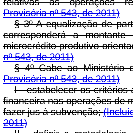
relativas às operações r
Provisória nº 543, de 2011)
§ 3º A equalização de par
corresponderá a montante 
microcrédito produtivo orient
nº 543, de 2011)
§ 4º Cabe ao Ministério
Provisória nº 543, de 2011)
I - estabelecer os critério
financeira nas operações de m
fazer jus à subvenção;
(Inclu
2011)