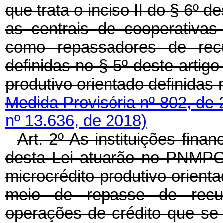
que trata o inciso II do § 6º d
as centrais de cooperativa
como repassadores de recur
definidas no § 5º deste artigo
produtivo orientado definidas 
Medida Provisória nº 802, de
nº 13.636, de 2018)
Art. 2º As instituições finan
desta Lei atuarão no PNMPO 
microcrédito produtivo orient
meio de repasse de recu
operações de crédito que se 