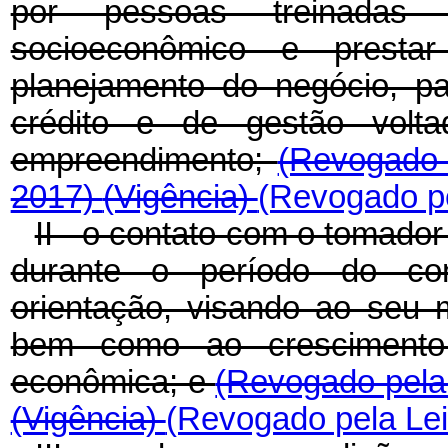
por pessoas treinadas 
socioeconômico e prestar
planejamento do negócio, p
crédito e de gestão volt
empreendimento;
(Revogado 
2017)
(Vigência)
(Revogado pe
II - o contato com o tomador
durante o período do co
orientação, visando ao seu 
bem como ao crescimento e
econômica; e
(Revogado pela 
(Vigência)
(Revogado pela Lei