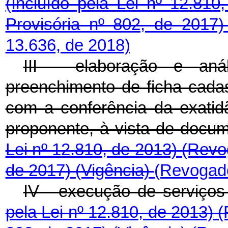
(Incluído pela Lei nº 12.81
Provisória nº 802, de 2017
13.636, de 2018)
III - elaboração e aná
preenchimento de ficha cadas
com a conferência da exatid
proponente, à vista de docu
Lei nº 12.810, de 2013)
(Revo
de 2017)
(Vigência)
(Revogado
IV - execução de serviços
pela Lei nº 12.810, de 2013)
(