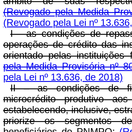
âmbito de suas respectiva
(Revogado pela Medida Prov
(Revogado pela Lei nº 13.636
I - as condições de repas
operações de crédito das ins
orientado pelas instituições
pela Medida Provisória nº 
pela Lei nº 13.636, de 2018)
II – as condições de fi
microcrédito produtivo aos
estabelecendo, inclusive, estr
priorize os segmentos d
beneficiários do PNMPO;
(R