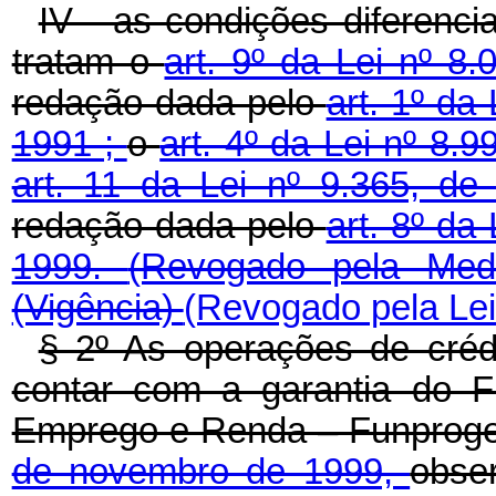
IV - as condições diferenc
tratam o
art. 9º da Lei nº 8
redação dada pelo
art. 1º da
1991 ;
o
art. 4º da Lei nº 8.
art. 11 da Lei nº 9.365, 
redação dada pelo
art. 8º da
1999.
(Revogado pela Medi
(Vigência)
(Revogado pela Lei
§ 2º As operações de cré
contar com a garantia do 
Emprego e Renda – Funproger,
de novembro de 1999,
obse