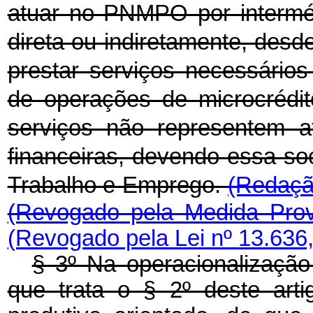
atuar no PNMPO por interméd
direta ou indiretamente, desd
prestar serviços necessári
de operações de microcrédit
serviços não representem ati
financeiras, devendo essa soc
Trabalho e Emprego.
(Redaçã
(Revogado pela Medida Prov
(Revogado pela Lei nº 13.636
§ 3º Na operacionalização 
que trata o § 2º deste artig