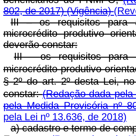
802, de 2017)
(Vigência)
(Rev
III – os requisitos para 
microcrédito produtivo ori
deverão constar:
III - os requisitos para 
microcrédito produtivo orient
§ 2º do art. 2º desta Lei, 
constar:
(Redação dada pela 
pela Medida Provisória nº 
pela Lei nº 13.636, de 2018)
a) cadastro e termo de comp