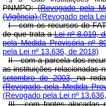
PNMPO:
(Revogado pela Me
(Vigência)
(Revogado pela Lei
I - com os recursos do FAT, 
de que trata a
Lei nº 8.019, 
pela Medida Provisória nº 
pela Lei nº 13.636, de 2018)
II - com a parcela dos recu
as instituições relacionadas 
setembro de 2003,
na reda
(Revogado pela Medida Prov
(Revogado pela Lei nº 13.636
III - com fontes alocadas 