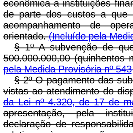
econômica a instituições fin
de parte dos custos a que e
acompanhamento de operaç
orientado.
(Incluído pela Medi
§ 1º A subvenção de qu
500.000.000,00 (quinhentos 
pela Medida Provisória nº 543
§ 2º O pagamento das sub
vistas ao atendimento do di
da Lei nº 4.320, de 17 de 
apresentação, pela institu
declaração de responsabilid