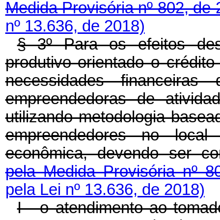
Medida Provisória nº 802, de
nº 13.636, de 2018)
§ 3º Para os efeitos dest
produtivo orientado o crédit
necessidades financeiras 
empreendedoras de atividad
utilizando metodologia basea
empreendedores no local
econômica, devendo ser co
pela Medida Provisória nº 
pela Lei nº 13.636, de 2018)
I - o atendimento ao tomado