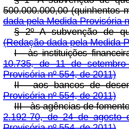
500.000.000,00 (quinhentos m
dada pela Medida Provisória n
§ 2º A subvenção de q
(Redação dada pela Medida Pr
I - às instituições finance
10.735, de 11 de setembr
Provisória nº 554, de 2011)
II - aos bancos de dese
Provisória nº 554, de 2011)
III - às agências de foment
2.192-70, de 24 de agosto
Provisória nº 554, de 2011)