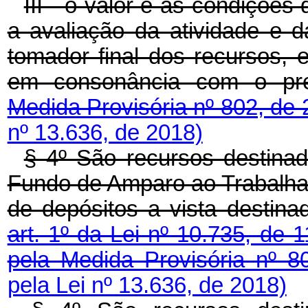
III - o valor e as condições
a avaliação da atividade e 
tomador final dos recursos, 
em consonância com o pre
Medida Provisória nº 802, de
nº 13.636, de 2018)
§ 4º São recursos destin
Fundo de Amparo ao Trabalhad
de depósitos a vista destina
art. 1º da Lei nº 10.735, de
pela Medida Provisória nº 
pela Lei nº 13.636, de 2018)