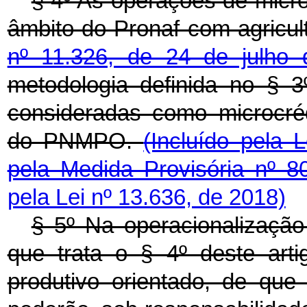
§ 4º As operações de microc
âmbito do Pronaf com agricul
nº 11.326, de 24 de julho
metodologia definida no § 3
consideradas como microcrédi
do PNMPO.
(Incluído pela 
pela Medida Provisória nº 
pela Lei nº 13.636, de 2018)
§ 5º Na operacionalização 
que trata o § 4º deste artig
produtivo orientado, de que 