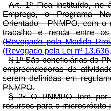
Art. 1º Fica instituído, no
Emprego, o Programa Naci
Orientado - PNMPO, com o ob
trabalho e renda entre os
(Revogado pela Medida Prov
(Revogado pela Lei nº 13.636
§ 1º São beneficiárias do P
empreendedoras de atividad
serem definidas em regulame
PNMPO.
§ 2º O PNMPO tem por fina
recursos para o microcrédito 