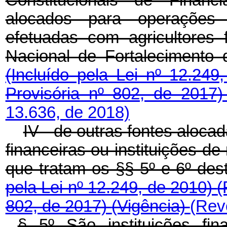
alocados para operações d
efetuadas com agricultores
Nacional de Fortalecimento 
(Incluído pela Lei nº 12.24
Provisória nº 802, de 2017
13.636, de 2018)
IV - de outras fontes aloca
financeiras ou instituições de
que tratam os §§ 5º e 6º des
pela Lei nº 12.249, de 2010)
(
802, de 2017)
(Vigência)
(Rev
§ 5º São instituições fin