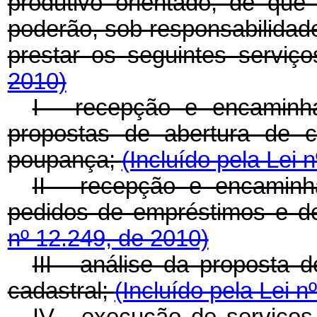
produtivo orientado, de que 
poderão, sob responsabilidade
prestar os seguintes serviç
2010)
I - recepção e encaminha
propostas de abertura de c
poupança;
(Incluído pela Lei 
II - recepção e encaminha
pedidos de empréstimos e d
nº 12.249, de 2010)
III - análise da proposta 
cadastral;
(Incluído pela Lei n
IV - execução de serviços