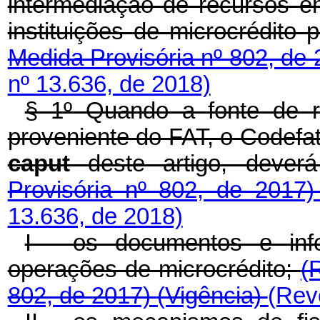
intermediação de recursos ent
instituições de microcrédito 
Medida Provisória nº 802, de
nº 13.636, de 2018)
§ 1º Quando a fonte de r
proveniente do FAT, o Codefat
caput
deste artigo, deverá
Provisória nº 802, de 2017
13.636, de 2018)
I - os documentos e inf
operações de microcrédito;
(
802, de 2017)
(Vigência)
(Rev