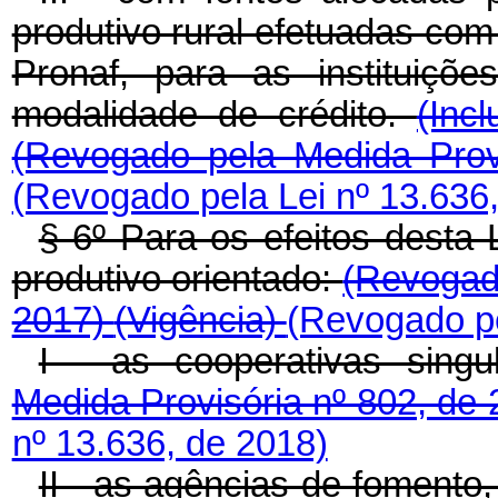
produtivo rural efetuadas com 
Pronaf, para as instituiçõ
modalidade de crédito.
(Inc
(Revogado pela Medida Prov
(Revogado pela Lei nº 13.636
§ 6º Para os efeitos desta L
produtivo orientado:
(Revogado
2017)
(Vigência)
(Revogado pe
I - as cooperativas singu
Medida Provisória nº 802, de
nº 13.636, de 2018)
II - as agências de fomento,