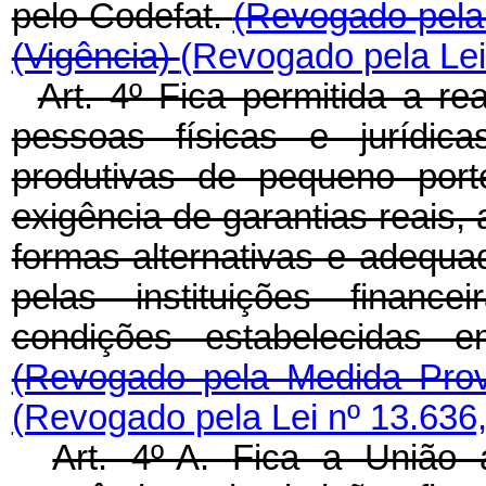
pelo Codefat.
(Revogado pela 
(Vigência)
(Revogado pela Lei
Art. 4º Fica permitida a r
pessoas físicas e jurídic
produtivas de pequeno po
exigência de garantias reais,
formas alternativas e adequa
pelas instituições financ
condições estabelecidas 
(Revogado pela Medida Prov
(Revogado pela Lei nº 13.636
Art. 4º-A.
Fica a União 