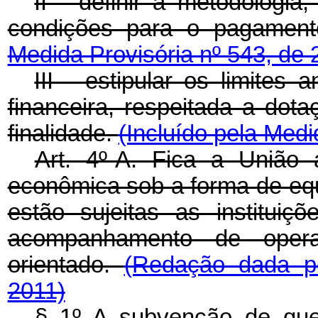
II - definir a metodologi
condições para o pagamen
Medida Provisória nº 543, de 
III - estipular os limites
financeira, respeitada a dot
finalidade.
(Incluído pela Medi
Art. 4º-A.
Fica a União 
econômica sob a forma de equ
estão sujeitas as instituiç
acompanhamento de operaç
orientado.
(Redação dada pe
2011)
§ 1º A subvenção de qu