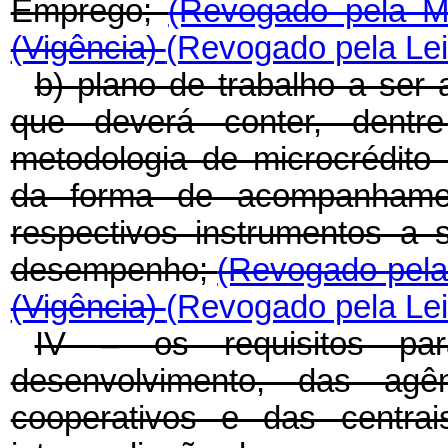
Emprego;
(Revogado pela Me
(Vigência)
(Revogado pela Lei
b) plano de trabalho a ser a
que deverá conter, dentre 
metodologia de microcrédito p
da forma de acompanhamen
respectivos instrumentos a 
desempenho;
(Revogado pela 
(Vigência)
(Revogado pela Lei
IV – os requisitos p
desenvolvimento, das ag
cooperativos e das centrai