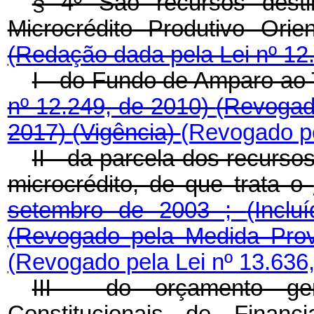
§ 4º São recursos dest
Microcrédito Produtivo Ori
(Redação dada pela Lei nº 12
I - do Fundo de Amparo ao 
nº 12.249, de 2010)
(Revogado
2017)
(Vigência)
(Revogado pe
II - da parcela dos recurso
microcrédito, de que trata o
setembro de 2003 ;
(Incl
(Revogado pela Medida Prov
(Revogado pela Lei nº 13.636
III - do orçamento g
Constitucionais de Finan