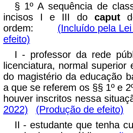
§ 1º A sequência de class
incisos I e III do
caput
de
ordem:
(Incluído pela Le
efeito)
I - professor da rede púb
licenciatura, normal superio
do magistério da educação b
a que se referem os §§ 1º e 2º 
houver inscritos nessa situ
2022)
(Produção de efeito)
II - estudante que tenha 