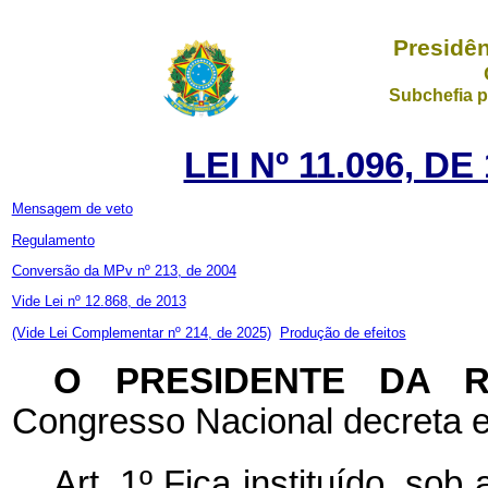
Presidên
Subchefia p
LEI Nº 11.096, D
Mensagem de veto
Regulamento
Conversão da MPv nº 213, de 2004
Vide Lei nº 12.868, de 2013
(Vide Lei Complementar nº 214, de 2025)
Produção de efeitos
O PRESIDENTE DA 
Congresso Nacional decreta e
Art. 1º Fica instituído, so