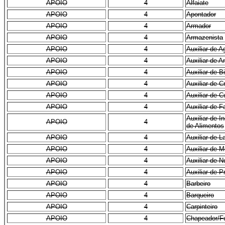
APOIO
4
Alfaiate
APOIO
4
Apontador
APOIO
4
Armador
APOIO
4
Armazenista
APOIO
4
Auxiliar de A
APOIO
4
Auxiliar de 
APOIO
4
Auxiliar de B
APOIO
4
Auxiliar de C
APOIO
4
Auxiliar de 
APOIO
4
Auxiliar de 
Auxiliar de I
APOIO
4
de Alimentos
APOIO
4
Auxiliar de L
APOIO
4
Auxiliar de M
APOIO
4
Auxiliar de N
APOIO
4
Auxiliar de 
APOIO
4
Barbeiro
APOIO
4
Barqueiro
APOIO
4
Carpinteiro
APOIO
4
Chapeador/Fun