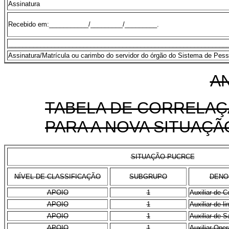
Assinatura
Recebido em:___________/_________/_________.
_____________________________________________________________
Assinatura/Matrícula ou carimbo do servidor do órgão do Sistema de Pess
AN
TABELA DE CORRELAÇ
PARA A NOVA SITUAÇÃ
SITUAÇÃO PUCRCE
NÍVEL DE CLASSIFICAÇÃO
SUBGRUPO
DENO
APOIO
1
Auxiliar de C
APOIO
1
Auxiliar de l
APOIO
1
Auxiliar de S
APOIO
1
Auxiliar Oper