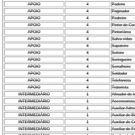
APOIO
4
Padeiro
APOIO
4
Paginador
APOIO
4
Pedreiro
APOIO
4
Pintor de Co
APOIO
4
Pintor/área
APOIO
4
Salva-vidas
APOIO
4
Sapateiro
APOIO
4
Seleiro
APOIO
4
Seringueiro
APOIO
4
Serralheiro
APOIO
4
Soldador
APOIO
4
Telefonista
APOIO
4
Tratorista
INTERMEDIÁRIO
1
Afinador de 
INTERMEDIÁRIO
1
Ascensorista
INTERMEDIÁRIO
1
Auxiliar Admi
INTERMEDIÁRIO
1
Auxiliar de B
INTERMEDIÁRIO
1
Auxiliar de C
INTERMEDIÁRIO
1
Auxiliar de F