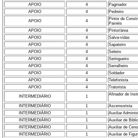
APOIO
4
Paginador
APOIO
4
Pedreiro
Pintor de Const
APOIO
4
Painéis
APOIO
4
Pintor/área
APOIO
4
Salva-vidas
APOIO
4
Sapateiro
APOIO
4
Seleiro
APOIO
4
Seringueiro
APOIO
4
Serralheiro
APOIO
4
Soldador
APOIO
4
Telefonista
APOIO
4
Tratorista
Afinador de Ins
INTERMEDIÁRIO
1
INTERMEDIÁRIO
1
Ascensorista
INTERMEDIÁRIO
1
Auxiliar Adminis
INTERMEDIÁRIO
1
Auxiliar de Bibli
INTERMEDIÁRIO
1
Auxiliar de Ceno
INTERMEDIÁRIO
1
Auxiliar de Figur