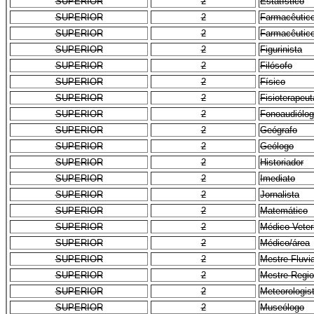
SUPERIOR
2
Estatístico
SUPERIOR
2
Farmacêutic
SUPERIOR
2
Farmacêutic
SUPERIOR
2
Figurinista
SUPERIOR
2
Filósofo
SUPERIOR
2
Físico
SUPERIOR
2
Fisioterapeut
SUPERIOR
2
Fonoaudiólo
SUPERIOR
2
Geógrafo
SUPERIOR
2
Geólogo
SUPERIOR
2
Historiador
SUPERIOR
2
Imediato
SUPERIOR
2
Jornalista
SUPERIOR
2
Matemático
SUPERIOR
2
Médico Veter
SUPERIOR
2
Médico/área
SUPERIOR
2
Mestre Fluvia
SUPERIOR
2
Mestre Regio
SUPERIOR
2
Meteorologis
SUPERIOR
2
Museólogo