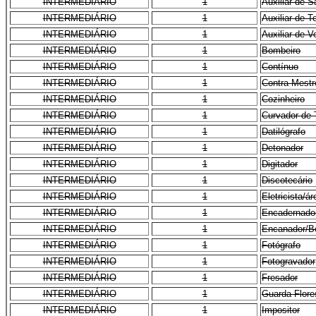
INTERMEDIÁRIO
1
Auxiliar de 
INTERMEDIÁRIO
1
Auxiliar de T
INTERMEDIÁRIO
1
Auxiliar de V
INTERMEDIÁRIO
1
Bombeiro
INTERMEDIÁRIO
1
Contínuo
INTERMEDIÁRIO
1
Contra-Mestr
INTERMEDIÁRIO
1
Cozinheiro
INTERMEDIÁRIO
1
Curvador de 
INTERMEDIÁRIO
1
Datilógrafo
INTERMEDIÁRIO
1
Detonador
INTERMEDIÁRIO
1
Digitador
INTERMEDIÁRIO
1
Discotecário
INTERMEDIÁRIO
1
Eletricista/ár
INTERMEDIÁRIO
1
Encadernado
INTERMEDIÁRIO
1
Encanador/B
INTERMEDIÁRIO
1
Fotógrafo
INTERMEDIÁRIO
1
Fotogravador
INTERMEDIÁRIO
1
Fresador
INTERMEDIÁRIO
1
Guarda Flore
INTERMEDIÁRIO
1
Impositor