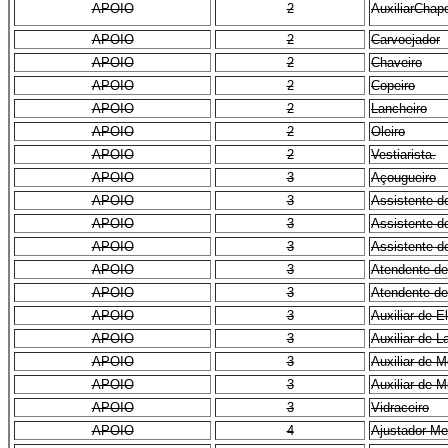
APOIO
2
AuxiliarChape
APOIO
2
Carvoejador
APOIO
2
Chaveiro
APOIO
2
Copeiro
APOIO
2
Lancheiro
APOIO
2
Oleiro
APOIO
2
Vestiarista.
APOIO
3
Açougueiro
APOIO
3
Assistente d
APOIO
3
Assistente 
APOIO
3
Assistente 
APOIO
3
Atendente de
APOIO
3
Atendente d
APOIO
3
Auxiliar de El
APOIO
3
Auxiliar de L
APOIO
3
Auxiliar de 
APOIO
3
Auxiliar de 
APOIO
3
Vidraceiro
APOIO
4
Ajustador Me