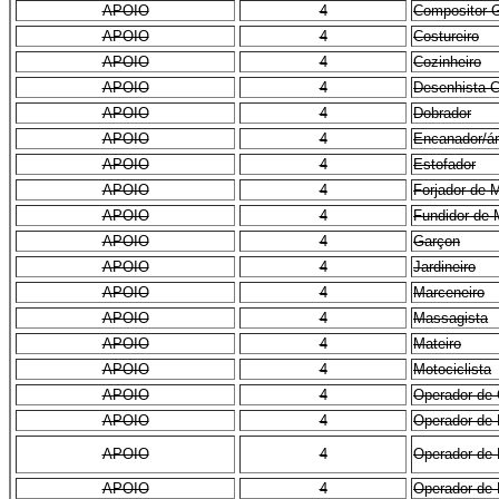
APOIO
4
Compositor G
APOIO
4
Costureiro
APOIO
4
Cozinheiro
APOIO
4
Desenhista C
APOIO
4
Dobrador
APOIO
4
Encanador/á
APOIO
4
Estofador
APOIO
4
Forjador de 
APOIO
4
Fundidor de 
APOIO
4
Garçon
APOIO
4
Jardineiro
APOIO
4
Marceneiro
APOIO
4
Massagista
APOIO
4
Mateiro
APOIO
4
Motociclista
APOIO
4
Operador de 
APOIO
4
Operador de 
APOIO
4
Operador de 
APOIO
4
Operador de