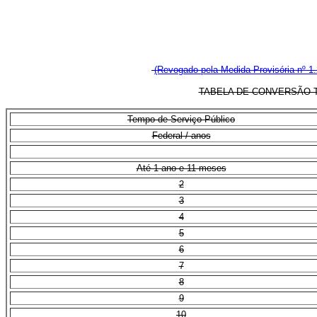
(Revogado pela Medida Provisória nº 1.
TABELA DE CONVERSÃO 
Tempo de Serviço Público
Federal / anos
Até 1 ano e 11 meses
2
3
4
5
6
7
8
9
10