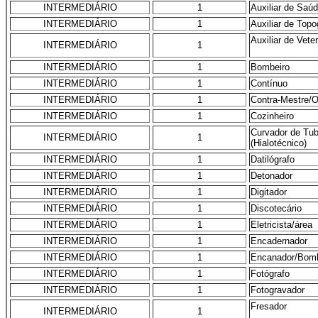
INTERMEDIÁRIO
1
Auxiliar de Saú
INTERMEDIÁRIO
1
Auxiliar de Topo
Auxiliar de Vete
INTERMEDIÁRIO
1
INTERMEDIÁRIO
1
Bombeiro
INTERMEDIÁRIO
1
Contínuo
INTERMEDIÁRIO
1
Contra-Mestre/O
INTERMEDIÁRIO
1
Cozinheiro
Curvador de Tub
INTERMEDIÁRIO
1
(Hialotécnico)
INTERMEDIÁRIO
1
Datilógrafo
INTERMEDIÁRIO
1
Detonador
INTERMEDIÁRIO
1
Digitador
INTERMEDIÁRIO
1
Discotecário
INTERMEDIÁRIO
1
Eletricista/área
INTERMEDIÁRIO
1
Encadernador
INTERMEDIÁRIO
1
Encanador/Bomb
INTERMEDIÁRIO
1
Fotógrafo
INTERMEDIÁRIO
1
Fotogravador
Fresador
INTERMEDIÁRIO
1