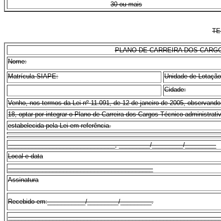
30 ou mais
TE
PLANO DE CARREIRA DOS CARG
Nome:
Matrícula SIAPE:
Unidade de Lotação
Cidade:
Venho, nos termos da Lei nº 11.091, de 12 de janeiro de 2005, observando
18, optar por integrar o Plano de Carreira dos Cargos Técnico-administra
estabelecida pela Lei em referência.
_______________________________, _________/_________/_________
Local e data
__________________________________________
Assinatura
Recebido em:___________/_________/_________.
_____________________________________________________________