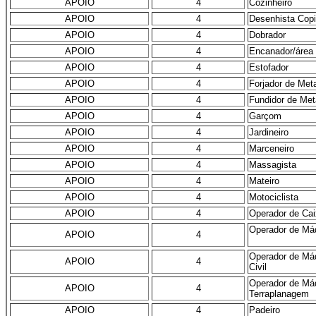
APOIO
4
Cozinheiro
APOIO
4
Desenhista Copi
APOIO
4
Dobrador
APOIO
4
Encanador/área
APOIO
4
Estofador
APOIO
4
Forjador de Met
APOIO
4
Fundidor de Met
APOIO
4
Garçom
APOIO
4
Jardineiro
APOIO
4
Marceneiro
APOIO
4
Massagista
APOIO
4
Mateiro
APOIO
4
Motociclista
APOIO
4
Operador de Ca
Operador de Máq
APOIO
4
Operador de Má
APOIO
4
Civil
Operador de Má
APOIO
4
Terraplanagem
APOIO
4
Padeiro