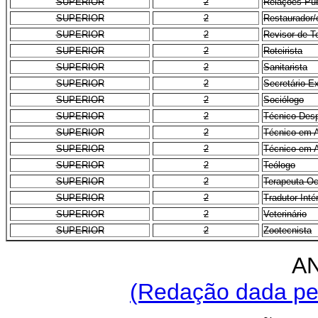
SUPERIOR
2
Relações Púb
SUPERIOR
2
Restaurador/
SUPERIOR
2
Revisor de T
SUPERIOR
2
Roteirista
SUPERIOR
2
Sanitarista
SUPERIOR
2
Secretário E
SUPERIOR
2
Sociólogo
SUPERIOR
2
Técnico Desp
SUPERIOR
2
Técnico em A
SUPERIOR
2
Técnico em 
SUPERIOR
2
Teólogo
SUPERIOR
2
Terapeuta Oc
SUPERIOR
2
Tradutor Inté
SUPERIOR
2
Veterinário
SUPERIOR
2
Zootecnista
AN
(Redação dada pel