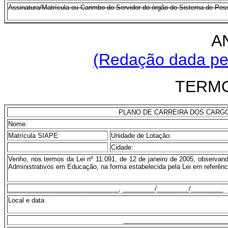
Assinatura/Matrícula ou Carimbo do Servidor do órgão do Sistema de Pes
A
(Redação dada pel
TERM
PLANO DE CARREIRA DOS CARG
Nome:
Matrícula SIAPE:
Unidade de Lotação:
Cidade:
Venho, nos termos da Lei nº 11.091, de 12 de janeiro de 2005, observando
Administrativos em Educação, na forma estabelecida pela Lei em referênc
_______________________________, _________/_________/_________
Local e data
_____________________________