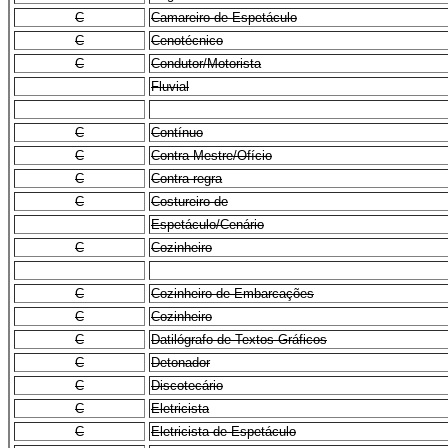
C
Camareiro de Espetáculo
C
Cenotécnico
C
Condutor/Motorista
Fluvial
C
Contínuo
C
Contra-Mestre/Ofício
C
Contra-regra
C
Costureiro de
Espetáculo/Cenário
C
Cozinheiro
C
Cozinheiro de Embarcações
C
Cozinheiro
C
Datilógrafo de Textos Gráficos
C
Detonador
C
Discotecário
C
Eletricista
C
Eletricista de Espetáculo