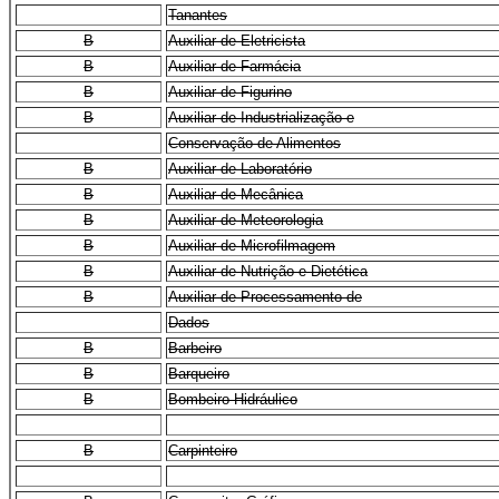
Tanantes
B
Auxiliar de Eletricista
B
Auxiliar de Farmácia
B
Auxiliar de Figurino
B
Auxiliar de Industrialização e
Conservação de Alimentos
B
Auxiliar de Laboratório
B
Auxiliar de Mecânica
B
Auxiliar de Meteorologia
B
Auxiliar de Microfilmagem
B
Auxiliar de Nutrição e Dietética
B
Auxiliar de Processamento de
Dados
B
Barbeiro
B
Barqueiro
B
Bombeiro Hidráulico
B
Carpinteiro