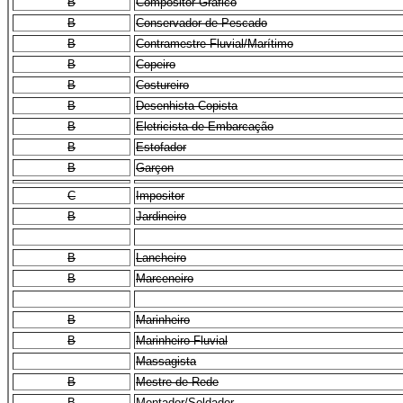
B
Compositor Gráfico
B
Conservador de Pescado
B
Contramestre Fluvial/Marítimo
B
Copeiro
B
Costureiro
B
Desenhista Copista
B
Eletricista de Embarcação
B
Estofador
B
Garçon
C
Impositor
B
Jardineiro
B
Lancheiro
B
Marceneiro
B
Marinheiro
B
Marinheiro Fluvial
Massagista
B
Mestre de Rede
B
Montador/Soldador