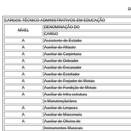
D
CARGOS TÉCNICO-ADMINISTRATIVOS EM EDUCAÇÃO
DENOMINAÇÃO DO
NÍVEL
CARGO
A
Assistente de Estúdio
A
Auxiliar de Alfaiate
A
Auxiliar de Carpintaria
A
Auxiliar de Dobrador
A
Auxiliar de Encanador
A
Auxiliar de Estofador
A
Auxiliar de Forjador de Metais
A
Auxiliar de Fundição de Metais
A
Auxiliar de Infra-estrutura
e Manutenção/área
A
Auxiliar de Limpeza
A
Auxiliar de Marcenaria
A
Auxiliar de Oficina de
Instrumentos Musicais