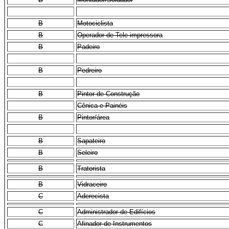
B
Motociclista
B
Operador de Tele-impressora
B
Padeiro
B
Pedreiro
B
Pintor de Construção
Cênica e Painéis
B
Pintor/área
B
Sapateiro
B
Seleiro
B
Tratorista
B
Vidraceiro
C
Aderecista
C
Administrador de Edifícios
C
Afinador de Instrumentos