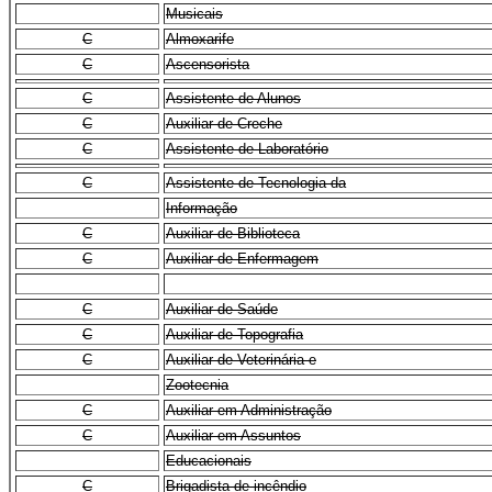
Musicais
C
Almoxarife
C
Ascensorista
C
Assistente de Alunos
C
Auxiliar de Creche
C
Assistente de Laboratório
C
Assistente de Tecnologia da
Informação
C
Auxiliar de Biblioteca
C
Auxiliar de Enfermagem
C
Auxiliar de Saúde
C
Auxiliar de Topografia
C
Auxiliar de Veterinária e
Zootecnia
C
Auxiliar em Administração
C
Auxiliar em Assuntos
Educacionais
C
Brigadista de incêndio