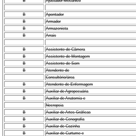
B
Ajustador Mecânico
B
Apontador
B
Armador
B
Armazenista
B
Arrais
B
Assistente de Câmera
B
Assistente de Montagem
B
Assistente de Som
B
Atendente de
Consultório/área
B
Atendente de Enfermagem
B
Auxiliar de Agropecuária
B
Auxiliar de Anatomia e
Necropsia
B
Auxiliar de Artes Gráficas
B
Auxiliar de Cenografia
B
Auxiliar de Cozinha
B
Auxiliar de Curtume e