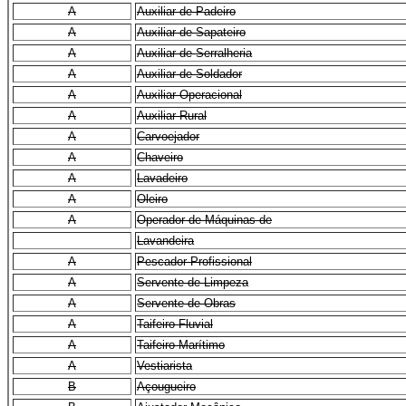
A
Auxiliar de Padeiro
A
Auxiliar de Sapateiro
A
Auxiliar de Serralheria
A
Auxiliar de Soldador
A
Auxiliar Operacional
A
Auxiliar Rural
A
Carvoejador
A
Chaveiro
A
Lavadeiro
A
Oleiro
A
Operador de Máquinas de
Lavandeira
A
Pescador Profissional
A
Servente de Limpeza
A
Servente de Obras
A
Taifeiro Fluvial
A
Taifeiro Marítimo
A
Vestiarista
B
Açougueiro