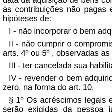
data da aquisição de bens co
às contribuições não pagas
hipóteses de:
I - não incorporar o bem adqu
II - não cumprir o comprom
arts. 4º ou 5º , observadas as 
III - ter cancelada sua habili
IV - revender o bem adquiri
zero, na forma do art. 10.
§ 1º Os acréscimos legais 
serão exigidas da pessoa j