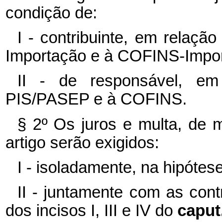
condição de:
I - contribuinte, em relaç
Importação e à COFINS-Impor
II - de responsável, em
PIS/PASEP e à COFINS.
§ 2º Os juros e multa, de m
artigo serão exigidos:
I - isoladamente, na hipótese
II - juntamente com as con
dos incisos I, III e IV do
caput