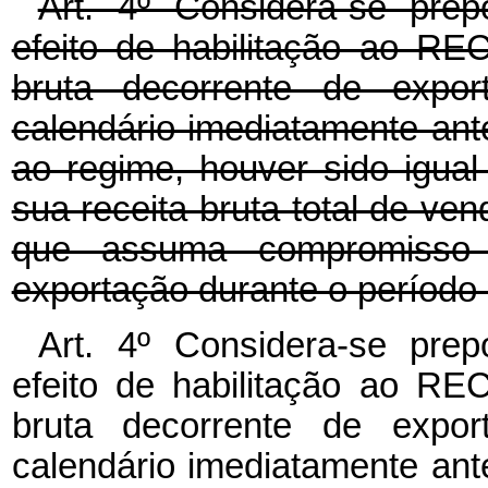
Art. 4º Considera-se prep
efeito de habilitação ao REC
bruta decorrente de expor
calendário imediatamente ant
ao regime, houver sido igual
sua receita bruta total de ve
que assuma compromisso 
exportação durante o período 
Art. 4º Considera-se prep
efeito de habilitação ao REC
bruta decorrente de expor
calendário imediatamente ant