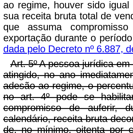
ao regime, houver sido igual
sua receita bruta total de ve
que assuma compromisso 
exportação durante o período
dada pelo Decreto nº 6.887, 
Art. 5º A pessoa jurídica em
atingido, no ano imediatame
adesão ao regime, o percentu
no art. 4º pode se habil
compromisso de auferir, d
calendário, receita bruta deco
de, no mínimo, oitenta por c