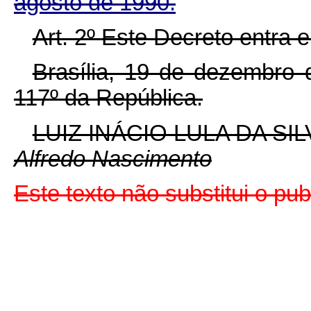
agosto de 1990.
Art. 2º
Este Decreto entra e
Brasília, 19 de dezembro
117º
da República.
LUIZ INÁCIO LULA DA SIL
Alfredo Nascimento
Este texto não substitui o p