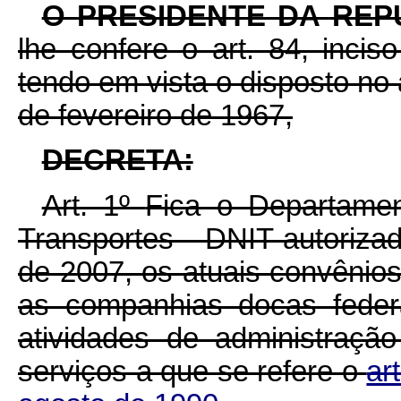
O
PRESIDENTE DA REP
lhe confere o art. 84, inciso
tendo em vista o disposto no 
de fevereiro de 1967,
DECRETA:
Art. 1º
Fica o Departamen
Transportes - DNIT autoriza
de 2007, os atuais convênio
as companhias docas feder
atividades de administração
serviços a que se refere o
ar