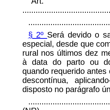
"Ar
.......................................
.....................................
§ 2º
Será devido o sa
especial, desde que com
rural nos últimos dez m
à data do parto ou do
quando requerido antes
descontínua, aplicand
disposto no parágrafo úni
....................................