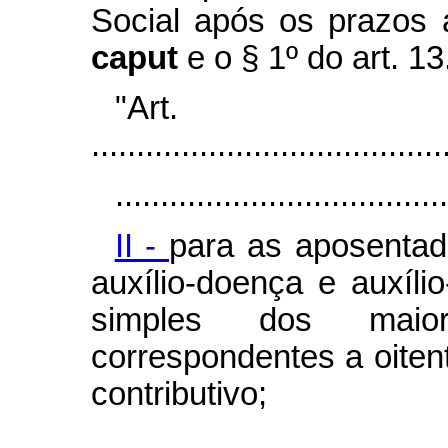
Social após os prazos a
caput
e o § 1º
do art. 13
"Ar
.......................................
.....................................
II -
para as aposentado
auxílio-doença e auxíli
simples dos maiores
correspondentes a oiten
contributivo;
.....................................