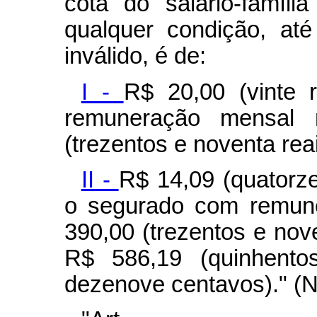
cota do salário-famíli
qualquer condição, at
inválido, é de:
I -
R$ 20,00 (vinte 
remuneração mensal 
(trezentos e noventa reai
II -
R$ 14,09 (quatorze
o segurado com remune
390,00 (trezentos e noven
R$ 586,19 (quinhento
dezenove centavos)." (