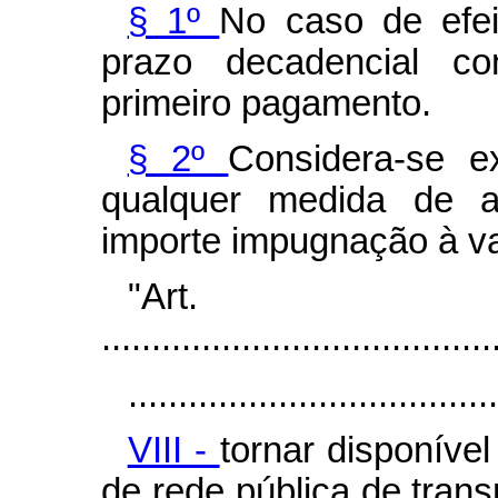
§ 1º
No caso de efei
prazo decadencial co
primeiro pagamento.
§ 2º
Considera-se ex
qualquer medida de au
importe impugnação à va
"Art
.......................................
.....................................
VIII -
tornar disponível
de rede pública de tran