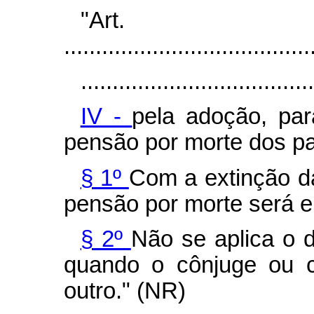
"Art
.......................................
.....................................
IV -
pela adoção, par
pensão por morte dos pai
§ 1º
Com a extinção da
pensão por morte será e
§ 2º
Não se aplica o 
quando o cônjuge ou c
outro." (NR)