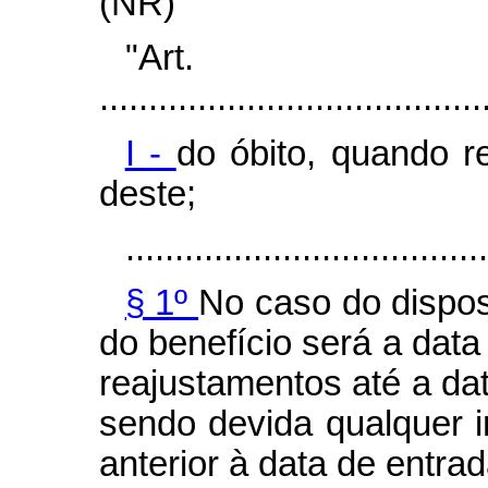
(NR)
"Art
.......................................
I -
do óbito, quando re
deste;
.....................................
§ 1º
No caso do dispost
do benefício será a data
reajustamentos até a da
sendo devida qualquer i
anterior à data de entra