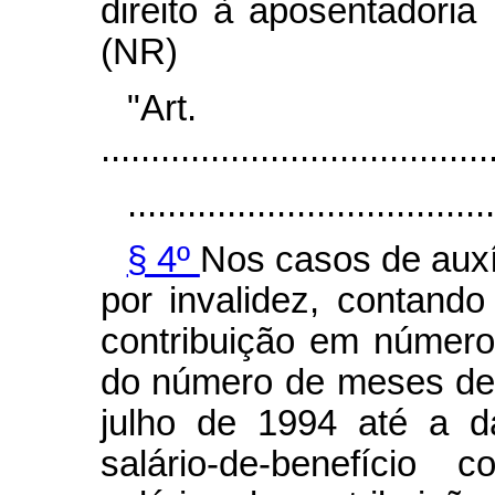
direito à aposentadori
(NR)
"Art.
.......................................
.....................................
§ 4º
Nos casos de auxí
por invalidez, contand
contribuição em número 
do número de meses de
julho de 1994 até a da
salário-de-benefício