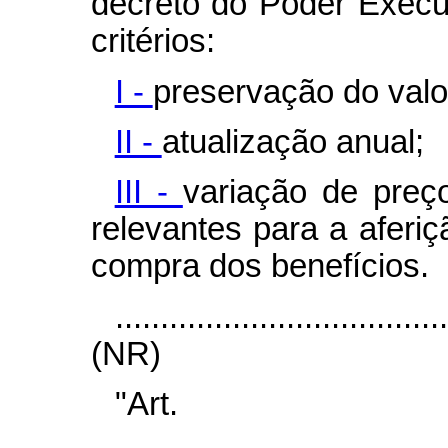
decreto do Poder Execu
critérios:
I -
preservação do valor
II -
atualização anual;
III -
variação de preç
relevantes para a aferi
compra dos benefícios.
....................................
(NR)
"Ar
.......................................