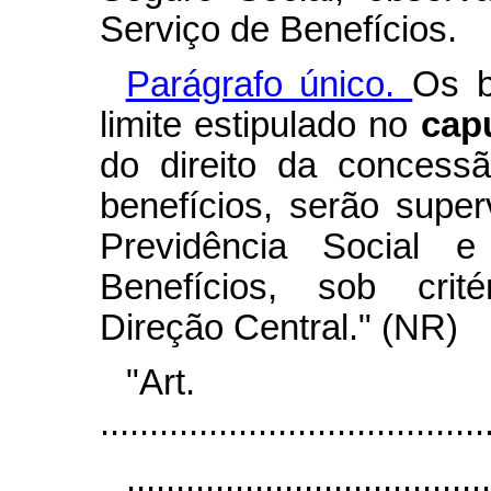
Serviço de Benefícios.
Parágrafo único.
Os b
limite estipulado no
cap
do direito da concess
benefícios, serão supe
Previdência Social 
Benefícios, sob crité
Direção Central." (NR)
"Art
.......................................
.....................................