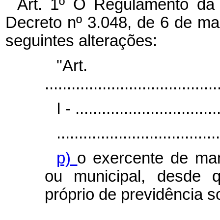
Art. 1º O Regulamento da 
Decreto nº 3.048, de 6 de ma
seguintes alterações:
"Ar
.......................................
I - ................................
.....................................
p)
o exercente de mand
ou municipal, desde 
próprio de previdência so
....................................