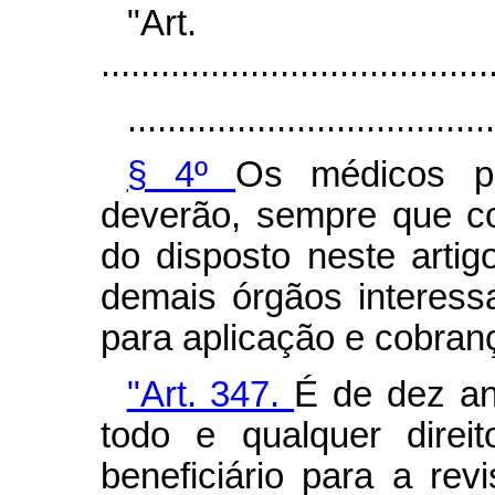
"Art
.......................................
.....................................
§ 4º
Os médicos pe
deverão, sempre que c
do disposto neste arti
demais órgãos interessa
para aplicação e cobran
"Art. 347.
É de dez an
todo e qualquer dire
beneficiário para a re