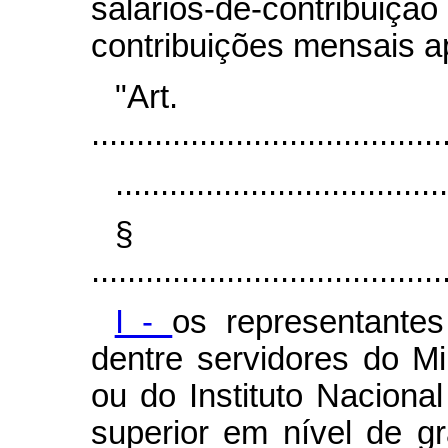
salários-de-contribui
contribuições mensais a
"Art
.......................................
.....................................
§
.......................................
I -
os representante
dentre servidores do Mi
ou do Instituto Naciona
superior em nível de gr