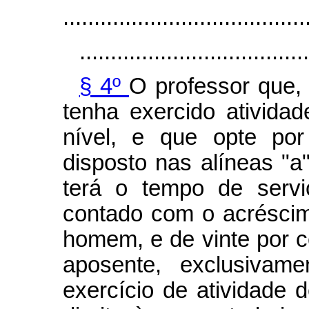
.......................................
.....................................
§ 4º
O professor que,
tenha exercido ativida
nível, e que opte po
disposto nas alíneas "a"
terá o tempo de servi
contado com o acréscim
homem, e de vinte por c
aposente, exclusivam
exercício de atividade 