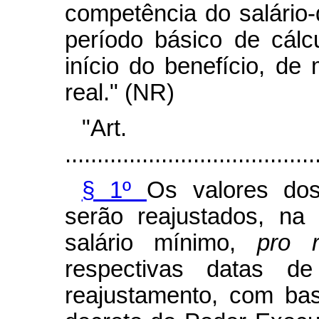
competência do salário
período básico de cálc
início do benefício, de
real." (NR)
"Ar
.......................................
§ 1º
Os valores do
serão reajustados, na
salário mínimo,
pro 
respectivas datas d
reajustamento, com ba