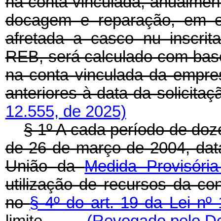
na conta vinculada, anualmen
docagem e reparação, em es
afretada a casco nu inscrita
REB, será calculado com base
na conta vinculada da empr
anteriores à data da solicitaç
12.555, de 2025)
§ 1º A cada período de doz
de 26 de março de 2004, data
União da
Medida Provisóri
utilização de recursos da con
no
§ 4º do art. 19 da Lei nº