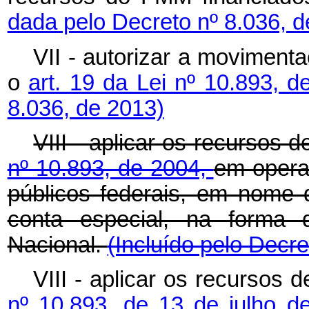
dada pelo Decreto nº 8.036, d
VII - autorizar a moviment
o
art. 19 da Lei nº 10.893, 
8.036, de 2013)
VIII - aplicar os recursos d
nº 10.893, de 2004,
em opera
públicos federais, em nome d
conta especial, na forma d
Nacional.
(Incluído pelo Decre
VIII - aplicar os recursos 
nº 10.893, de 13 de julho d