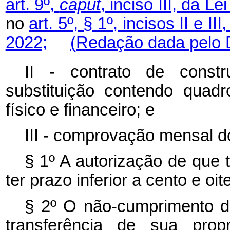
art. 9º,
caput
, inciso III, da L
no
art. 5º, § 1º, incisos II e I
2022;
(Redação dada pelo D
II - contrato de const
substituição contendo quad
físico e financeiro; e
III - comprovação mensal 
§ 1º
A autorização de que t
ter prazo inferior a cento e oit
§ 2º
O não-cumprimento do
transferência de sua prop