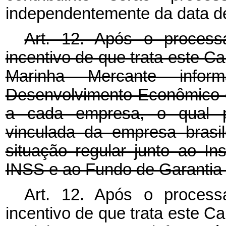
independentemente da data d
Art. 12. Após o process
incentivo de que trata este C
Marinha Mercante info
Desenvolvimento Econômico 
a cada empresa, o qual pr
vinculada da empresa brasi
situação regular junto ao In
INSS e ao Fundo de Garantia
Art. 12. Após o process
incentivo de que trata este C