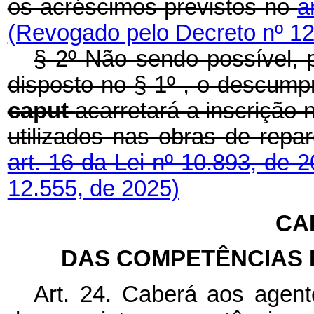
os acréscimos previstos no
a
(Revogado pelo Decreto nº 12
§ 2º Não sendo possível, p
disposto no § 1º , o descump
caput
acarretará a inscrição 
utilizados nas obras de repa
art. 16 da Lei nº 10.893, de 2
12.555, de 2025)
CAP
DAS COMPETÊNCIAS 
Art. 24. Caberá aos agent