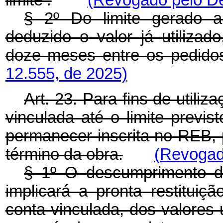
limite
.
(Revogado pelo De
§ 2º Do limite gerado a
deduzido o valor já utiliza
doze meses entre os pedido
12.555, de 2025)
Art. 23. Para fins de utili
vinculada até o limite previ
permanecer inscrita no REB, 
término da obra.
(Revogad
§ 1º O descumprimento d
implicará a pronta restitui
conta vinculada, dos valores 