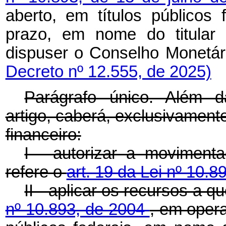
aberto, em títulos públicos
prazo, em nome do titular 
dispuser o Conselho Monet
Decreto nº 12.555, de 2025)
Parágrafo único. Além d
artigo, caberá, exclusivamen
financeiro:
I - autorizar a moviment
refere o
art. 19 da Lei nº 10.
II - aplicar os recursos a q
nº 10.893, de 2004
, em oper