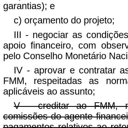
garantias); e
c) orçamento do projeto;
III - negociar as condiçõ
apoio financeiro, com obser
pelo Conselho Monetário Naci
IV - aprovar e contratar a
FMM, respeitadas as norma
aplicáveis ao assunto;
V - creditar ao FMM, n
comissões do agente financei
pagamentos relativos ao reto