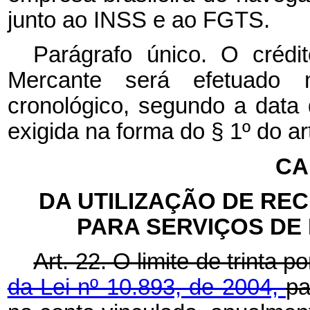
junto ao INSS e ao FGTS.
Parágrafo único. O crédit
Mercante será efetuado 
cronológico, segundo a data
exigida na forma do § 1º do art
CA
DA UTILIZAÇÃO DE RE
PARA SERVIÇOS DE
Art. 22. O limite de trinta 
da Lei nº 10.893, de 2004,
pa