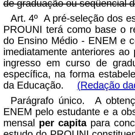
de graduação ou seqüencial d
Art. 4º A pré-seleção dos e
PROUNI terá como base o re
do Ensino Médio - ENEM e co
imediatamente anteriores ao
ingresso em curso de grad
específica, na forma estabel
da Educação.
(Redação dad
Parágrafo único. A obten
ENEM pelo estudante e a obse
mensal
per capita
para conc
estudo do PROUNI constituem 