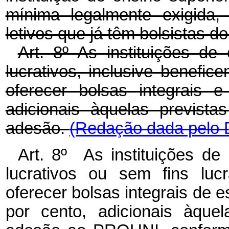
mínima legalmente exigida,
letivos que já têm bolsistas 
Art. 8º As instituições de
lucrativos, inclusive benefic
oferecer bolsas integrais 
adicionais àquelas previst
adesão.
(Redação dada pelo D
Art. 8º As instituições de
lucrativos ou sem fins luc
oferecer bolsas integrais de e
por cento, adicionais àque