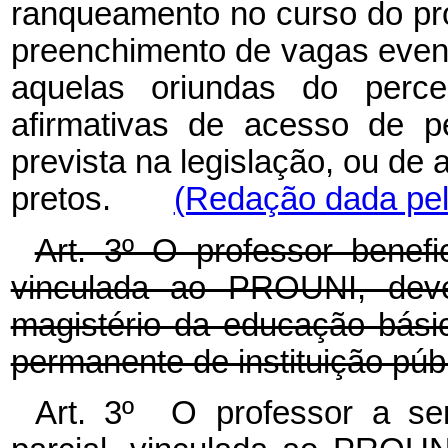
ranqueamento no curso do pr
preenchimento de vagas even
aquelas oriundas do percen
afirmativas de acesso de p
prevista na legislação, ou de
pretos
.
(Redação dada pel
Art. 3º O professor benefic
vinculada ao PROUNI, dever
magistério da educação bási
permanente de instituição públ
Art. 3º O professor a ser 