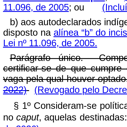
11.096, de 2005
; ou
(Inclu
b) aos autodeclarados indíg
disposto na
alínea “b” do incis
Lei nº 11.096, de 2005.
Parágrafo único. Compe
certificar-se de que cumpre 
vaga pela qual houver opt
2022)
(Revogado pelo Decret
§ 1º Consideram-se política
no
caput
, aquelas destinadas