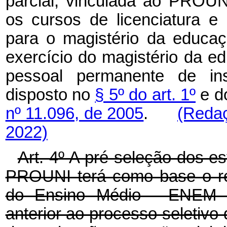
parcial, vinculada ao PROUN
os cursos de licenciatura e
para o magistério da educaç
exercício do magistério da e
pessoal permanente de ins
disposto no
§ 5º do art. 1º
e d
nº 11.096, de 2005
.
(Redaç
2022)
Art. 4º A pré-seleção dos e
PROUNI terá como base o re
do Ensino Médio - ENEM re
anterior ao processo seletiv