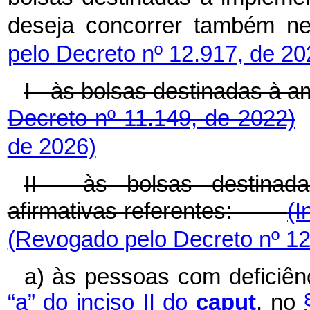
deseja concorrer também 
pelo Decreto nº 12.917, de 20
I - às bolsas destinadas 
Decreto nº 11.149, de 2022)
de 2026)
II - às bolsas destinad
afirmativas referentes:
(I
(Revogado pelo Decreto nº 12
a) às pessoas com deficiên
“a” do inciso II do
caput
, no