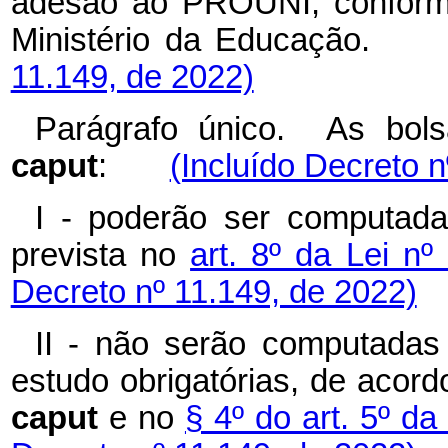
adesão ao PROUNI, conforme
Ministério da Educaç
11.149, de 2022)
Parágrafo único. As bol
caput
:
(Incluído Decreto n
I - poderão ser computada
prevista no
art. 8º da Lei nº
Decreto nº 11.149, de 2022)
II - não serão computadas 
estudo obrigatórias, de acor
caput
e no
§ 4º do art. 5º da