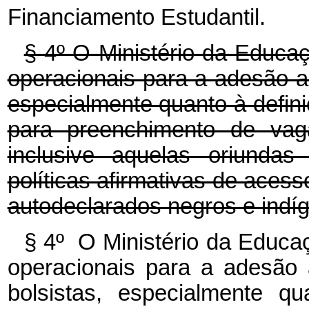
Financiamento Estudantil.
§ 4º O Ministério da Educa
operacionais para a adesão 
especialmente quanto à defin
para preenchimento de vag
inclusive aquelas oriundas
políticas afirmativas de acess
autodeclarados negros e indí
§ 4º O Ministério da Educa
operacionais para a adesão
bolsistas, especialmente qu