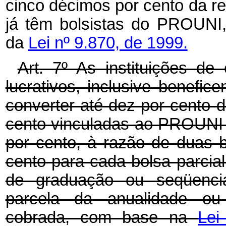
cinco décimos por cento da re
já têm bolsistas do PROUNI,
da
Lei nº 9.870, de 1999.
Art. 7º As instituições de
lucrativos, inclusive benefic
converter até dez por cento d
cento vinculadas ao PROUNI e
por cento, à razão de duas b
cento para cada bolsa parcia
de graduação ou seqüencia
parcela da anualidade ou 
cobrada, com base na
Lei