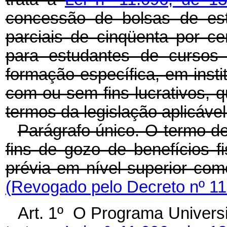
concessão de bolsas de est
parciais de cinqüenta por ce
para estudantes de cursos
formação específica, em insti
com ou sem fins lucrativos,
termos da legislação aplicável
Parágrafo único. O termo d
fins de gozo de benefícios f
prévia em nível superior como
(Revogado pelo Decreto nº 11
Art. 1º O Programa Univers