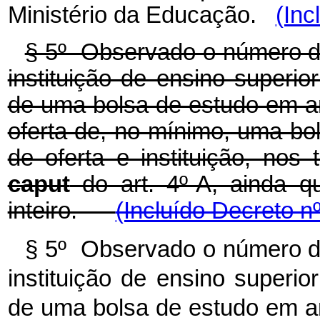
Ministério da Educação.
(Inc
§ 5º Observado o número de
instituição de ensino superi
de uma bolsa de estudo em am
oferta de, no mínimo, uma bol
de oferta e instituição, nos
caput
do art. 4º-A, ainda qu
inteiro.
(Incluído Decreto n
§ 5º Observado o número de
instituição de ensino superi
de uma bolsa de estudo em am