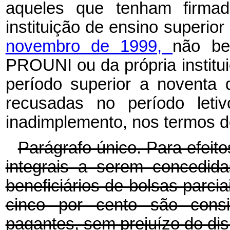
aqueles que tenham firmad
instituição de ensino superi
novembro de 1999,
não ben
PROUNI ou da própria institui
período superior a noventa 
recusadas no período leti
inadimplemento, nos termos do
Parágrafo único. Para efei
integrais a serem concedida
beneficiários de bolsas parcia
cinco por cento são consi
pagantes, sem prejuízo do dis