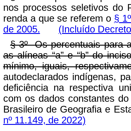
nos processos seletivos do 
renda a que se referem o
§ 1
de 2005.
(Incluído Decreto
§ 3º Os percentuais para a
as alíneas “a” e “b” do incis
mínimo, iguais, respectivam
autodeclarados indígenas, p
deficiência
na respectiva uni
com os dados constantes do 
Brasileiro de Geografia e E
nº 11.149, de 2022)