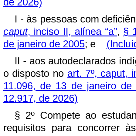
de 2026)
I - às pessoas com deficiê
caput
, inciso II, alínea “a”
,
§ 
de janeiro de 2005
; e
(Inclu
II - aos autodeclarados in
o disposto no
art. 7º, caput, i
11.096, de 13 de janeiro de
12.917, de 2026)
§ 2º Compete ao estudant
requisitos para concorrer 