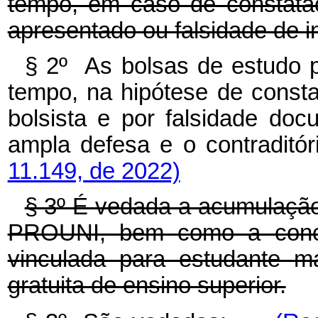
tempo, em caso de constata
apresentado ou falsidade de i
§ 2º As bolsas de estudo p
tempo, na hipótese de consta
bolsista e por falsidade doc
ampla defesa e o contraditór
11.149, de 2022)
§ 3º É vedada a acumulação
PROUNI, bem como a conce
vinculada para estudante ma
gratuita de ensino superior.