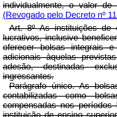
individualmente, o valor d
(Revogado pelo Decreto nº 11
Art. 8º As instituições de
lucrativos, inclusive benefic
oferecer bolsas integrais 
adicionais àquelas previst
adesão, destinadas excl
ingressantes.
Parágrafo único. As bols
contabilizadas como bo
compensadas nos períodos le
instituição de ensino superi