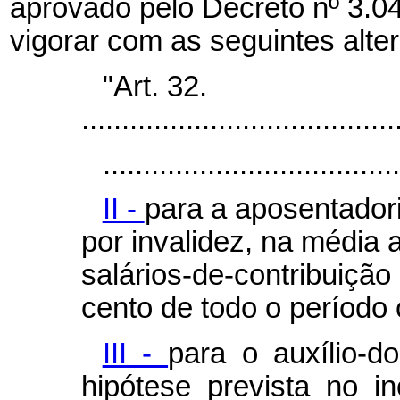
aprovado pelo
Decreto nº 3.0
vigorar com as seguintes alte
"Art. 32.
.......................................
.....................................
II -
para a aposentadori
por invalidez, na média 
salários-de-contribuição
cento de todo o período c
III -
para o auxílio-d
hipótese prevista no in