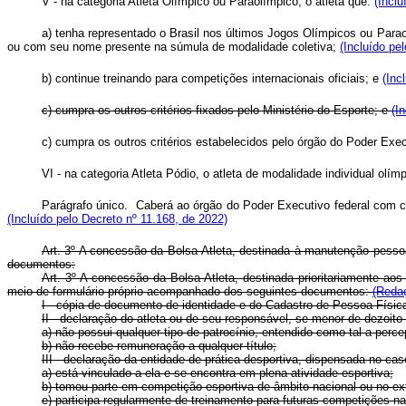
V - na categoria Atleta Olímpico ou Paraolímpico, o atleta que:
(Inclu
a) tenha representado o Brasil nos últimos Jogos Olímpicos ou Parao
ou com seu nome presente na súmula de modalidade coletiva;
(Incluído pe
b) continue treinando para competições internacionais oficiais; e
(Inc
c) cumpra os outros critérios fixados pelo Ministério do Esporte; e
(I
c) cumpra os outros critérios estabelecidos pelo órgão do Poder 
VI - na categoria Atleta Pódio, o atleta de modalidade individual ol
Parágrafo único. Caberá ao órgão do Poder Executivo federal com com
(Incluído pelo Decreto nº 11.168, de 2022)
Art. 3º A concessão da Bolsa-Atleta, destinada à manutenção pessoal
documentos:
Art. 3º A concessão da Bolsa-Atleta, destinada prioritariamente aos
meio de formulário próprio acompanhado dos seguintes documentos:
(Redaç
I - cópia de documento de identidade e do Cadastro de Pessoa Físic
II - declaração do atleta ou de seu responsável, se menor de dezoito
a) não possui qualquer tipo de patrocínio, entendido como tal a perc
b) não recebe remuneração a qualquer título;
III - declaração da entidade de prática desportiva, dispensada no cas
a) está vinculado a ela e se encontra em plena atividade esportiva;
b) tomou parte em competição esportiva de âmbito nacional ou no ext
e) participa regularmente de treinamento para futuras competições na