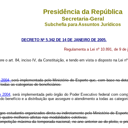
Presidência da República
Secretaria-Geral
Subchefia para Assuntos Jurídicos
DECRETO Nº 5.342 DE 14 DE JANEIRO DE 2005.
Regulamenta a Lei nº 10.891, de 9 de j
re o art. 84, inciso IV, da Constituição, e tendo em vista o disposto na Lei n
e 2004,
será implementada pelo Ministério do Esporte que, com base na dota
todas as categorias de beneficiários.
de 2004
, será implementada pelo órgão do Poder Executivo federal com com
 do benefício e a distribuição que assegure o atendimento a todas as categ
jogos estudantis organizados direta ou indiretamente pelo Ministério do Esporte
 e quatro melhores atletas nas modalidades coletivas;
 competição máxima da temporada nacional, no ano anterior ao do pleito, o pr