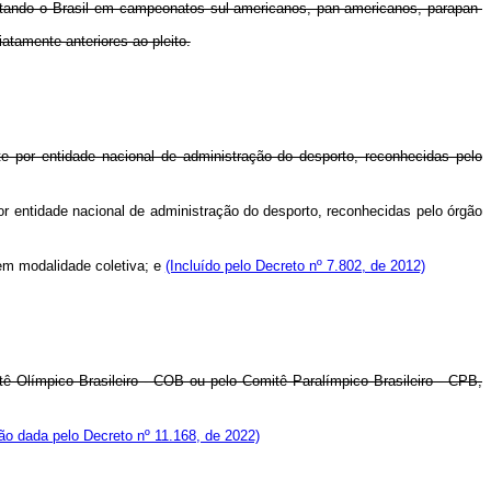
esentando o Brasil em campeonatos sul-americanos, pan-americanos, parapan-
iatamente anteriores ao pleito.
te por entidade nacional de administração do desporto, reconhecidas pelo
por entidade nacional de administração do desporto, reconhecidas pelo órgão
 em modalidade coletiva; e
(Incluído pelo Decreto nº 7.802, de 2012)
mitê Olímpico Brasileiro - COB ou pelo Comitê Paralímpico Brasileiro - CPB,
o dada pelo Decreto nº 11.168, de 2022)