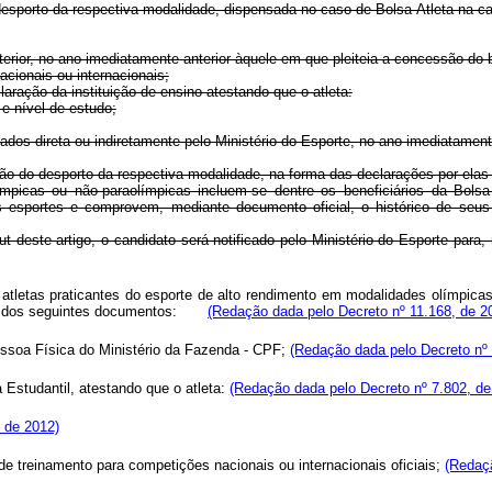
desporto da respectiva modalidade, dispensada no caso de Bolsa-Atleta na cat
erior, no ano imediatamente anterior àquele em que pleiteia a concessão do b
acionais ou internacionais;
laração da instituição de ensino atestando que o atleta:
e nível de estudo;
izados direta ou indiretamente pelo Ministério do Esporte, no ano imediatamen
ção do desporto da respectiva modalidade, na forma das declarações por elas
picas ou não-paraolímpicas incluem-se dentre os beneficiários da Bolsa-
s esportes e comprovem, mediante documento oficial, o histórico de seus r
t deste artigo, o candidato será notificado pelo Ministério do Esporte par
 atletas praticantes do esporte de alto rendimento em modalidades olímpicas
ado dos seguintes documentos:
(Redação dada pelo Decreto nº 11.168, de 2
essoa Física do Ministério da Fazenda - CPF;
(Redação dada pelo Decreto nº 
a Estudantil, atestando que o atleta:
(Redação dada pelo Decreto nº 7.802, de
 de 2012)
 de treinamento para competições nacionais ou internacionais oficiais;
(Redaçã