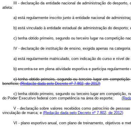
III - declaração da entidade nacional de administração do desporto,
atleta:
a) está regularmente inscrito junto à entidade nacional de administr
b) está vinculado à entidade estadual de administração do desporto;
c) tenha obtido primeiro, segundo ou terceiro lugar na competição nac
IV - declaração de instituição de ensino, exigida apenas na categoria 
a) está regularmente matriculado, com indicação do curso e nível de
b) encontra-se em plena atividade esportiva e participa regularmente
c) tenha obtido primeiro, segundo ou terceiro lugar em competição r
benefício;
(Redação dada pelo Decreto nº 7.802, de 2012)
c) tenha obtido primeiro, segundo ou terceiro lugar em competição, no
do Poder Executivo federal com competência na área do esporte;
(Reda
V - declaração sobre valores recebidos como patrocínio de pessoas j
vinculação de marca; e
(Redação dada pelo Decreto nº 7.802, de 2012)
VI - plano esportivo anual, com plano de treinamento, objetivos e m