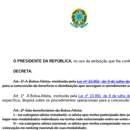
O PRESIDENTE DA REPÚBLICA,
no uso da atribuição que lhe confe
DECRETA:
Art. 1º A Bolsa-Atleta, instituída pela
Lei nº 10.891, de 9 de julho d
para a concessão do benefício e distribuição que assegure o atendimento a 
Art. 1º A Bolsa-Atleta, instituída pela
Lei nº 10.891, de 9 de julho 
específica, disporá sobre os procedimentos operacionais para a concessão
Art. 2º São beneficiários da Bolsa-Atleta:
I - na categoria atleta estudantil, o atleta que tenha participado dos 
lugar nas modalidades individuais ou tenha sido selecionado entre os vinte
II - na categoria atleta nacional, o atleta que tenha conquistado na
colocação no ranking nacional de sua modalidade;