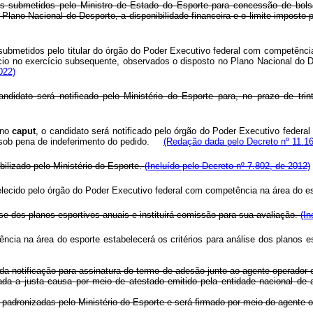
os submetidos pelo Ministro de Estado do Esporte para concessão de bols
Plano Nacional do Desporto, a disponibilidade financeira e o limite imposto 
 submetidos pelo titular do órgão do Poder Executivo federal com competênci
io no exercício subsequente, observados o disposto no Plano Nacional do Des
022)
andidato será notificado pelo Ministério do Esporte para, no prazo de t
 no
caput
, o candidato será notificado pelo órgão do Poder Executivo federa
, sob pena de indeferimento do pedido.
(Redação dada pelo Decreto nº 11.16
ilizado pelo Ministério do Esporte.
(Incluído pelo Decreto nº 7.802, de 2012)
abelecido pelo órgão do Poder Executivo federal com competência na área 
lise dos planos esportivos anuais e instituirá comissão para sua avaliação.
(In
ência na área do esporte estabelecerá os critérios para análise dos planos
tar da notificação para assinatura do termo de adesão junto ao agente operado
ada a justa causa por meio de atestado emitido pela entidade nacional de 
padronizadas pelo Ministério do Esporte e será firmado por meio do agente o