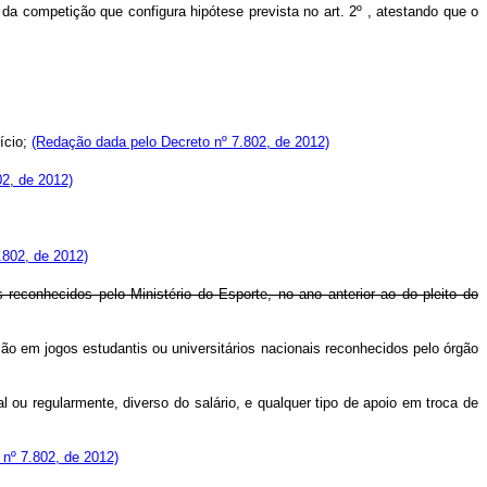
da competição que configura hipótese prevista no art. 2º , atestando que o
ício;
(Redação dada pelo Decreto nº 7.802, de 2012)
2, de 2012)
.802, de 2012)
s reconhecidos pelo Ministério do Esporte, no ano anterior ao do pleito do
ição em jogos estudantis ou universitários nacionais reconhecidos pelo órgão
l ou regularmente, diverso do salário, e qualquer tipo de apoio em troca de
 nº 7.802, de 2012)