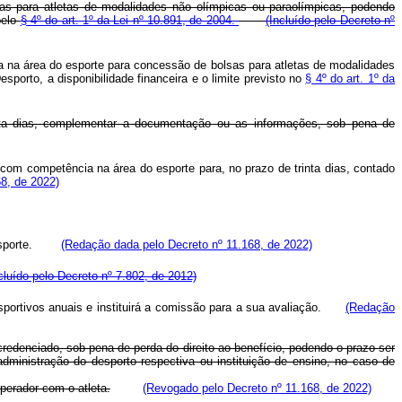
as para atletas de modalidades não olímpicas ou paraolímpicas, podendo
pelo
§ 4º do art. 1º da Lei nº 10.891, de 2004.
(Incluído pelo Decreto nº
a na área do esporte para concessão de bolsas para atletas de modalidades
porto, a disponibilidade financeira e o limite previsto no
§ 4º do art. 1º da
rinta dias, complementar a documentação ou as informações, sob pena de
l com competência na área do esporte para, no prazo de trinta dias, contado
8, de 2022)
do esporte.
(Redação dada pelo Decreto nº 11.168, de 2022)
cluído pelo Decreto nº 7.802, de 2012)
 esportivos anuais e instituirá a comissão para a sua avaliação.
(Redação
r credenciado, sob pena de perda do direito ao benefício, podendo o prazo ser
administração do desporto respectiva ou instituição de ensino, no caso de
perador com o atleta.
(Revogado pelo Decreto nº 11.168, de 2022)