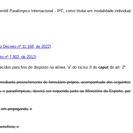
mitê Paralímpico Internacional - IPC, como titular em modalidade individual
o Decreto nº 11.168, de 2022)
eto nº 7.802, de 2012)
idos para fins do disposto na alínea “a” do inciso II do
caput
do art. 2º.
e, mediante preenchimento de formulário próprio, acompanhado dos seguintes
 e paraolímpicas, deverá ser requerida junto ao Ministério do Esporte, por
da em propaganda; e
enefício; e