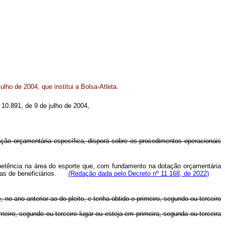
ulho de 2004, que institui a Bolsa-Atleta.
º 10.891, de 9 de julho de 2004,
ção orçamentária específica, disporá sobre os procedimentos operacionais
petência na área do esporte que, com fundamento na dotação orçamentária
orias de beneficiários.
(Redação dada pelo Decreto nº 11.168, de 2022)
, no ano anterior ao do pleito, e tenha obtido o primeiro, segundo ou terceiro
imeiro, segundo ou terceiro lugar ou esteja em primeira, segunda ou terceira