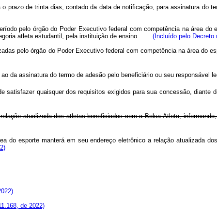
á o prazo de trinta dias, contado da data de notificação, para assinatura do
período pelo órgão do Poder Executivo federal com competência na área do 
egoria atleta estudantil, pela instituição de ensino.
(Incluído pelo Decreto
izadas pelo órgão do Poder Executivo federal com competência na área do e
e ao da assinatura do termo de adesão pelo beneficiário ou seu responsável le
 de satisfazer quaisquer dos requisitos exigidos para sua concessão, diant
relação atualizada dos atletas beneficiados com a Bolsa-Atleta, informando
a do esporte manterá em seu endereço eletrônico a relação atualizada dos 
2)
2022)
11.168, de 2022)