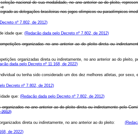
do a seleção nacional de sua modalidade, no ano anterior ao do pleito, repr
; e
integrado as delegações brasileiras nos jogos olímpicos ou paraolímpicos imed
Decreto nº 7.802, de 2012)
 de idade que:
(Redação dada pelo Decreto nº 7.802, de 2012)
ompetições organizadas no ano anterior ao do pleito direta ou indiretamen
petições organizadas direta ou indiretamente, no ano anterior ao do pleito, 
ação dada pelo Decreto nº 11.168, de 2022)
 individual ou tenha sido considerado um dos dez melhores atletas, por sexo,
pelo Decreto nº 7.802, de 2012)
e idade que:
(Redação dada pelo Decreto nº 7.802, de 2012)
is organizados no ano anterior ao do pleito direta ou indiretamente pelo Co
e 2012)
is organizados direta ou indiretamente, no ano anterior ao do pleito:
(Redaçã
.168, de 2022)