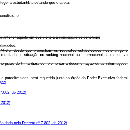
egoria estudantil, atestando que o atleta:
enefício; e
te anterior àquele em que pleiteia a concessão do benefício;
 firmadas.
Atleta, desde que preencham os requisitos estabelecidos neste artigo e
esultados e situação no ranking nacional ou internacional da respectiva
a, no prazo de trinta dias, complementar a documentação ou as informações,
 e paraolímpicas, será requerida junto ao órgão do Poder Executivo federal
022)
7.802, de 2012)
 2012)
o dada pelo Decreto nº 7.802, de 2012)