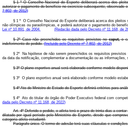
§ 1
º
O Conselho Nacional do Esporte deliberará acerca dos pleit
autorizar o pagamento do benefício no exercício subsequente, observado o 
7.802, de 2012)
§ 1 º O Conselho Nacional do Esporte deliberará acerca dos pleitos
não olímpicas ou paraolímpicas, e poderá autorizar o pagamento do benefíc
Lei nº 10.891, de 2004.
(Redação dada pelo Decreto nº 11.168, de 2
§ 2º Caso não preenchidos os requisitos previstos no
caput,
o c
indeferimento do pedido.
(Incluído pelo Decreto nº 7.802, de 2012)
§ 2º Na hipótese de não serem preenchidos os requisitos previstos
da data da notificação, complementar a documentação ou as informações
§ 3º O plano esportivo anual será elaborado conforme modelo disponib
§ 3º O plano esportivo anual será elaborado conforme modelo est
§ 4º Ato do Ministro de Estado do Esporte definirá critérios para aná
§ 4º Ato do titular do órgão do Poder Executivo federal com compet
dada pelo Decreto nº 11.168, de 2022)
Art. 4º Deferido o pedido, o atleta terá o prazo de trinta dias a con
dilatado por igual período pelo Ministério do Esporte, desde que comprov
categoria atleta estudantil.
Parágrafo único. O termo de adesão terá suas cláusulas e condições 