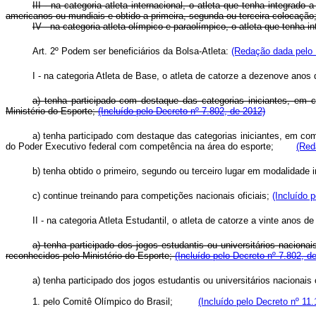
III - na categoria atleta internacional, o atleta que tenha integra
americanos ou mundiais e obtido a primeira, segunda ou terceira colocação
IV - na categoria atleta olímpico e paraolímpico, o atleta que tenha 
Art. 2º Podem ser beneficiários da Bolsa-Atleta:
(Redação dada pelo 
I - na categoria Atleta de Base, o atleta de catorze a dezenove anos
a) tenha participado com destaque das categorias iniciantes, em c
Ministério do Esporte;
(Incluído pelo Decreto nº 7.802, de 2012)
a) tenha participado com destaque das categorias iniciantes, em com
do Poder Executivo federal com competência na área do esporte;
(Red
b) tenha obtido o primeiro, segundo ou terceiro lugar em modalidade
c) continue treinando para competições nacionais oficiais;
(Incluído 
II - na categoria Atleta Estudantil, o atleta de catorze a vinte anos d
a) tenha participado dos jogos estudantis ou universitários naciona
reconhecidos pelo Ministério do Esporte;
(Incluído pelo Decreto nº 7.802, d
a) tenha participado dos jogos estudantis ou universitários naciona
1. pelo Comitê Olímpico do Brasil;
(Incluído pelo Decreto nº 11