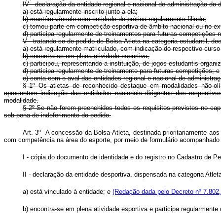
IV - declaração da entidade regional e nacional de administração do 
a) está regularmente inscrito junto a ela;
b) mantém vínculo com entidade de prática regularmente filiada;
c) tomou parte em competição esportiva de âmbito nacional ou no ext
d) participa regularmente de treinamentos para futuras competições n
V - tratando-se de pedido de Bolsa-Atleta na categoria estudantil, dec
a) está regularmente matriculado, com indicação do respectivo curso 
b) encontra-se em plena atividade esportiva;
c) participou, representando a instituição, de jogos estudantis organ
d) participa regularmente de treinamento para futuras competições; e
e) conta com o aval das entidades regional e nacional de administra
§ 1º Os atletas de reconhecido destaque em modalidades não-olím
apresentem indicação das entidades nacionais dirigentes dos respectivo
modalidade.
§ 2º Se não forem preenchidos todos os requisitos previstos no capu
sob pena de indeferimento do pedido.
Art. 3º A concessão da Bolsa-Atleta, destinada prioritariamente aos
com competência na área do esporte, por meio de formulário acompanh
I - cópia do documento de identidade e do registro no Cadastro de P
II - declaração da entidade desportiva, dispensada na categoria Atlet
a) está vinculado à entidade; e
(Redação dada pelo Decreto nº 7.802,
b) encontra-se em plena atividade esportiva e participa regularmente