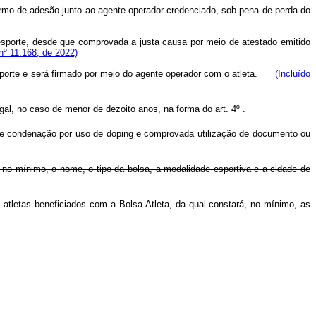
 termo de adesão junto ao agente operador credenciado, sob pena de perda do
esporte, desde que comprovada a justa causa por meio de atestado emitido
 nº 11.168, de 2022)
sporte e será firmado por meio do agente operador com o atleta.
(Incluído
gal, no caso de menor de dezoito anos, na forma do art. 4º .
e de condenação por uso de doping e comprovada utilização de documento ou
, no mínimo, o nome, o tipo da bolsa, a modalidade esportiva e a cidade de
atletas beneficiados com a Bolsa-Atleta, da qual constará, no mínimo, as