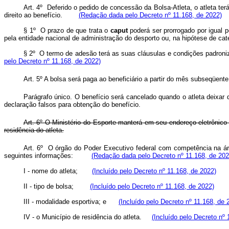
Art. 4º Deferido o pedido de concessão da Bolsa-Atleta, o atleta ter
direito ao benefício.
(Redação dada pelo Decreto nº 11.168, de 2022)
§ 1º O prazo de que trata o
caput
poderá ser prorrogado por igual 
pela entidade nacional de administração do desporto ou, na hipótese de cat
§ 2º O termo de adesão terá as suas cláusulas e condições padron
pelo Decreto nº 11.168, de 2022)
Art. 5º A bolsa será paga ao beneficiário a partir do mês subseqüent
Parágrafo único. O benefício será cancelado quando o atleta deixar
declaração falsos para obtenção do benefício.
Art. 6º O Ministério do Esporte manterá em seu endereço eletrônico 
residência do atleta.
Art. 6º O órgão do Poder Executivo federal com competência na áre
seguintes informações:
(Redação dada pelo Decreto nº 11.168, de 202
I - nome do atleta;
(Incluído pelo Decreto nº 11.168, de 2022)
II - tipo de bolsa;
(Incluído pelo Decreto nº 11.168, de 2022)
III - modalidade esportiva; e
(Incluído pelo Decreto nº 11.168, de 
IV - o Município de residência do atleta.
(Incluído pelo Decreto nº 