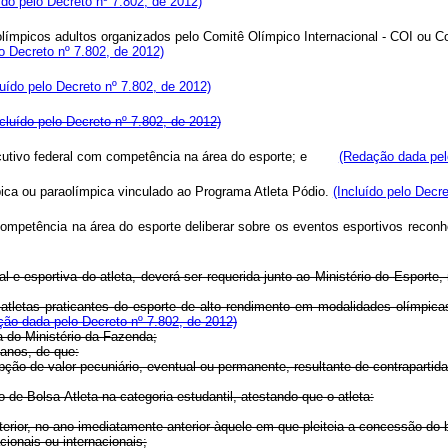
ído pelo Decreto nº 7.802, de 2012)
límpicos adultos organizados pelo Comitê Olímpico Internacional - COI ou Co
lo Decreto nº 7.802, de 2012)
luído pelo Decreto nº 7.802, de 2012)
ncluído pelo Decreto nº 7.802, de 2012)
Executivo federal com competência na área do esporte; e
(Redação dada pel
ímpica ou paraolímpica vinculado ao Programa Atleta Pódio.
(Incluído pelo Decr
petência na área do esporte deliberar sobre os eventos esportivos reconhec
 e esportiva do atleta, deverá ser requerida junto ao Ministério do Esport
 atletas praticantes do esporte de alto rendimento em modalidades olímpicas
ão dada pelo Decreto nº 7.802, de 2012)
a do Ministério da Fazenda;
 anos, de que:
epção de valor pecuniário, eventual ou permanente, resultante de contraparti
o de Bolsa-Atleta na categoria estudantil, atestando que o atleta:
erior, no ano imediatamente anterior àquele em que pleiteia a concessão do b
cionais ou internacionais;