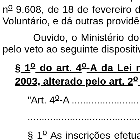
o
n
9.608, de 18 de fevereiro 
Voluntário, e dá outras providê
Ouvido, o Ministério do T
pelo veto ao seguinte dispositi
o
o
§ 1
do art. 4
-A da Lei 
o
2003, alterado pelo art. 2
o
"Art. 4
-A .........................
........................................
o
§ 1
As inscrições efet