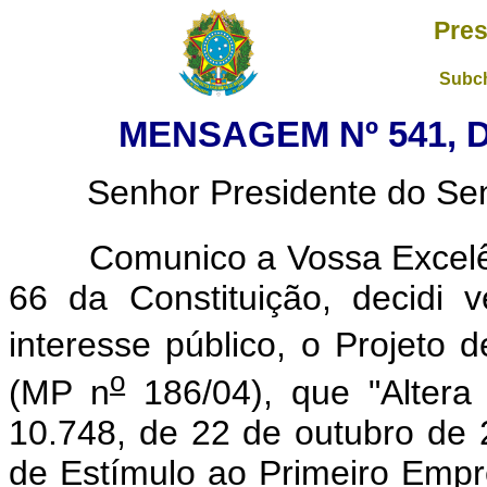
Pres
Subch
MENSAGEM Nº 541, D
Senhor Presidente do Sena
Comunico a Vossa Excelênc
66 da Constituição, decidi v
interesse público, o Projeto 
o
(MP n
186/04), que "Altera 
10.748, de 22 de outubro de 
de Estímulo ao Primeiro Emp