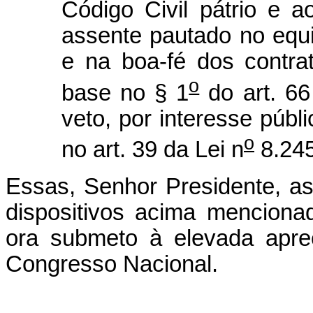
Código Civil pátrio e a
assente pautado no equil
e na boa-fé dos contra
o
base no § 1
do art. 66
veto, por interesse públ
o
no art. 39 da Lei n
8.245
Essas, Senhor Presidente, a
dispositivos acima menciona
ora submeto à elevada apr
Congresso Nacional.