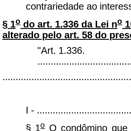
contrariedade ao interes
o
o
§ 1
do art. 1.336 da Lei n
1
alterado pelo art. 58 do pres
"Art. 1.336.
...................................
................................................
I - ...................................
o
§ 1
O condômino que n