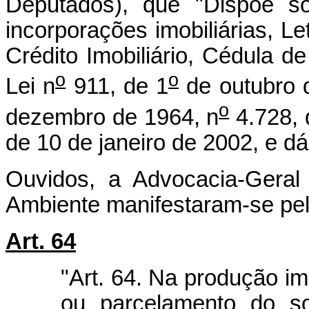
Deputados), que "Dispõe so
incorporações imobiliárias, Le
Crédito Imobiliário, Cédula de
o
o
Lei n
911, de 1
de outubro d
o
dezembro de 1964, n
4.728, 
de 10 de janeiro de 2002, e dá
Ouvidos, a Advocacia-Geral
Ambiente manifestaram-se pelo
Art. 64
"Art. 64. Na produção imo
ou parcelamento do s