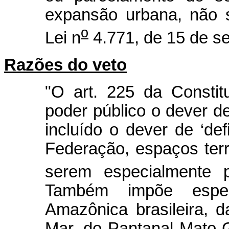
expansão urbana, não s
o
Lei n
4.771, de 15 de s
Razões do veto
"O art. 225 da Consti
poder público o dever d
incluído o dever de ‘de
Federação, espaços terr
serem especialmente p
Também impõe espec
Amazônica brasileira, d
Mar, do Pantanal Mato-