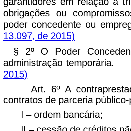
garantidores em relação à tr
obrigações ou compromissos
poder concedente ou 
13.097, de 2015)
§ 2º O Poder Concedente
administração temporár
2015)
Art. 6º A contraprestaç
contratos de parceria público-
I – ordem bancária;
II – cessão de créditos não 