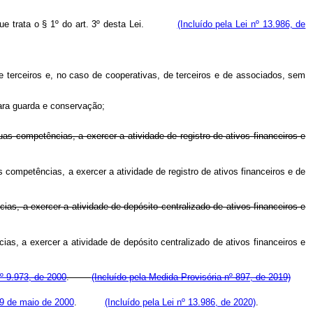
 trata o § 1º do art. 3º desta Lei.
(Incluído pela Lei nº 13.986, de
de terceiros e, no caso de cooperativas, de terceiros e de associados, sem
para guarda e conservação;
as competências, a exercer a atividade de registro de ativos financeiros e
s competências, a exercer a atividade de registro de ativos financeiros e de
as, a exercer a atividade de depósito centralizado de ativos financeiros e
ias, a exercer a atividade de depósito centralizado de ativos financeiros e
nº 9.973, de 2000
.
(Incluído pela Medida Provisória nº 897, de 2019)
29 de maio de 2000
.
(Incluído pela Lei nº 13.986, de 2020)
.