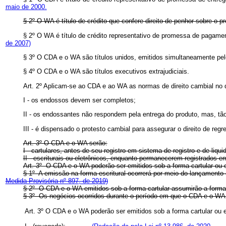
maio de 2000.
§ 2º O WA é título de crédito que confere direito de penhor sobre o 
§ 2º O WA é título de crédito representativo de promessa de pagame
de 2007)
§ 3º O CDA e o WA são títulos unidos, emitidos simultaneamente pel
§ 4º O CDA e o WA são títulos executivos extrajudiciais.
Art. 2º Aplicam-se ao CDA e ao WA as normas de direito cambial no 
I - os endossos devem ser completos;
II - os endossantes não respondem pela entrega do produto, mas, tão
III - é dispensado o protesto cambial para assegurar o direito de reg
Art. 3º O CDA e o WA serão:
I - cartulares, antes de seu registro em sistema de registro e de liqui
II - escriturais ou eletrônicos, enquanto permanecerem registrados em
Art. 3º O CDA e o WA poderão ser emitidos sob a forma cartular 
§ 1º A emissão na forma escritural ocorrerá por meio do lançamento
Medida Provisória nº 897, de 2019)
§ 2º O CDA e o WA emitidos sob a forma cartular assumirão a for
§ 3º Os negócios ocorridos durante o período em que o CDA e o WA em
Art. 3º O CDA e o WA poderão ser emitidos sob a forma cartular ou e