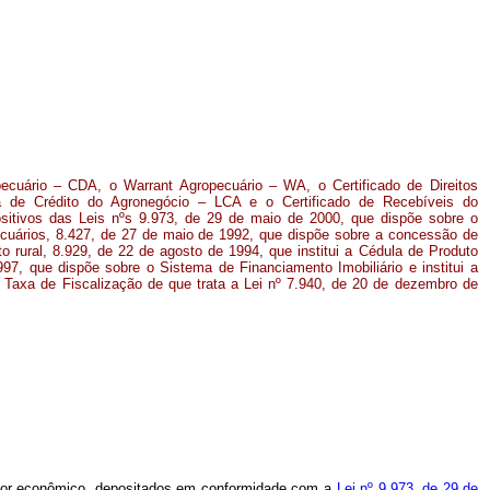
pecuário – CDA, o Warrant Agropecuário – WA, o Certificado de Direitos
a de Crédito do Agronegócio – LCA e o Certificado de Recebíveis do
itivos das Leis nºs 9.973, de 29 de maio de 2000, que dispõe sobre o
uários, 8.427, de 27 de maio de 1992, que dispõe sobre a concessão de
 rural, 8.929, de 22 de agosto de 1994, que institui a Cédula de Produto
7, que dispõe sobre o Sistema de Financiamento Imobiliário e institui a
 a Taxa de Fiscalização de que trata a Lei nº 7.940, de 20 de dezembro de
valor econômico, depositados em conformidade com a
Lei nº 9.973, de 29 de