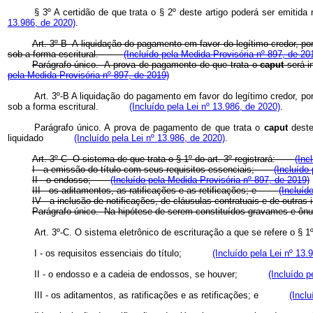
§ 3º A certidão de que trata o § 2º deste artigo poderá ser emitid
13.986, de 2020)
.
Art. 3º-B A liquidação do pagamento em favor do legítimo credor, p
sob a forma escritural.
(Incluído pela Medida Provisória nº 897, de 20
Parágrafo único. A prova de pagamento de que trata o
caput
será i
pela Medida Provisória nº 897, de 2019)
Art. 3º-B A liquidação do pagamento em favor do legítimo credor, p
sob a forma escritural.
(Incluído pela Lei nº 13.986, de 2020)
.
Parágrafo único. A prova de pagamento de que trata o
caput
deste
liquidado
(Incluído pela Lei nº 13.986, de 2020)
.
Art. 3º-C O sistema de que trata o § 1º do art. 3º registrará:
(Inc
I - a emissão do título com seus requisitos essenciais;
(Incluído
II - o endosso;
(Incluído pela Medida Provisória nº 897, de 2019)
III - os aditamentos, as ratificações e as retificações; e
(Incluíd
IV - a inclusão de notificações, de cláusulas contratuais e de ou
Parágrafo único. Na hipótese de serem constituídos gravames e ônus
Art. 3º-C. O sistema eletrônico de escrituração a que se refere o § 1º
I - os requisitos essenciais do título;
(Incluído pela Lei nº 13.
II - o endosso e a cadeia de endossos, se houver;
(Incluído p
III - os aditamentos, as ratificações e as retificações; e
(Inclu