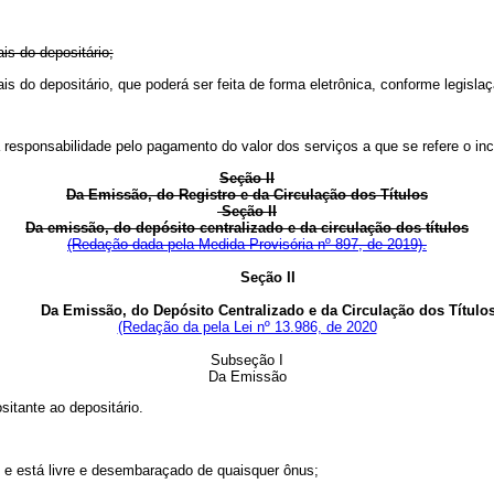
ais do depositário;
gais do depositário, que poderá ser feita de forma eletrônica, conforme legis
 responsabilidade pelo pagamento do valor dos serviços a que se refere o inc
Seção II
Da Emissão, do Registro e da Circulação dos Títulos
Seção II
Da emissão, do depósito centralizado e da circulação dos títulos
(Redação dada pela Medida Provisória nº 897, de 2019).
Seção II
Da Emissão, do Depósito Centralizado e da Circulação dos Título
(Redação da pela Lei nº 13.986, de 2020
Subseção I
Da Emissão
sitante ao depositário.
de e está livre e desembaraçado de quaisquer ônus;