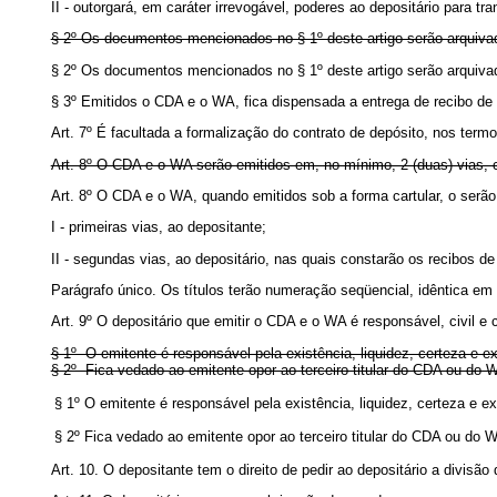
II - outorgará, em caráter irrevogável, poderes ao depositário para t
§ 2º Os documentos mencionados no § 1º deste artigo serão arquiva
§ 2º Os documentos mencionados no § 1º deste artigo serão arquiva
§ 3º Emitidos o CDA e o WA, fica dispensada a entrega de recibo de 
Art. 7º É facultada a formalização do contrato de depósito, nos term
Art. 8º O CDA e o WA serão emitidos em, no mínimo, 2 (duas) vias, 
Art. 8º O CDA e o WA, quando emitidos sob a forma cartular, o serã
I - primeiras vias, ao depositante;
II - segundas vias, ao depositário, nas quais constarão os recibos de
Parágrafo único. Os títulos terão numeração seqüencial, idêntica e
Art. 9º O depositário que emitir o CDA e o WA é responsável, civil e c
§ 1º O emitente é responsável pela existência, liquidez, certeza
§ 2º Fica vedado ao emitente opor ao terceiro titular do CDA ou
§ 1º O emitente é responsável pela existência, liquidez, certeza e e
§ 2º Fica vedado ao emitente opor ao terceiro titular do CDA ou do
Art. 10. O depositante tem o direito de pedir ao depositário a divis