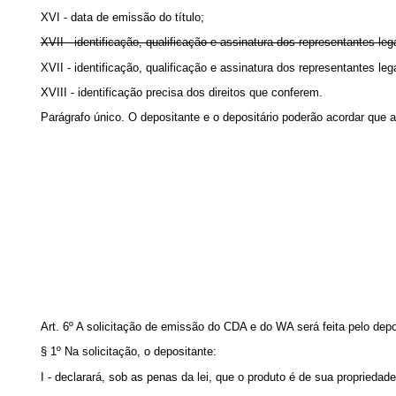
XVI - data de emissão do título;
XVII - identificação, qualificação e assinatura dos representantes leg
XVII - identificação, qualificação e assinatura dos representantes le
XVIII - identificação precisa dos direitos que conferem.
Parágrafo único. O depositante e o depositário poderão acordar que a
Art. 6º A solicitação de emissão do CDA e do WA será feita pelo depo
§ 1º Na solicitação, o depositante:
I - declarará, sob as penas da lei, que o produto é de sua proprieda