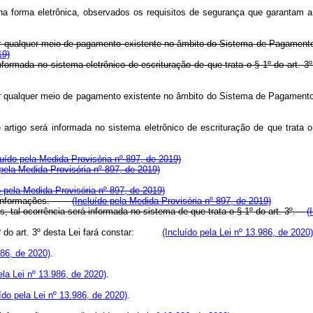
a na forma eletrônica, observados os requisitos de segurança que garantam 
or qualquer meio de pagamento existente no âmbito do Sistema de Pagamentos 
19)
nformada no sistema eletrônico de escrituração de que trata o § 1º do a
or qualquer meio de pagamento existente no âmbito do Sistema de Pagamentos 
 artigo será informada no sistema eletrônico de escrituração de que trata
luído pela Medida Provisória nº 897, de 2019)
 pela Medida Provisória nº 897, de 2019)
o pela Medida Provisória nº 897, de 2019)
tras informações.
(Incluído pela Medida Provisória nº 897, de 2019)
, tal ocorrência será informada no sistema de que trata o § 1º do art. 3º.
(
 do art. 3º desta Lei fará constar:
(Incluído pela Lei nº 13.986, de 2020)
986, de 2020)
.
ela Lei nº 13.986, de 2020)
.
ído pela Lei nº 13.986, de 2020)
.