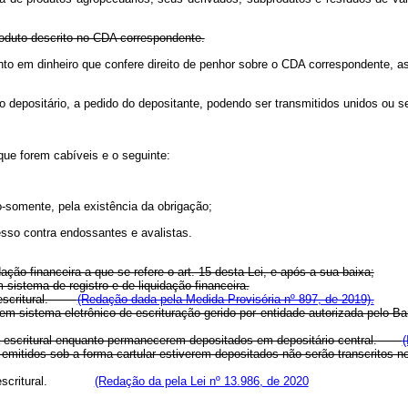
produto descrito no CDA correspondente.
nto em dinheiro que confere direito de penhor sobre o CDA correspondente, a
o depositário, a pedido do depositante, podendo ser transmitidos unidos ou
que forem cabíveis e o seguinte:
-somente, pela existência da obrigação;
resso contra endossantes e avalistas.
dação financeira a que se refere o art. 15 desta Lei, e após a sua baixa;
 sistema de registro e de liquidação financeira.
ou escritural.
(Redação dada pela Medida Provisória nº 897, de 2019).
 em sistema eletrônico de escrituração gerido por entidade autorizada pelo 
ma escritural enquanto permanecerem depositados em depositário central.
(
itidos sob a forma cartular estiverem depositados não serão transcritos no 
scritural.
(Redação da pela Lei nº 13.986, de 2020