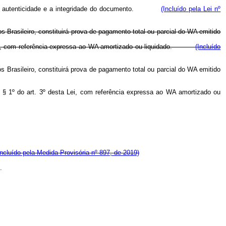
a autenticidade e a integridade do documento.
(Incluído pela Lei nº
Brasileiro, constituirá prova de pagamento total ou parcial do WA emitido
rt. 3º, com referência expressa ao WA amortizado ou liquidado.
(Incluído
Brasileiro, constituirá prova de pagamento total ou parcial do WA emitido
 o § 1º do art. 3º desta Lei, com referência expressa ao WA amortizado ou
Incluído pela Medida Provisória nº 897, de 2019)
.