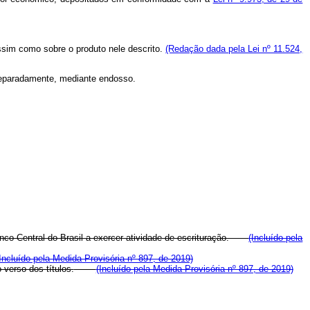
ssim como sobre o produto nele descrito.
(Redação dada pela Lei nº 11.524,
 separadamente, mediante endosso.
Banco Central do Brasil a exercer atividade de escrituração.
(Incluído pela
Incluído pela Medida Provisória nº 897, de 2019)
verso dos títulos.
(Incluído pela Medida Provisória nº 897, de 2019)