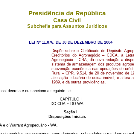
Presidência da República
Casa Civil
Subchefia para Assuntos Jurídicos
LEI Nº 11.076, DE 30 DE DEZEMBRO DE 2004
Dispõe sobre o Certificado de Depósito Agro
Creditórios do Agronegócio – CDCA, a Letr
Agronegócio – CRA, dá nova redação a dispos
sistema de armazenagem dos produtos agropec
subvenção econômica nas operações de crédito
Rural – CPR, 9.514, de 20 de novembro de 199
alienação fiduciária de coisa imóvel, e altera
1989, e dá outras providências.
nal decreta e eu sanciono a seguinte Lei:
CAPÍTULO I
DO CDA E DO WA
Seção I
Disposições Iniciais
DA e o Warrant Agropecuário - WA.
ega de produtos agropecuários, seus derivados, subprodutos e resíduos de 