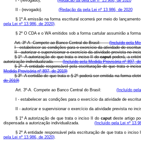
I - (revogado);
(Redação da pela Lei nº 13.986, de 2020
II - (revogado).
(Redação da pela Lei nº 13.986, de 2020
§ 1º A emissão na forma escritural ocorrerá por meio do lançamento 
pela Lei nº 13.986, de 2020)
.
§ 2º O CDA e o WA emitidos sob a forma cartular assumirão a forma
Art. 3º-A Compete ao Banco Central do Brasil:
(Incluído pela Me
I - estabelecer as condições para o exercício da atividade de escri
II - autorizar e supervisionar o exercício da atividade prevista no 
§ 1º A autorização de que trata o inciso II do
caput
poderá, a crité
autorização individualizada.
(Incluído pela Medida Provisória nº 897, d
§ 2º A entidade responsável pela escrituração de que trata o incis
Medida Provisória nº 897, de 2019)
§ 3º A certidão de que trata o § 2º poderá ser emitida na forma e
de 2019)
Art. 3º-A. Compete ao Banco Central do Brasil:
(Incluído pel
I - estabelecer as condições para o exercício da atividade de escritur
II - autorizar e supervisionar o exercício da atividade prevista no inc
§ 1º A autorização de que trata o inciso II do
caput
deste artigo p
dispensada a autorização individualizada.
(Incluído pela Lei nº 13.9
§ 2º A entidade responsável pela escrituração de que trata o inciso 
pela Lei nº 13.986, de 2020)
.