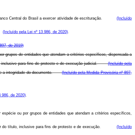
nco Central do Brasil a exercer atividade de escrituração.
(Incluído
(Incluído pela Lei nº 13.986, de 2020)
.
 897, de 2019)
por grupos de entidades que atendam a critérios específicos, dispensada a
ulo, inclusive para fins de protesto e de execução judicial.
(Incluído pela
dade e a integridade do documento.
(Incluído pela Medida Provisória nº 897,
3.986, de 2020)
.
or espécie ou por grupos de entidades que atendam a critérios específicos,
or do título, inclusive para fins de protesto e de execução.
(Incluído