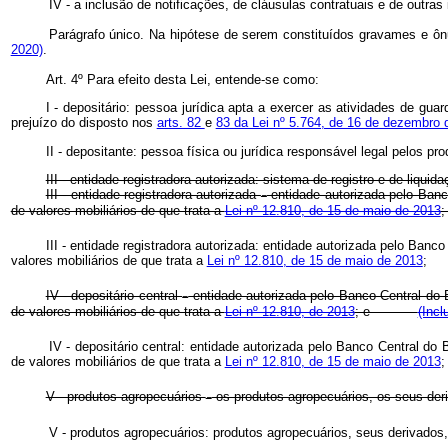
IV - a inclusão de notificações, de cláusulas contratuais e de outras
Parágrafo único. Na hipótese de serem constituídos gravames e ônus,
2020)
.
Art. 4º Para efeito desta Lei, entende-se como:
I - depositário: pessoa jurídica apta a exercer as atividades de gu
prejuízo do disposto nos
arts. 82
e
83 da Lei nº 5.764, de 16 de dezembro 
II - depositante: pessoa física ou jurídica responsável legal pelos p
III - entidade registradora autorizada: sistema de registro e de liquid
III - entidade registradora autorizada
entidade autorizada pelo Banco
–
de valores mobiliários de que trata a
Lei nº 12.810, de 15 de maio de 2013
III - entidade registradora autorizada: entidade autorizada pelo Banc
valores mobiliários de que trata a
Lei nº 12.810, de 15 de maio de 2013
;
IV - depositário central
entidade autorizada pelo Banco Central do B
–
de valores mobiliários de que trata a
Lei nº 12.810, de 2013
; e
(Incl
IV - depositário central: entidade autorizada pelo Banco Central do
de valores mobiliários de que trata a
Lei nº 12.810, de 15 de maio de 2013
;
V - produtos agropecuários
os produtos agropecuários, os seus der
–
V - produtos agropecuários: produtos agropecuários, seus derivados