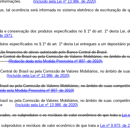
 informações.
(Incluído pela Lei nº 13.986, de 2020)
.
 tal ocorrência será informada no sistema eletrônico de escrituração de que
arda e conservação dos produtos especificados no § 1º do art. 1º desta Lei, 
de 1971;
rodutos especificados no § 1º do art. 1º desta Lei entregues a um depositário 
ação financeira de ativos autorizado pelo Banco Central do Brasil.
 Central do Brasil ou pela Comissão de Valores Mobiliários, no âmbito de su
;
(Redação dada pela Medida Provisória nº 897, de 2019).
o Central do Brasil ou pela Comissão de Valores Mobiliários, no âmbito de sua
(Incluído pela Lei nº 13.986, de 2020)
.
rasil ou pela Comissão de Valores Mobiliários, no âmbito de suas competênci
uído pela Medida Provisória nº 897, de 2019)
 Brasil ou pela Comissão de Valores Mobiliários, no âmbito de suas competênc
 e
(Incluído pela Lei nº 13.986, de 2020)
.
ivados, os subprodutos e os resíduos de valor econômico de que trata a
Lei 
, subprodutos e resíduos de valor econômico de que trata a
Lei nº 9.973, de 