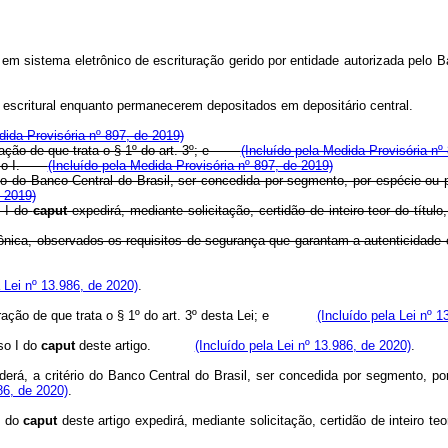
em sistema eletrônico de escrituração gerido por entidade autorizada pelo Ba
 escritural enquanto permanecerem depositados em depositário central.
dida Provisória nº 897, de 2019)
turação de que trata o § 1º do art. 3º; e
(Incluído pela Medida Provisória nº
inciso I.
(Incluído pela Medida Provisória nº 897, de 2019)
rio do Banco Central do Brasil, ser concedida por segmento, por espécie ou 
e 2019)
o I do
caput
expedirá, mediante solicitação, certidão de inteiro teor do tít
letrônica, observados os requisitos de segurança que garantam a autentici
a Lei nº 13.986, de 2020)
.
ação de que trata o § 1º do art. 3º desta Lei; e
(Incluído pela Lei nº 1
iso I do
caput
deste artigo.
(Incluído pela Lei nº 13.986, de 2020)
.
oderá, a critério do Banco Central do Brasil, ser concedida por segmento, p
86, de 2020)
.
I do
caput
deste artigo expedirá, mediante solicitação, certidão de inteiro te