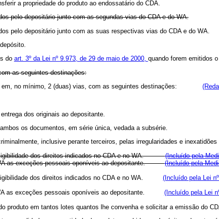
ransferir a propriedade do produto ao endossatário do CDA.
dos pelo depositário junto com as segundas vias do CDA e do WA.
dos pelo depositário junto com as suas respectivas vias do CDA e do WA.
depósito.
os do
art. 3º da Lei nº 9.973, de 29 de maio de 2000,
quando forem emitidos 
com as seguintes destinações:
o em, no mínimo, 2 (duas) vias, com as seguintes destinações:
(Reda
 entrega dos originais ao depositante.
m ambos os documentos, em série única, vedada a subsérie.
riminalmente, inclusive perante terceiros, pelas irregularidades e inexatidões
 e exigibilidade dos direitos indicados no CDA e no WA.
(Incluído pela Med
 do WA as exceções pessoais oponíveis ao depositante.
(Incluído pela Medi
xigibilidade dos direitos indicados no CDA e no WA.
(Incluído pela Lei n
 WA as exceções pessoais oponíveis ao depositante.
(Incluído pela Lei 
ão do produto em tantos lotes quantos lhe convenha e solicitar a emissão do