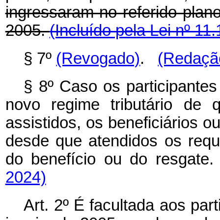
ingressaram no referido plano
2005.
(Incluído pela Lei nº 11
§ 7º
(Revogado)
.
(Redação
§ 8º Caso os participante
novo regime tributário de 
assistidos, os beneficiários o
desde que atendidos os requ
do benefício ou do resgate.
2024)
Art. 2º É facultada aos par