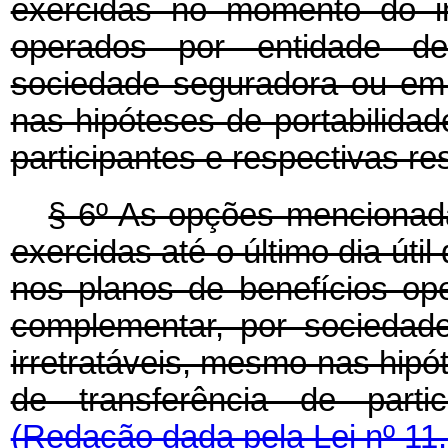
exercidas no momento do in
operados por entidade de
sociedade seguradora ou em 
nas hipóteses de portabilidad
participantes e respectivas re
§ 6º As opções mencionada
exercidas até o último dia út
nos planos de benefícios op
complementar, por sociedad
irretratáveis, mesmo nas hipó
de transferência de partic
(Redação dada pela Lei nº 11