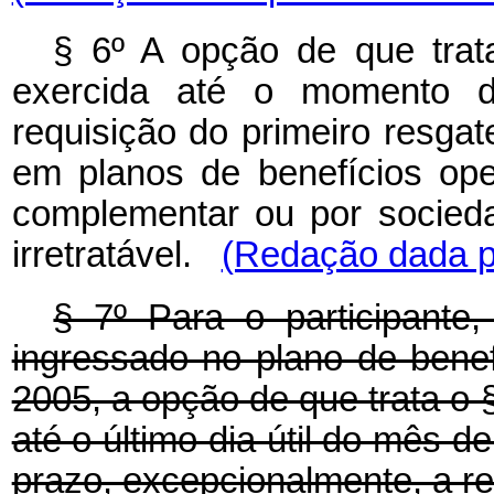
§ 6º A opção de que tra
exercida até o momento d
requisição do primeiro resga
em planos de benefícios ope
complementar ou por socied
irretratável.
(Redação dada pe
§ 7º Para o participante
ingressado no plano de bene
2005, a opção de que trata o §
até o último dia útil do mês 
prazo, excepcionalmente, a r