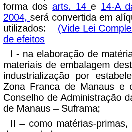
forma dos
arts. 14
e
14-A d
2004,
será convertida em alí
utilizados:
(Vide Lei Comple
de efeitos
I - na elaboração de matéri
materiais de embalagem des
industrialização por estabel
Zona Franca de Manaus e co
Conselho de Administração d
de Manaus – Suframa;
II – como matérias-primas, 