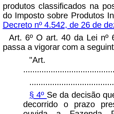
produtos classificados na po
do Imposto sobre Produtos Ind
Decreto nº 4.542, de 26 de d
Art. 6º O art. 40 da Lei n
passa a vigorar com a seguin
"Ar
.......................................
.....................................
§ 4º
Se da decisão que
decorrido o prazo pres
ouvida a Fazenda Pú