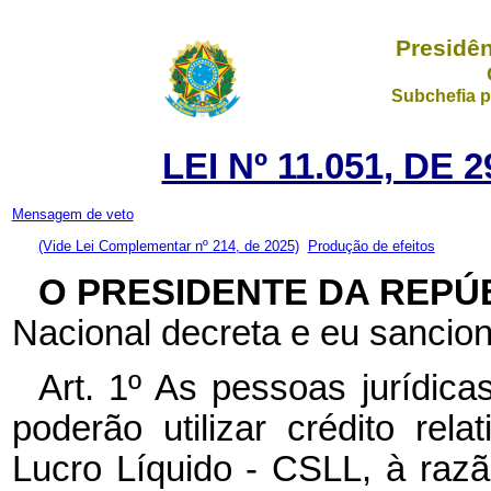
Presidên
Subchefia p
LEI Nº 11.051, DE
Mensagem de veto
(Vide Lei Complementar nº 214, de 2025)
Produção de efeitos
O PRESIDENTE DA REPÚ
Nacional decreta e eu sancion
Art. 1º As pessoas jurídica
poderão utilizar crédito rel
Lucro Líquido - CSLL, à razã