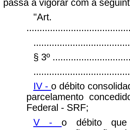
passa a vigorar com a seguin
"Ar
.......................................
.....................................
§ 3º ...............................
.....................................
IV -
o débito consolid
parcelamento concedid
Federal - SRF;
V -
o débito que