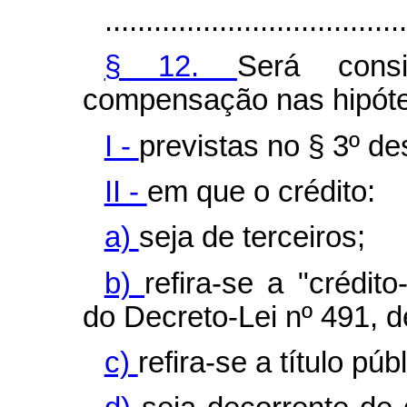
.....................................
§ 12.
Será cons
compensação nas hipót
I -
previstas no § 3º des
II -
em que o crédito:
a)
seja de terceiros;
b)
refira-se a "crédito
do Decreto-Lei nº 491, 
c)
refira-se a título públ