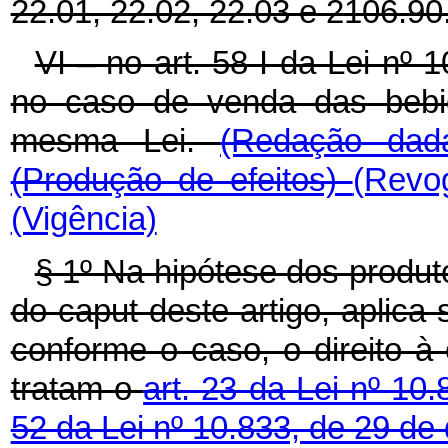
22.01, 22.02, 22.03 e 2106.90
VI – no art. 58-I da Lei nº
no caso de venda das bebi
mesma Lei.
(Redação dad
(Produção de efeitos)
(Revo
(Vigência)
§ 1º Na hipótese dos produto
do caput deste artigo, aplica
conforme o caso, o direito à
tratam o
art. 23 da Lei nº 10
52 da Lei nº 10.833, de 29 d