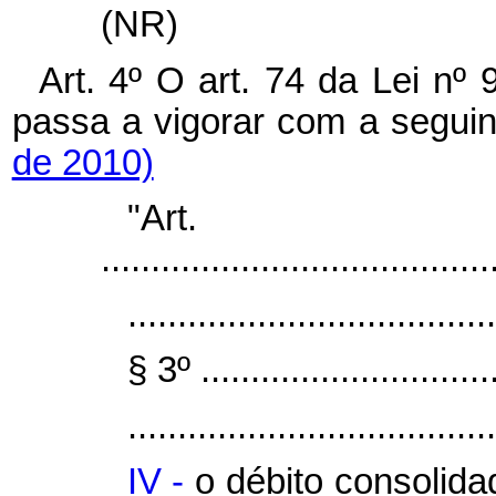
(NR)
Art. 4º O art. 74 da Lei n
passa a vigorar com a segui
de 2010)
"Ar
.......................................
.....................................
§ 3º ...............................
.....................................
IV -
o débito consolid