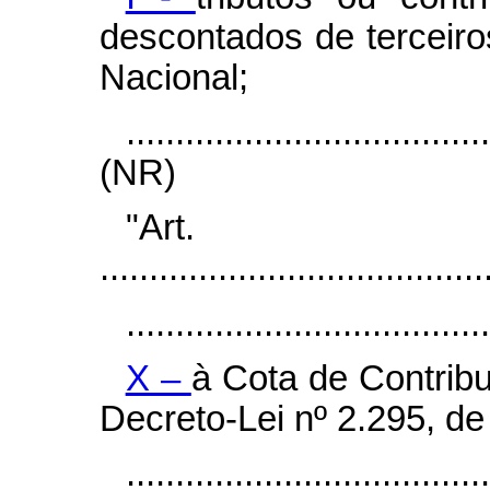
descontados de terceiro
Nacional;
....................................
(NR)
"Ar
.......................................
.....................................
X –
à Cota de Contribu
Decreto-Lei nº 2.295, d
....................................