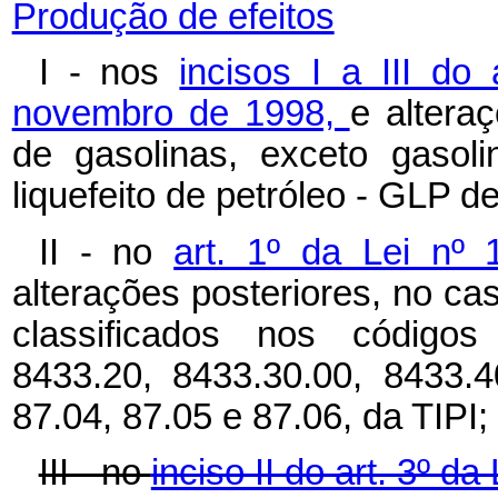
Produção de efeitos
I - nos
incisos I a III do
novembro de 1998,
e altera
de gasolinas, exceto gasol
liquefeito de petróleo - GLP d
II - no
art. 1º da Lei nº
alterações posteriores, no c
classificados nos códigos 
8433.20, 8433.30.00, 8433.4
87.04, 87.05 e 87.06, da TIPI;
III - no
inciso II do art. 3º d