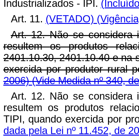
Industrializados - IPI.
(Incluíd
Art. 11.
(VETADO)
(Vigência
Art. 12. Não se considera 
resultem os produtos relac
2401.10.30, 2401.10.40 e na 
exercida por produtor rural 
2006)
(Vide Medida nº 340, d
Art. 12. Não se considera 
resultem os produtos relac
TIPI, quando exercida por pro
dada pela Lei nº 11.452, de 2