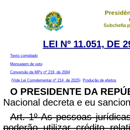
Presidên
Subchefia p
LEI Nº 11.051, DE
Texto compilado
Mensagem de veto
Conversão da MPv nº 219, de 2004
(Vide Lei Complementar nº 214, de 2025)
Produção de efeitos
O PRESIDENTE DA REPÚ
Nacional decreta e eu sancion
Art. 1º As pessoas jurídica
poderão utilizar crédito rel