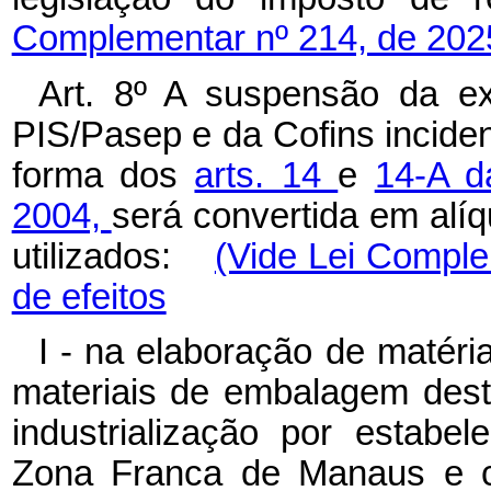
Complementar nº 214, de 202
Art. 8º A suspensão da exi
PIS/Pasep e da Cofins incide
forma dos
arts. 14
e
14-A d
2004,
será convertida em alí
utilizados:
(Vide Lei Comple
de efeitos
I - na elaboração de matéri
materiais de embalagem des
industrialização por estabel
Zona Franca de Manaus e co