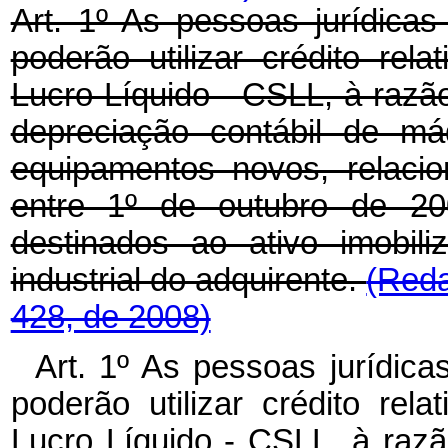
Art. 1º As pessoas jurídicas
poderão utilizar crédito rel
Lucro Líquido - CSLL, à razão
depreciação contábil de má
equipamentos novos, relaci
entre 1º de outubro de 2
destinados ao ativo imobi
industrial do adquirente.
(Reda
428, de 2008)
Art. 1º As pessoas jurídica
poderão utilizar crédito rel
Lucro Líquido - CSLL, à razã