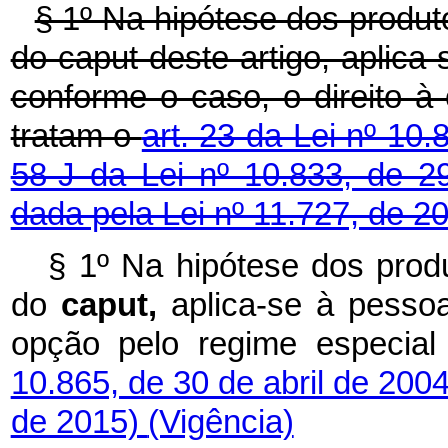
§ 1º Na hipótese dos produto
do caput deste artigo, aplica
conforme o caso, o direito à
tratam o
art. 23 da Lei nº 10
58-J da Lei nº 10.833, de 
dada pela Lei nº 11.727, de 2
§ 1º Na hipótese dos produ
do
caput,
aplica-se à pessoa
opção pelo regime especia
10.865, de 30 de abril de 200
de 2015)
(Vigência)