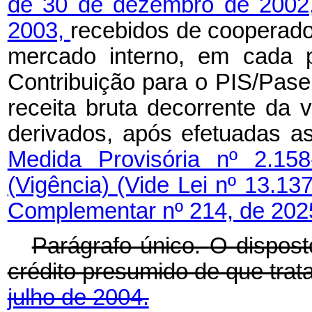
de 30 de dezembro de 200
2003,
recebidos de cooperado,
mercado interno, em cada p
Contribuição para o PIS/Pase
receita bruta decorrente da
derivados, após efetuadas a
Medida Provisória nº 2.15
(Vigência)
(Vide Lei nº 13.13
Complementar nº 214, de 202
Parágrafo único.
O dispost
crédito presumido de que trat
julho de 2004.