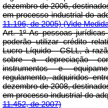
dezembro de 2006, destinados
em processo industrial do ad
11.196, de 2005)
(Vide Medida
Art. 1º As pessoas jurídicas
poderão utilizar crédito rel
Lucro Líquido - CSLL, à razã
sobre a depreciação con
instrumentos e equipam
regulamento, adquiridos en
dezembro de 2008, destinados
em processo industrial do ad
11.452, de 2007)