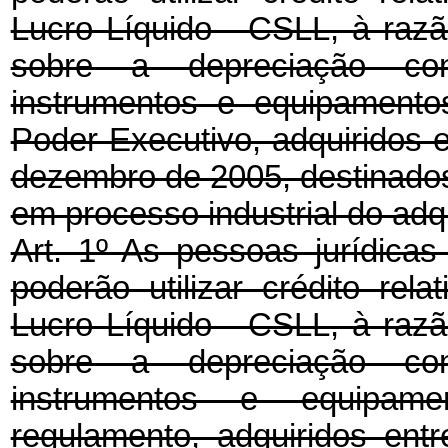
Lucro Líquido - CSLL, à razã
sobre a depreciação con
instrumentos e equipamento
Poder Executivo, adquiridos 
dezembro de 2005, destinados
em processo industrial do adq
Art. 1º As pessoas jurídicas
poderão utilizar crédito rel
Lucro Líquido - CSLL, à razã
sobre a depreciação con
instrumentos e equipame
regulamento, adquiridos en