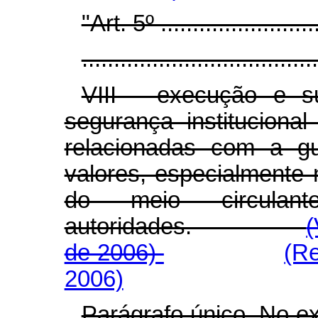
"Art. 5º ..........................
.....................................
VIII - execução e s
segurança instituciona
relacionadas com a g
valores, especialmente 
do meio circula
autoridades.
(
de 2006)
(Re
2006)
Parágrafo único. No ex