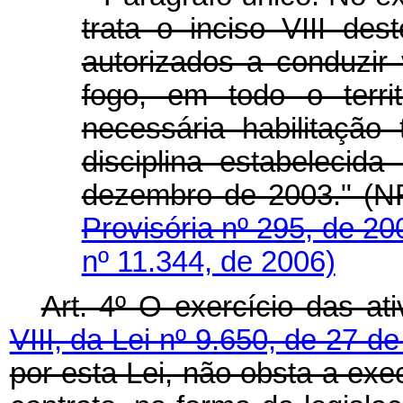
trata o inciso VIII des
autorizados a conduzir
fogo, em todo o terri
necessária habilitação
disciplina estabelecid
dezembro de 2
Provisória nº 295, de 2
nº 11.344, de 2006)
Art. 4º O exercício das at
VIII, da Lei nº 9.650, de 27 
por esta Lei, não obsta a exe