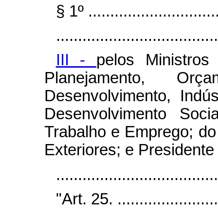
§ 1º ..............................
.....................................
III -
pelos Ministro
Planejamento, Or
Desenvolvimento, Indús
Desenvolvimento Soc
Trabalho e Emprego; do
Exteriores; e Presidente
...................................
"Art. 25. ........................