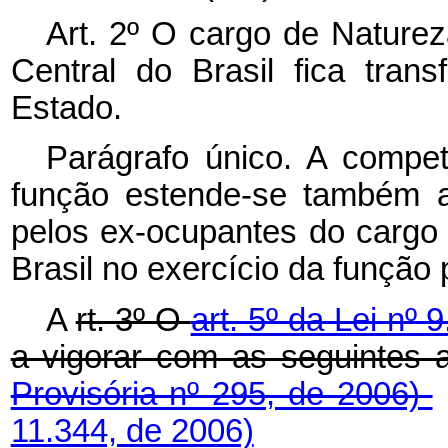
Art. 2º O cargo de Nature
Central do Brasil fica tra
Estado.
Parágrafo único. A compet
função estende-se também ao
pelos ex-ocupantes do cargo
Brasil no exercício da função 
A
rt. 3º O
art. 5º da Lei nº
a vigorar com as segu
Provisória nº 295, de 2006)
11.344, de 2006)