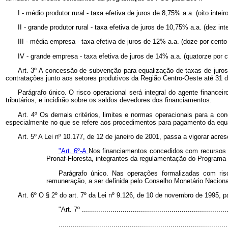
I - médio produtor rural - taxa efetiva de juros de 8,75% a.a. (oito inte
II - grande produtor rural - taxa efetiva de juros de 10,75% a.a. (dez i
III - média empresa - taxa efetiva de juros de 12% a.a. (doze por cento
IV - grande empresa - taxa efetiva de juros de 14% a.a. (quatorze por c
Art. 3º A concessão de subvenção para equalização de taxas de juros,
contratações junto aos setores produtivos da Região Centro-Oeste até 31
Parágrafo único. O risco operacional será integral do agente financeir
tributários, e incidirão sobre os saldos devedores dos financiamentos.
Art. 4º Os demais critérios, limites e normas operacionais para a co
especialmente no que se refere aos procedimentos para pagamento da equa
Art. 5º A Lei nº 10.177, de 12 de janeiro de 2001, passa a vigorar acres
"Art. 6º-A
Nos financiamentos concedidos com recursos do
Pronaf-Floresta, integrantes da regulamentação do Programa N
Parágrafo único. Nas operações formalizadas com ris
remuneração, a ser definida pelo Conselho Monetário Naciona
Art. 6º O § 2º do art. 7º da Lei nº 9.126, de 10 de novembro de 1995, 
"Art. 7º ........................................................................
...................................................................................