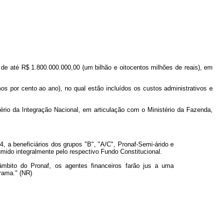
 de até R$ 1.800.000.000,00 (um bilhão e oitocentos milhões de reais), em
mos por cento ao ano), no qual estão incluídos os custos administrativos e
tério da Integração Nacional, em articulação com o Ministério da Fazenda,
, a beneficiários dos grupos "B", "A/C", Pronaf-Semi-árido e
umido integralmente pelo respectivo Fundo Constitucional.
âmbito do Pronaf, os agentes financeiros farão jus a uma
rama." (NR)