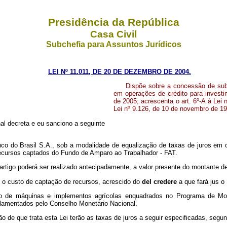
Presidência da República
Casa Civil
Subchefia para Assuntos Jurídicos
LEI Nº 11.011, DE 20 DE DEZEMBRO DE 2004.
Dispõe sobre a concessão de subv
em operações de crédito para invest
de 2005; acrescenta o art. 6º-A à Lei n
Lei nº 9.126, de 10 de novembro de 19
l decreta e eu sanciono a seguinte
o do Brasil S.A., sob a modalidade de equalização de taxas de juros em 
ecursos captados do Fundo de Amparo ao Trabalhador - FAT.
artigo poderá ser realizado antecipadamente, a valor presente do montante d
tre o custo de captação de recursos, acrescido do
del credere
a que fará jus o
ão de máquinas e implementos agrícolas enquadrados no Programa de Mo
gulamentados pelo Conselho Monetário Nacional.
e que trata esta Lei terão as taxas de juros a seguir especificadas, segund