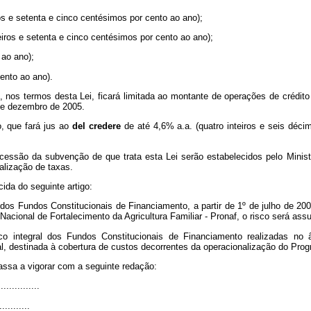
iros e setenta e cinco centésimos por cento ao ano);
nteiros e setenta e cinco centésimos por cento ao ano);
 ao ano);
ento ao ano).
 nos termos desta Lei, ficará limitada ao montante de operações de crédito
 de dezembro de 2005.
o, que fará jus ao
del credere
de até 4,6% a.a. (quatro inteiros e seis déci
ncessão da subvenção de que trata esta Lei serão estabelecidos pelo Minis
lização de taxas.
cida do seguinte artigo:
s Fundos Constitucionais de Financiamento, a partir de 1º de julho de 2004
acional de Fortalecimento da Agricultura Familiar - Pronaf, o risco será ass
co integral dos Fundos Constitucionais de Financiamento realizadas no 
l, destinada à cobertura de custos decorrentes da operacionalização do Prog
passa a vigorar com a seguinte redação:
..............
...........