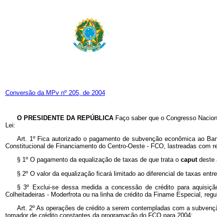
Conversão da MPv nº 205, de 2004
O PRESIDENTE DA REPÚBLICA
Faço saber que o Congresso Naciona
Lei:
Art. 1º Fica autorizado o pagamento de subvenção econômica ao Banc
Constitucional de Financiamento do Centro-Oeste - FCO, lastreadas com r
§ 1º O pagamento da equalização de taxas de que trata o
caput
deste 
§ 2º O valor da equalização ficará limitado ao diferencial de taxas en
§ 3º Exclui-se dessa medida a concessão de crédito para aquisiç
Colheitadeiras - Moderfrota ou na linha de crédito da Finame Especial, re
Art. 2º As operações de crédito a serem contempladas com a subvenção d
tomador de crédito constantes da programação do FCO para 2004: