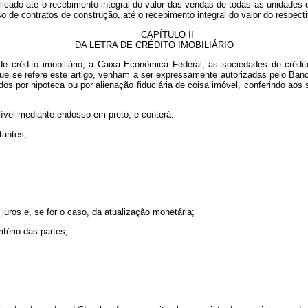
aplicado até o recebimento integral do valor das vendas de todas as unidade
aso de contratos de construção, até o recebimento integral do valor do 
CAPÍTULO II
DA LETRA DE CRÉDITO IMOBILIÁRIO
de crédito imobiliário, a Caixa Econômica Federal, as sociedades de créd
ue se refere este artigo, venham a ser expressamente autorizadas pelo Banco
tidos por hipoteca ou por alienação fiduciária de coisa imóvel, conferindo aos
rível mediante endosso em preto, e conterá:
tantes;
 juros e, se for o caso, da atualização monetária;
itério das partes;