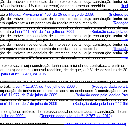
o de imóveis residenciais de interesse social, cuja construção tenha si
erá equivalente a 1% (um por cento) da receita mensal recebida.
(Inc
ncorporação de imóveis de interesse social os destinados à construção de u
rata a
Medida Provisória nº 459, de 25 de março de 2009.
(Incluído p
o de imóveis residenciais de interesse social, cuja construção tenha si
erá equivalente a um por cento da receita mensal recebida.
(Redação
corporação de imóveis de interesse social os destinados à construção de uni
e trata a
Lei nº 11.977, de 7 de julho de 2009.
(Redação dada pela de
o de imóveis residenciais de interesse social, cuja construção tenha si
erá equivalente a 1% (um por cento) da receita mensal recebida.
(Re
o de imóveis residenciais de interesse social, cuja construção tenha si
erá equivalente a um por cento da receita mensal recebida.
(Redação
o de imóveis residenciais de interesse social, cuja construção tenha si
erá equivalente a 1% (um por cento) da receita mensal recebida.
(Re
nteresse social cuja construção tenha sido iniciada ou contratada a partir 
or cento) da receita mensal recebida, desde que, até 31 de dezembro de 201
pela Lei nº 13.970, de 2019)
corporação de imóveis de interesse social os destinados à construção de uni
e trata a
Lei nº 11.977, de 7 de julho de 2009
.
(Redação dada pela Le
corporação de imóveis de interesse social os destinados à construção de uni
ei nº 11.977, de 7 de julho de 2009
.
(Redação dada pela Medida Provi
corporação de imóveis de interesse social os destinados à construção de uni
ei nº 11.977, de 7 de julho de 2009.
(Redação dada pela Lei nº 12.65
corporação de imóveis de interesse social os destinados à construção de uni
e julho de 2009.
(Redação dada pela Lei nº 12.767, de 2012)
§ 6º serão definidas em regulamento.
(Incluído pela Lei nº 12.024, de 2009)