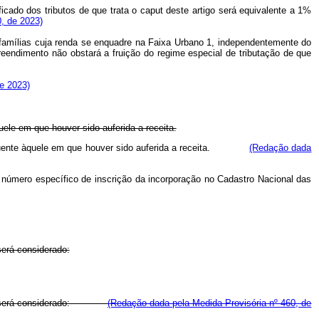
icado dos tributos de que trata o
caput
deste artigo será equivalente a 1%
0, de 2023)
a famílias cuja renda se enquadre na Faixa Urbano 1, independentemente do
eendimento não obstará a fruição do regime especial de tributação de que
de 2023)
ele em que houver sido auferida a receita.
subsequente àquele em que houver sido auferida a receita.
(Redação dada
 número específico de inscrição da incorporação no Cadastro Nacional das
 será considerado:
4º será considerado:
(Redação dada pela Medida Provisória nº 460, de