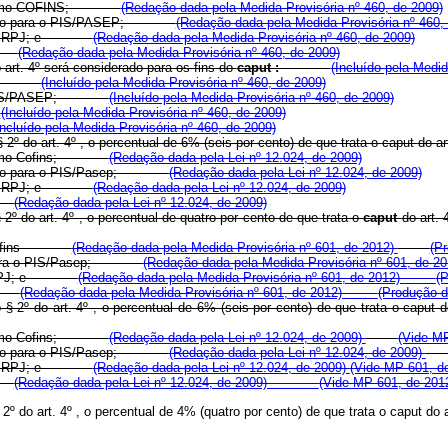
cento) como COFINS;
(Redação dada pela Medida Provisória nº 460, de 2009)
tribuição para o PIS/PASEP;
(Redação dada pela Medida Provisória nº 460,
o) como IRPJ; e
(Redação dada pela Medida Provisória nº 460, de 2009)
L .
(Redação dada pela Medida Provisória nº 460, de 2009)
 art. 4º será considerado para os fins do
caput :
(Incluído pela Medid
OFINS;
(Incluído pela Medida Provisória nº 460, de 2009)
ara o PIS/PASEP;
(Incluído pela Medida Provisória nº 460, de 2009)
e
(Incluído pela Medida Provisória nº 460, de 2009)
Incluído pela Medida Provisória nº 460, de 2009)
§ 2º do art. 4º , o percentual de 6% (seis por cento) de que trata o
caput
do a
nto) como Cofins;
(Redação dada pela Lei nº 12.024, de 2009)
ribuição para o PIS/Pasep;
(Redação dada pela Lei nº 12.024, de 2009)
o) como IRPJ; e
(Redação dada pela Lei nº 12.024, de 2009)
L.
(Redação dada pela Lei nº 12.024, de 2009)
§ 2º do art. 4º , o percentual de quatro por cento de que trata o
caput
do art
como Cofins
(Redação dada pela Medida Provisória nº 601, de 2012)
(P
ição para o PIS/Pasep;
(Redação dada pela Medida Provisória nº 601, de 2
como IRPJ; e
(Redação dada pela Medida Provisória nº 601, de 2012)
(
SLL
(Redação dada pela Medida Provisória nº 601, de 2012)
(Produção d
o § 2º do art. 4º , o percentual de 6% (seis por cento) de que trata o
caput
nto) como Cofins;
(Redação dada pela Lei nº 12.024, de 2009)
(Vide M
ribuição para o PIS/Pasep;
(Redação dada pela Lei nº 12.024, de 2009)
o) como IRPJ; e
(Redação dada pela Lei nº 12.024, de 2009)
(Vide MP 601, de
L.
(Redação dada pela Lei nº 12.024, de 2009)
(Vide MP 601, de 2
§ 2º do art. 4º , o percentual de 4% (quatro por cento) de que trata o
caput
do 