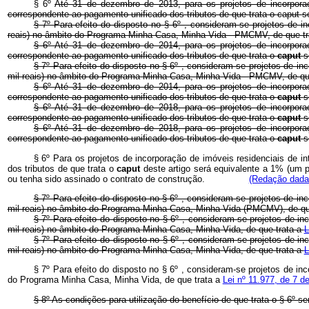
§ 6º
Até 31 de dezembro de 2013, para os projetos de incorporaçã
correspondente ao pagamento unificado dos tributos de que trata o
caput
s
§ 7º Para efeito do disposto no § 6º , consideram-se projetos de i
reais) no âmbito do Programa Minha Casa, Minha Vida - PMCMV, de que t
§ 6º Até 31 de dezembro de 2014, para os projetos de incorporaçã
correspondente ao pagamento unificado dos tributos de que trata o
caput
s
§ 7º Para efeito do disposto no § 6º , consideram-se projetos de in
mil reais) no âmbito do Programa Minha Casa, Minha Vida - PMCMV, de qu
§ 6º Até 31 de dezembro de 2014, para os projetos de incorporaçã
correspondente ao pagamento unificado dos tributos de que trata o
caput
s
§ 6º Até 31 de dezembro de 2018, para os projetos de incorporaçã
correspondente ao pagamento unificado dos tributos de que trata o
caput
s
§ 6º Até 31 de dezembro de 2018, para os projetos de incorporaçã
correspondente ao pagamento unificado dos tributos de que trata o
caput
s
§ 6º Para os projetos de incorporação de imóveis residenciais de i
dos tributos de que trata o
caput
deste artigo será equivalente a 1% (um p
ou tenha sido assinado o contrato de construção.
(Redação dada 
§ 7º Para efeito do disposto no § 6º , consideram-se projetos de in
mil reais) no âmbito do Programa Minha Casa, Minha Vida (PMCMV), de qu
§ 7º
Para efeito do disposto no § 6º , consideram-se projetos de in
mil reais) no âmbito do Programa Minha Casa, Minha Vida, de que trata a
L
§ 7º Para efeito do disposto no § 6º , consideram-se projetos de in
mil reais) no âmbito do Programa Minha Casa, Minha Vida, de que trata a
L
§ 7º Para efeito do disposto no § 6º , consideram-se projetos de in
do Programa Minha Casa, Minha Vida, de que trata a
Lei nº 11.977, de 7 d
§ 8º As condições para utilização do benefício de que trata o 