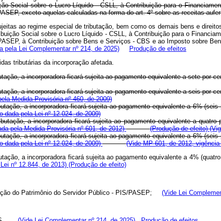
ção Social sobre o Lucro Líquido - CSLL, à Contribuição para o Financiam
ASEP, exceto aquelas calculadas na forma do art. 4º sobre as receitas aufer
ujeitas ao regime especial de tributação, bem como os demais bens e direitos
ibuição Social sobre o Lucro Líquido - CSLL, à Contribuição para o Financi
PASEP, à Contribuição sobre Bens e Serviços - CBS e ao Imposto sobre Bens
 pela Lei Complementar nº 214, de 2025)
Produção de efeitos
das tributárias da incorporação afetada.
utação, a incorporadora ficará sujeita ao pagamento equivalente a sete por 
utação, a incorporadora ficará sujeita ao pagamento equivalente a seis por 
ela Medida Provisória nº 460, de 2009)
utação, a incorporadora ficará sujeita ao pagamento equivalente a 6% (seis
 dada pela Lei nº 12.024, de 2009)
ibutação, a incorporadora ficará sujeita ao pagamento equivalente a quatro
da pela Medida Provisória nº 601, de 2012)
(Produção de efeito)
(Vi
utação, a incorporadora ficará sujeita ao pagamento equivalente a 6% (seis
 dada pela Lei nº 12.024, de 2009)
(Vide MP 601, de 2012, vigência
utação, a incorporadora ficará sujeita ao pagamento equivalente a 4% (quatr
Lei nº 12.844, de 2013)
(Produção de efeito)
rmação do Patrimônio do Servidor Público - PIS/PASEP;
(Vide Lei Complemen
OFINS.
(Vide Lei Complementar nº 214, de 2025)
Produção de efeitos