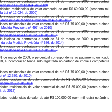
do iniciada ou contratada a partir de 31 de março de 2009, o percentual
luído pela Lei nº 12.024, de 2009)
nidades residenciais de valor comercial de até R$ 60.000,00 (sessenta mil
ela Lei nº 12.024, de 2009)
do iniciada ou contratada a partir de 31 de março de 2009, o percentual
 dada pela de Medida Provisória nº 497, de 2010)
dades residenciais de valor comercial de até R$ 75.000,00 (setenta e cinco
 Medida Provisória nº 497, de 2010)
do iniciada ou contratada a partir de 31 de março de 2009, o percentual
dação dada pela Lei nº 12.350, de 2010)
do iniciada ou contratada a partir de 31 de março de 2009, o percentual
 da pela Medida Provisória nº 656, de 2014)
do iniciada ou contratada a partir de 31 de março de 2009, o percentual
dação dada pela Lei nº 13.097, de 2015)
de 31 de março de 2009, o percentual correspondente ao pagamento unificado
8, a incorporação tenha sido registrada no cartório de imóveis competente
dades residenciais de valor comercial de até R$ 75.000,00 (setenta e cinco
i nº 12.350, de 2010)
dades residenciais de valor comercial de até R$ 85.000,00 (oitenta e cinco
sória nº 552, de 2011)
dades residenciais de valor comercial de até R$ 85.000,00 (oitenta e cinco
5, de 2012)
dades residenciais de valor de até R$ 100.000,00 (cem mil reais) no âmbito