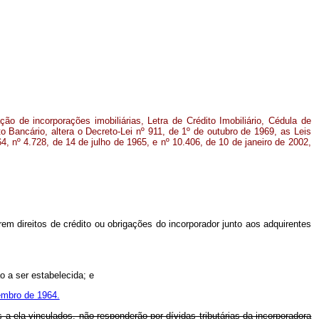
ão de incorporações imobiliárias, Letra de Crédito Imobiliário, Cédula de
to Bancário, altera o Decreto-Lei nº 911, de 1º de outubro de 1969, as Leis
, nº 4.728, de 14 de julho de 1965, e nº 10.406, de 10 de janeiro de 2002,
arem direitos de crédito ou obrigações do incorporador junto aos adquirentes
o a ser estabelecida; e
embro de 1964.
 a ela vinculados, não responderão por dívidas tributárias da incorporadora