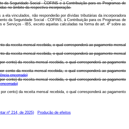
ento da Seguridade Social - COFINS e à Contribuição para os Programas de
idas no âmbito da respectiva incorporação.
 a ela vinculados, não responderão por dívidas tributárias da incorporadora
amento da Seguridade Social - COFINS, à Contribuição para os Programas de
 e Serviços - IBS, exceto aquelas calculadas na forma do art. 4º sobre as
cento da receita mensal recebida, o qual corresponderá ao pagamento mensal
cento da receita mensal recebida, o qual corresponderá ao pagamento mensal
 por cento) da receita mensal recebida, o qual corresponderá ao pagamento
 por cento da receita mensal recebida, o qual corresponderá ao pagamento
gência encerrada)
 por cento) da receita mensal recebida, o qual corresponderá ao pagamento
 encerrada)
o por cento) da receita mensal recebida, o qual corresponderá ao pagamento
tar nº 214, de 2025)
Produção de efeitos