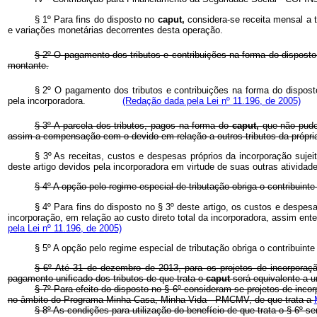
§ 1º Para fins do disposto no
caput,
considera-se receita mensal a 
e variações monetárias decorrentes desta operação.
§ 2º O pagamento dos tributos e contribuições na forma do dispost
montante.
§ 2º O pagamento dos tributos e contribuições na forma do disposto
pela incorporadora.
(Redação dada pela Lei nº 11.196, de 2005)
§ 3º A parcela dos tributos, pagos na forma do
caput,
que não pude
assim a compensação com o devido em relação a outros tributos da própria
§ 3º As receitas, custos e despesas próprios da incorporação sujei
deste artigo devidos pela incorporadora em virtude de suas outras ati
§ 4º A opção pelo regime especial de tributação obriga o contribuinte
§ 4º Para fins do disposto no § 3º deste artigo, os custos e despe
incorporação, em relação ao custo direto total da incorporadora, assim
pela Lei nº 11.196, de 2005)
§ 5º A opção pelo regime especial de tributação obriga o contribu
§ 6º Até 31 de dezembro de 2013, para os projetos de incorporação
pagamento unificado dos tributos de que trata o
caput
será equivalente 
§ 7º Para efeito do disposto no § 6º consideram-se projetos de inco
no âmbito do Programa Minha Casa, Minha Vida - PMCMV, de que trata a
§ 8º As condições para utilização do benefício de que trata o 