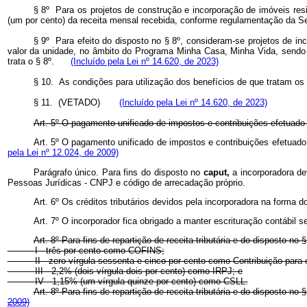
§ 8º Para os projetos de construção e incorporação de imóveis resi
(um por cento) da receita mensal recebida, conforme regulamentação da S
§ 9º Para efeito do disposto no § 8º, consideram-se projetos de in
valor da unidade, no âmbito do Programa Minha Casa, Minha Vida, sendo q
trata o § 8º.
(Incluído pela Lei nº 14.620, de 2023)
§ 10. As condições para utilização dos benefícios de que tratam 
§ 11. (VETADO)
(Incluído pela Lei nº 14.620, de 2023)
Art. 5º O pagamento unificado de impostos e contribuições efetuado 
Art. 5º O pagamento unificado de impostos e contribuições efetua
pela Lei nº 12.024, de 2009)
Parágrafo único. Para fins do disposto no
caput,
a incorporadora d
Pessoas Jurídicas - CNPJ e código de arrecadação próprio.
Art. 6º Os créditos tributários devidos pela incorporadora na forma d
Art. 7º O incorporador fica obrigado a manter escrituração contábil
Art. 8º Para fins de repartição de receita tributária e do disposto no 
I - três por cento como COFINS;
II - zero vírgula sessenta e cinco por cento como Contribuição par
III - 2,2% (dois vírgula dois por cento) como IRPJ; e
IV - 1,15% (um vírgula quinze por cento) como CSLL.
Art. 8º Para fins de repartição de receita tributária e do disposto no 
2009)