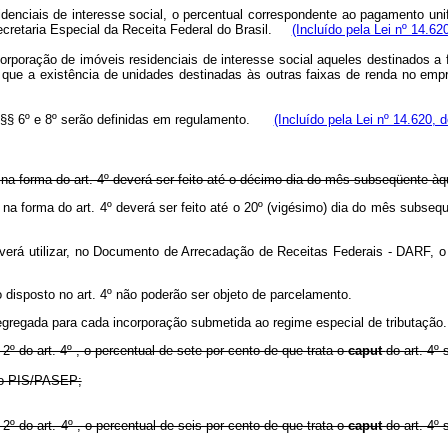
denciais de interesse social, o percentual correspondente ao pagamento unif
ecretaria Especial da Receita Federal do Brasil.
(Incluído pela Lei nº 14.62
corporação de imóveis residenciais de interesse social aqueles destinados 
ue a existência de unidades destinadas às outras faixas de renda no empr
os §§ 6º e 8º serão definidas em regulamento.
(Incluído pela Lei nº 14.620, 
na forma do art. 4º deverá ser feito até o décimo dia do mês subseqüente àqu
do na forma do art. 4º deverá ser feito até o 20º (vigésimo) dia do mês 
everá utilizar, no Documento de Arrecadação de Receitas Federais - DARF, o
o disposto no art. 4º não poderão ser objeto de parcelamento.
 segregada para cada incorporação submetida ao regime especial de tributação.
§ 2º do art. 4º , o percentual de sete por cento de que trata o
caput
do art. 4º
a o PIS/PASEP;
§ 2º do art. 4º , o percentual de seis por cento de que trata o
caput
do art. 