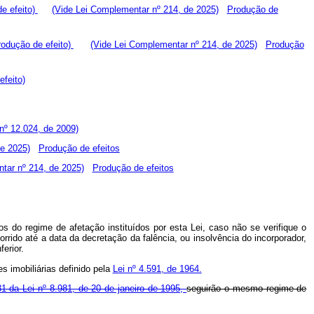
e efeito)
(Vide Lei Complementar nº 214, de 2025)
Produção de
rodução de efeito)
(Vide Lei Complementar nº 214, de 2025)
Produção
efeito)
 nº 12.024, de 2009)
e 2025)
Produção de efeitos
tar nº 214, de 2025)
Produção de efeitos
s do regime de afetação instituídos por esta Lei, caso não se verifique o
rrido até a data da decretação da falência, ou insolvência do incorporador,
erior.
s imobiliárias definido pela
Lei nº 4.591, de 1964.
 31 da Lei nº 8.981, de 20 de janeiro de 1995,
seguirão o mesmo regime de