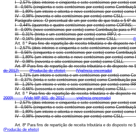
I - 2,57% (dois inteiros e cinqüenta e sete centésimos por 
II - 0,56% (cinqüenta e seis centésimos por cento) como Con
III - 1,89% (um inteiro e oitenta e nove centésimos por cent
IV - 0,98% (noventa e oito centésimos por cento) como CSL
Parágrafo único. O percentual de um por cento de que trata o § 6º do
I - 0,44% (quarenta e quatro centésimos por cento) como C
II - 0,09% (nove centésimos por cento) como Contribuição p
III - 0,31% (trinta e um centésimos por cento) como IRPJ; 
IV - 0,16% (dezesseis centésimos por cento) como CSLL.
(
Art. 8 º
Para fins de repartição de receita tributária e do disposto no 
I - 2,57% (dois inteiros e cinquenta e sete centésimos por ce
II - 0,56% (cinquenta e seis centésimos por cento) como Cont
III - 1,89% (um inteiro e oitenta e nove centésimos por cent
IV - 0,98% (noventa e oito centésimos por cento) como CSL
Art. 8º Para fins de repartição de receita tributária e do disposto no 
de 2012)
(Produção de efeito)
(Vigência encerrada)
I - 1,71% (um inteiro e setenta e um centésimos por cento) 
II - 0,37% (trinta e sete centésimos por cento) como Contribu
III - 1,26% (um inteiro e vinte e seis centésimos por cento) 
IV - 0,66% (sessenta e seis centésimos por cento) como C
Art. 8 º
Para fins de repartição de receita tributária e do disposto n
2009)
(Vide MP 601, de 2012, vigência encerrada)
I - 2,57% (dois inteiros e cinquenta e sete centésimos por ce
II - 0,56% (cinquenta e seis centésimos por cento) como Cont
III - 1,89% (um inteiro e oitenta e nove centésimos por cent
IV - 0,98% (noventa e oito centésimos por cento) como CSL
Art. 8º Para fins de repartição de receita tributária e do disposto no 
(Produção de efeito)