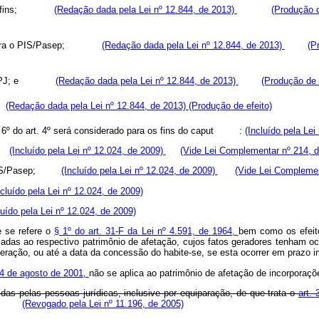
como Cofins;
(Redação dada pela Lei nº 12.844, de 2013)
(Produção d
ição para o PIS/Pasep;
(Redação dada pela Lei nº 12.844, de 2013)
(P
como IRPJ; e
(Redação dada pela Lei nº 12.844, de 2013)
(Produção de 
L.
(Redação dada pela Lei nº 12.844, de 2013)
(Produção de efeito)
6º do art. 4º será considerado para os fins do
caput
:
(Incluído pela Lei
s;
(Incluído pela Lei nº 12.024, de 2009)
(Vide Lei Complementar nº 214, d
a o PIS/Pasep;
(Incluído pela Lei nº 12.024, de 2009)
(Vide Lei Complemen
ncluído pela Lei nº 12.024, de 2009)
luído pela Lei nº 12.024, de 2009)
e se refere o
§ 1º do art. 31-F da Lei nº 4.591, de 1964,
bem como os efeito
uladas ao respectivo patrimônio de afetação, cujos fatos geradores tenham oco
ração, ou até a data da concessão do habite-se, se esta ocorrer em prazo inf
24 de agosto de 2001,
não se aplica ao patrimônio de afetação de incorporaçõe
as pelas pessoas jurídicas, inclusive por equiparação, de que trata o
art.
(Revogado pela Lei nº 11.196, de 2005)