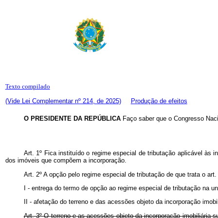
Texto compilado
(Vide Lei Complementar nº 214, de 2025)
Produção de efeitos
O PRESIDENTE DA REPÚBLICA
Faço saber que o Congresso Nacio
Art. 1º Fica instituído o regime especial de tributação aplicável às 
dos imóveis que compõem a incorporação.
Art. 2º A opção pelo regime especial de tributação de que trata o art
I - entrega do termo de opção ao regime especial de tributação na 
II - afetação do terreno e das acessões objeto da incorporação imobi
Art. 3º O terreno e as acessões objeto da incorporação imobiliária s