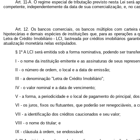
Art. 11-A. O regime especial de tributação previsto nesta Lei será 
competente, independentemente da data de sua comercialização, e, no c
Art. 12. Os bancos comerciais, os bancos múltiplos com carteira 
hipotecárias e demais espécies de instituições que, para as operações a q
Letra de Crédito Imobiliário - LCI, lastreada por créditos imobiliários garan
atualização monetária nelas estipulados.
§ 1º A LCI será emitida sob a forma nominativa, podendo ser transfe
I - o nome da instituição emitente e as assinaturas de seus represen
II - o número de ordem, o local e a data de emissão;
III - a denominação "Letra de Crédito Imobiliário";
IV - o valor nominal e a data de vencimento;
V - a forma, a periodicidade e o local de pagamento do principal, dos
VI - os juros, fixos ou flutuantes, que poderão ser renegociáveis, a cr
VII - a identificação dos créditos caucionados e seu valor;
VIII - o nome do titular; e
IX - cláusula à ordem, se endossável.