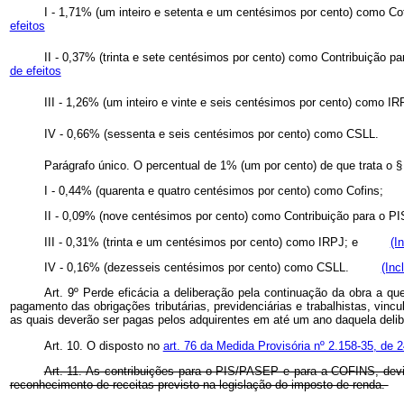
I - 1,71% (um inteiro e setenta e um centésimos por cento) 
efeitos
II - 0,37% (trinta e sete centésimos por cento) como Contribu
de efeitos
III - 1,26% (um inteiro e vinte e seis centésimos por cento) 
IV - 0,66% (sessenta e seis centésimos por cento) como CSL
Parágrafo único. O percentual de 1% (um por cento) de que trata o § 
I - 0,44% (quarenta e quatro centésimos por cento) como Cofin
II - 0,09% (nove centésimos por cento) como Contribuição par
III - 0,31% (trinta e um centésimos por cento) como IRPJ; e
(I
IV - 0,16% (dezesseis centésimos por cento) como CSLL.
(Inc
Art. 9º Perde eficácia a deliberação pela continuação da obra a qu
pagamento das obrigações tributárias, previdenciárias e trabalhistas, vinc
as quais deverão ser pagas pelos adquirentes em até um ano daquela delibe
Art. 10. O disposto no
art. 76 da Medida Provisória nº 2.158-35, de 
Art. 11. As contribuições para o PIS/PASEP e para a COFINS, devid
reconhecimento de receitas previsto na legislação do imposto de renda.