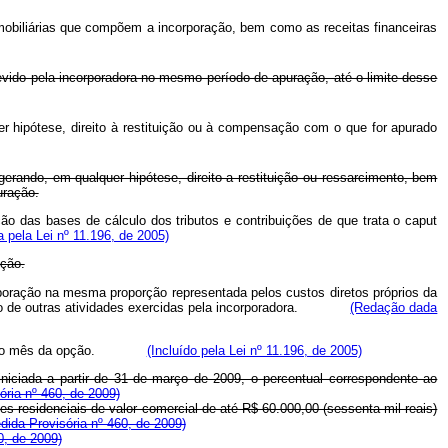
imobiliárias que compõem a incorporação, bem como as receitas financeiras
ido pela incorporadora no mesmo período de apuração, até o limite desse
er hipótese, direito à restituição ou à compensação com o que for apurado
rando, em qualquer hipótese, direito a restituição ou ressarcimento, bem
uração.
ão das bases de cálculo dos tributos e contribuições de que trata o caput
 pela Lei nº 11.196, de 2005)
pção.
rporação na mesma proporção representada pelos custos diretos próprios da
es e o de outras atividades exercidas pela incorporadora.
(Redação dada
a partir do mês da opção.
(Incluído pela Lei nº 11.196, de 2005)
iniciada a partir de 31 de março de 2009, o percentual correspondente ao
ória nº 460, de 2009)
es residenciais de valor comercial de até R$ 60.000,00 (sessenta mil reais)
dida Provisória nº 460, de 2009)
0, de 2009)