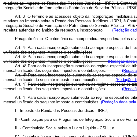
relativas ao Imposto de Renda das Pessoas Jurídicas - IRPJ, à Contribui
Integração Social e de Formação do Patrimônio do Servidor Público - PIS/P
Art. 3º O terreno e as acessões objeto da incorporação imobiliária s
relativas ao Imposto sobre a Renda das Pessoas Jurídicas - IRPJ, à Contr
Integração Social e de Formação do Patrimônio do Servidor Público - PIS/
receitas auferidas no âmbito da respectiva incorporação.
(Redação dada
Parágrafo único. O patrimônio da incorporadora responderá pelas dívi
Art. 4º Para cada incorporação submetida ao regime especial de trib
unificado dos seguintes impostos e contribuições:
Art. 4º Para cada incorporação submetida ao regime especial de trib
unificado dos seguintes impostos e contribuições:
(Redação dada p
Art. 4º
Para cada incorporação submetida ao regime especial de trib
mensal unificado dos seguintes impostos e contribuições:
(Redação
Art. 4º Para cada incorporação submetida ao regime especial de tr
mensal unificado do seguinte imposto e contribuições:
(Redação da
Art. 4º
Para cada incorporação submetida ao regime especial de trib
mensal unificado dos seguintes impostos e contribuições:
(Redação
Art. 4º Para cada incorporação submetida ao regime especial de trib
mensal unificado do seguinte imposto e contribuições:
(Redação dada pela 
I - Imposto de Renda das Pessoas Jurídicas - IRPJ;
II - Contribuição para os Programas de Integração Social e de Fo
III - Contribuição Social sobre o Lucro Líquido - CSLL; e
IV - Contribuição para Financiamento da Seguridade Social - C