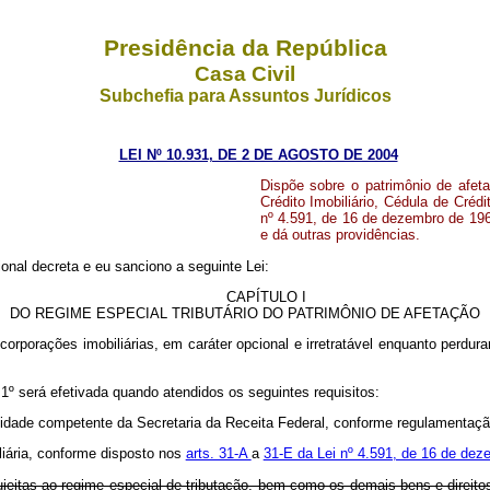
Presidência da República
Casa Civil
Subchefia para Assuntos Jurídicos
LEI Nº 10.931, DE 2 DE AGOSTO DE 2004
Dispõe sobre o patrimônio de afetaç
Crédito Imobiliário, Cédula de Crédi
nº 4.591, de 16 de dezembro de 1964
e dá outras providências.
nal decreta e eu sanciono a seguinte Lei:
CAPÍTULO I
DO REGIME ESPECIAL TRIBUTÁRIO DO PATRIMÔNIO DE AFETAÇÃO
incorporações imobiliárias, em caráter opcional e irretratável enquanto perdur
. 1º será efetivada quando atendidos os seguintes requisitos:
unidade competente da Secretaria da Receita Federal, conforme regulamentaçã
liária, conforme disposto nos
arts. 31-A
a
31-E da Lei nº 4.591, de 16 de dez
ujeitas ao regime especial de tributação, bem como os demais bens e direitos