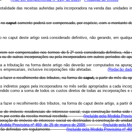
totalidade das receitas auferidas pela incorporadora na venda das unidades 
o no
caput
somente poderá ser compensado, por espécie, com o montante dev
 no caput deste artigo será considerado definitivo, não gerando, em qualqu
rem ser compensados nos termos do § 2º será considerada definitiva, não ge
 ou de outras incorporações ou pela incorporadora em outros períodos de ap
ta a tributação na forma deste artigo não deverão ser computados na apuraç
vidades empresariais, inclusive incorporações não afetadas.
(Redação dada
 a fazer o recolhimento dos tributos, na forma do
caput,
a partir do mês da o
sas indiretos pagos pela incorporadora no mês serão apropriados a cada inco
 entendido como a soma de todos os custos diretos de todas as incorporaçõ
inte a fazer o recolhimento dos tributos, na forma do caput deste artigo, 
 de imóveis residenciais de interesse social, cuja construção tenha sido 
a um por cento da receita mensal recebida.
(Incluído pela Medida Provis
rporação de imóveis de interesse social os destinados à construção de unidad
Medida Provisória nº 459, de 25 de março de 2009
.
(Incluído pela Me
§ 6º serão definidas em regulamento.
(Incluído pela Medida Provisória nº 46