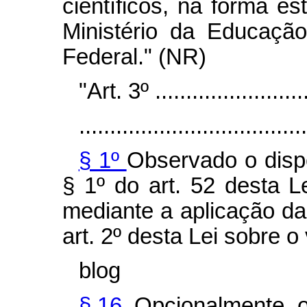
científicos, na forma e
Ministério da Educaçã
Federal." (NR)
"Art. 3º ..........................
.....................................
§ 1º
Observado o dispo
§ 1º do art. 52 desta L
mediante a aplicação da
art. 2º desta Lei sobre o 
blog
§ 16.
Opcionalmente, o 