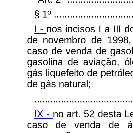
§ 1º ..............................
I -
nos incisos I a III d
de novembro de 1998, 
caso de venda de gasol
gasolina de aviação, ó
gás liquefeito de petról
de gás natural;
.....................................
IX -
no art. 52 desta L
caso de venda de águ