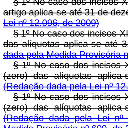
§ 1º No caso dos incisos X
artigo aplica-se até 31 de d
Lei nº 12.096, de 2009)
§ 1º
No caso dos incisos X
das alíquotas aplica-se até
dada pela Medida Provisória n
§ 1º
No caso dos incisos 
(zero) das alíquotas aplic
(Redação dada pela Lei nº 12
§ 1º No caso dos incisos
(zero) das alíquotas aplic
(Redação dada pela Lei nº