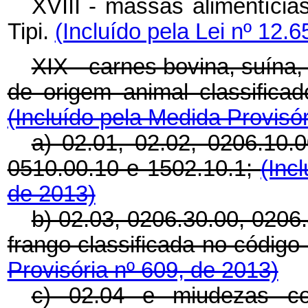
XVIII -
massas alimentícias
Tipi.
(Incluído pela Lei nº 12.
XIX - carnes bovina, suína,
de origem animal classifica
(Incluído pela Medida Provisór
a) 02.01, 02.02, 0206.10.0
0510.00.10 e 1502.10.1;
(Inc
de 2013)
b) 02.03, 0206.30.00, 0206.
frango classificada no código
Provisória nº 609, de 2013)
c) 02.04 e miudezas co