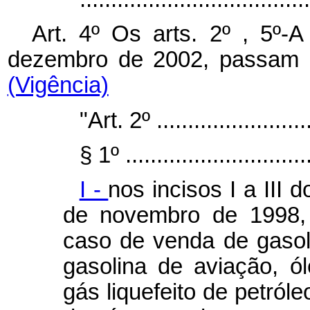
Art. 4º Os arts. 2º , 5º-
dezembro de 2002, passam a
(Vigência)
"Art. 2º ..........................
§ 1º ..............................
I -
nos incisos I a III d
de novembro de 1998, 
caso de venda de gasol
gasolina de aviação, ó
gás liquefeito de petról