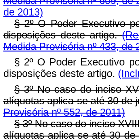
Medida Provisória nº 609, de
de 2013)
§ 2º O Poder Executivo po
disposições deste artigo.
(Re
Medida Provisória nº 433, de 
§ 2º O Poder Executivo po
disposições deste artigo.
(Inc
§ 3º No caso do inciso XV
alíquotas aplica-se até 30 de
Provisória nº 552, de 2011)
§ 3º
No caso do inciso XVII
alíquotas aplica-se até 30 d