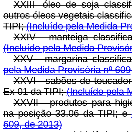
XXIII- óleo de soja class
outros óleos vegetais classif
TIPI;
(Incluído pela Medida Pr
XXIV - manteiga classific
(Incluído pela Medida Provisór
XXV - margarina classific
pela Medida Provisória nº 609
XXVI - sabões de toucador 
Ex 01 da TIPI;
(Incluído pela 
XXVII - produtos para higi
na posição 33.06 da TIPI; e
609, de 2013)