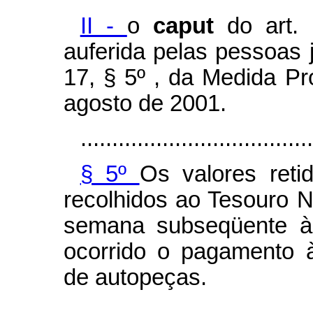
II -
o
caput
do art.
auferida pelas pessoas j
17, § 5º , da Medida Pr
agosto de 2001.
.....................................
§ 5º
Os valores reti
recolhidos ao Tesouro Na
semana subseqüente àq
ocorrido o pagamento à
de autopeças.
...................................