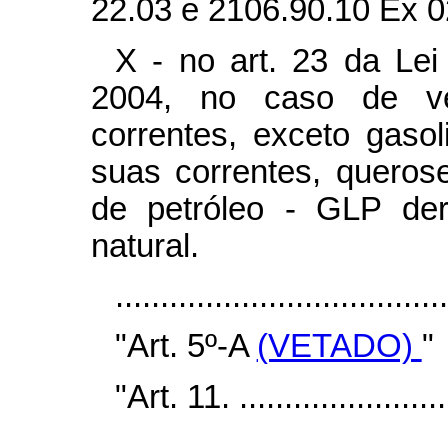
22.03 e 2106.90.10 Ex 02
X - no art. 23 da Lei
2004, no caso de v
correntes, exceto gasol
suas correntes, querose
de petróleo - GLP der
natural.
...................................
"Art. 5º-A
(VETADO)
"
"Art. 11. .........................
.....................................