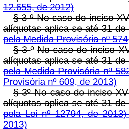
12.655, de 2012)
§ 3
º
No caso do inciso XV
alíquotas aplica-se até 31 d
pela Medida Provisória nº 574
§ 3
º
No caso do inciso XV
alíquotas aplica-se até 31 d
pela Medida Provisória nº 58
Provisória nº 609, de 2013)
§ 3º No caso do inciso XV
alíquotas aplica-se até 31 d
pela Lei nº 12794, de 2013
2013)