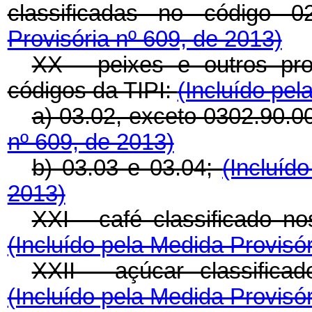
classificadas no código 0
Provisória nº 609, de 2013)
XX - peixes e outros pro
códigos da TIPI:
(Incluído pel
a) 03.02, exceto 0302.90.0
nº 609, de 2013)
b) 03.03 e 03.04;
(Incluíd
2013)
XXI - café classificado n
(Incluído pela Medida Provisór
XXII - açúcar classifica
(Incluído pela Medida Provisór