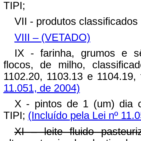
TIPI;
VII - produtos classificado
VIII – (VETADO)
IX - farinha, grumos e 
flocos, de milho, classific
1102.20, 1103.13 e 1104.19,
11.051, de 2004)
X - pintos de 1 (um) dia 
TIPI;
(Incluído pela Lei nº 11.
XI – leite fluido pasteur