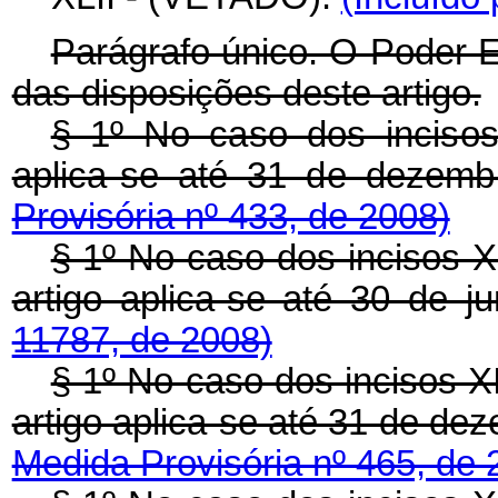
Parágrafo único. O Poder E
das disposições deste artigo.
§ 1º No caso dos inciso
aplica-se até 31 de dezem
Provisória nº 433, de 2008)
§ 1º No caso dos incisos X
artigo aplica-se até 30 de 
11787, de 2008)
§ 1º No caso dos incisos X
artigo aplica-se até 31 de d
Medida Provisória nº 465, de 