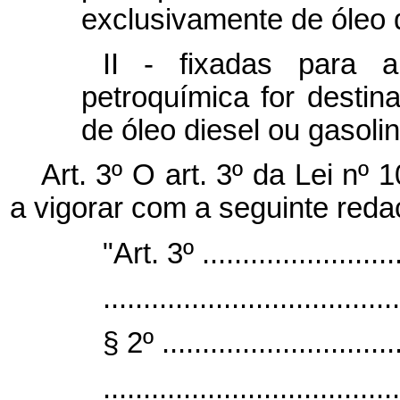
exclusivamente de óleo d
II - fixadas para 
petroquímica for desti
de óleo diesel ou gasoli
Art. 3º O art. 3º da Lei nº
a vigorar com a seguinte red
"Art. 3º ..........................
.....................................
§ 2º ..............................
.....................................