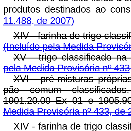
produtos destinados ao co
11.488, de 2007)
XIV - farinha de trigo class
(Incluído pela Medida Provisór
XV - trigo classificado n
pela Medida Provisória nº 433
XVI - pré-misturas própri
pão comum classificados,
1901.20.00 Ex 01 e 1905.9
Medida Provisória nº 433, de 
XIV - farinha de trigo class