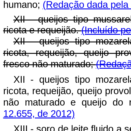
humano;
(Redação dada pela 
XII - queijos tipo mussare
ricota e requeijão.
(Incluído pe
XII - queijos tipo mozarel
ricota, requeijão, queijo p
fresco não maturado;
(Redaçã
XII - queijos tipo mozarel
ricota, requeijão, queijo prov
não maturado e queijo do 
12.655, de 2012)
XIII - soro de leite fluido 