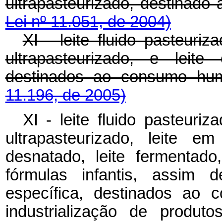
ultrapasteurizado, destinad
Lei nº 11.051, de 2004)
XI - leite fluido pasteuriz
ultrapasteurizado, e leit
destinados ao consumo h
11.196, de 2005)
XI - leite fluido pasteuriz
ultrapasteurizado, leite e
desnatado, leite fermentad
fórmulas infantis, assim d
específica, destinados ao 
industrialização de produ