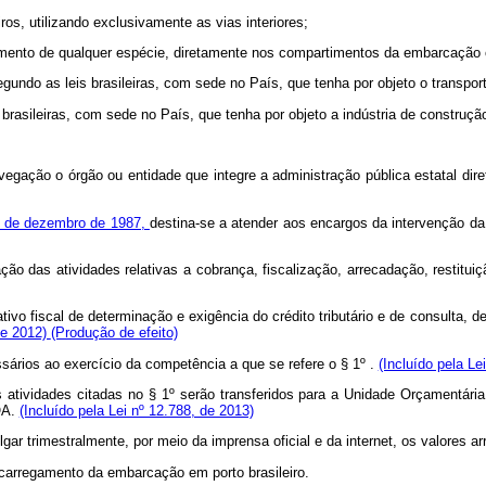
iros, utilizando exclusivamente as vias interiores;
mento de qualquer espécie, diretamente nos compartimentos da embarcação
egundo as leis brasileiras, com sede no País, que tenha por objeto o transpor
is brasileiras, com sede no País, que tenha por objeto a indústria de construçã
ação o órgão ou entidade que integre a administração pública estatal direta 
23 de dezembro de 1987,
destina-se a atender aos encargos da intervenção da
ação das atividades relativas a cobrança, fiscalização, arrecadação, restit
vo fiscal de determinação e exigência do crédito tributário e de consulta, d
 de 2012)
(Produção de efeito)
ssários ao exercício da competência a que se refere o § 1º .
(Incluído pela Le
atividades citadas no § 1º serão transferidos para a Unidade Orçamentária 
OA.
(Incluído pela Lei nº 12.788, de 2013)
ulgar trimestralmente, por meio da imprensa oficial e da internet, os valore
scarregamento da embarcação em porto brasileiro.