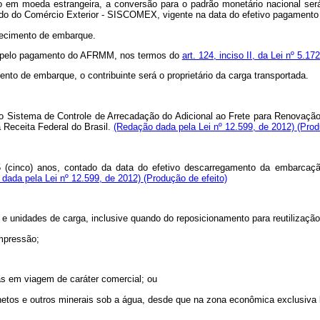
so em moeda estrangeira, a conversão para o padrão monetário nacional se
rado do Comércio Exterior - SISCOMEX, vigente na data do efetivo pagamen
hecimento de embarque.
vel pelo pagamento do AFRMM, nos termos do
art. 124, inciso II, da Lei nº 5.1
o de embarque, o contribuinte será o proprietário da carga transportada.
o Sistema de Controle de Arrecadação do Adicional ao Frete para Renovaçã
 Receita Federal do Brasil.
(Redação dada pela Lei nº 12.599, de 2012)
(Prod
e 5 (cinco) anos, contado da data do efetivo descarregamento da embarc
dada pela Lei nº 12.599, de 2012)
(Produção de efeito)
e unidades de carga, inclusive quando do reposicionamento para reutilização
impressão;
s em viagem de caráter comercial; ou
netos e outros minerais sob a água, desde que na zona econômica exclusiva b