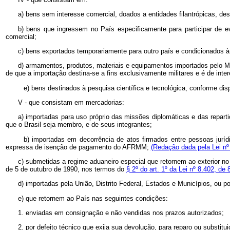
a) bens sem interesse comercial, doados a entidades filantrópicas, des
b) bens que ingressem no País especificamente para participar de e
comercial;
c) bens exportados temporariamente para outro país e condicionados 
d) armamentos, produtos, materiais e equipamentos importados pelo Mi
de que a importação destina-se a fins exclusivamente militares e é de inte
e) bens destinados à pesquisa científica e tecnológica, conforme dis
V - que consistam em mercadorias:
a) importadas para uso próprio das missões diplomáticas e das repar
que o Brasil seja membro, e de seus integrantes;
b) importadas em decorrência de atos firmados entre pessoas juríd
expressa de isenção de pagamento do AFRMM;
(Redação dada pela Lei nº
c) submetidas a regime aduaneiro especial que retornem ao exterior n
de 5 de outubro de 1990, nos termos do
§ 2º do art. 1º da Lei nº 8.402, de 
d) importadas pela União, Distrito Federal, Estados e Municípios, ou po
e) que retornem ao País nas seguintes condições:
1. enviadas em consignação e não vendidas nos prazos autorizados;
2. por defeito técnico que exija sua devolução, para reparo ou substitui