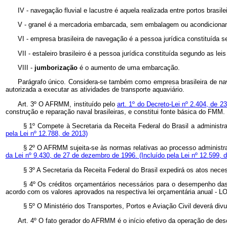
IV - navegação fluvial e lacustre é aquela realizada entre portos brasile
V - granel é a mercadoria embarcada, sem embalagem ou acondiciona
VI - empresa brasileira de navegação é a pessoa jurídica constituída s
VII - estaleiro brasileiro é a pessoa jurídica constituída segundo as le
VIII -
jumborização
é o aumento de uma embarcação.
Parágrafo único. Considera-se também como empresa brasileira de naveg
autorizada a executar as atividades de transporte aquaviário.
Art. 3º O AFRMM, instituído pelo
art. 1º do Decreto-Lei nº 2.404, de 
construção e reparação naval brasileiras, e constitui fonte básica do FMM.
§ 1º Compete à Secretaria da Receita Federal do Brasil a administr
pela Lei nº 12.788, de 2013)
§ 2º O AFRMM sujeita-se às normas relativas ao processo administrati
da Lei nº 9.430, de 27 de dezembro de 1996.
(Incluído pela Lei nº 12.599,
§ 3º A Secretaria da Receita Federal do Brasil expedirá os atos nece
§ 4º Os créditos orçamentários necessários para o desempenho das 
acordo com os valores aprovados na respectiva lei orçamentária anual - L
§ 5º O Ministério dos Transportes, Portos e Aviação Civil deverá div
Art. 4º O fato gerador do AFRMM é o início efetivo da operação de de