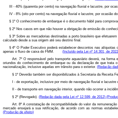
III - 40% (quarenta por cento) na navegação fluvial e lacustre, por oca
IV - 8% (oito por cento) na navegação fluvial e lacustre, por ocasião d
§ 1º O conhecimento de embarque é o documento hábil para comprovaçã
§ 2º Nos casos em que não houver a obrigação de emissão do conhecime
§ 3º Sobre as mercadorias destinadas a porto brasileiro que efetuarem
calculado desde a sua origem até seu destino final.
§ 4º O Poder Executivo poderá estabelecer descontos nas alíquotas 
apenas o fluxo de caixa do FMM.
(Incluído pela Lei nº 14.301, de 2022
Art. 7º O responsável pelo transporte aquaviário deverá, na forma
oriundos do conhecimento de embarque ou da declaração de que trata o 
nacionalização, inclusive aquelas em trânsito para o exterior.
(Redação dada
§ 1º Deverão também ser disponibilizados à Secretaria da Receita Fe
I - de exportação, inclusive por meio de navegação fluvial e lacustre 
II - de transporte em navegação interior, quando não ocorrer a inci
§ 2º (Revogado).
(Redação dada pela Lei nº 12.599, de 2012)
(Produç
Art. 8º A constatação de incompatibilidade do valor da remuneração
mercado ensejará a sua retificação, de acordo com as normas estabelec
(Produção de efeito)