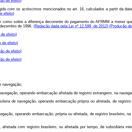
ão de efeito)
do com os acréscimos mencionados no art. 16, calculados a partir da data
e efeito)
 como sobre a diferença decorrente do pagamento do AFRMM a menor que o 
de dezembro de 1996.
(Redação dada pela Lei nº 12.599, de 2012)
(Produção de 
de efeito)
 de efeito)
ão de efeito)
ão de efeito)
e navegação;
 navegação, operando embarcação afretada de registro estrangeiro, na na
eira de navegação, operando embarcação própria ou afretada, de registro br
gação, operando embarcação, própria ou afretada, de registro brasileiro, na
a, afretada com registro brasileiro, ou afretada por tempo, de subsidiári