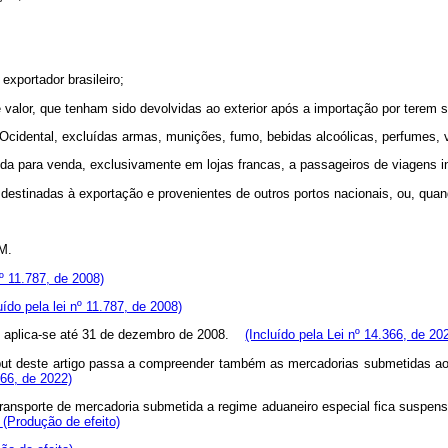
xportador brasileiro;
e valor, que tenham sido devolvidas ao exterior após a importação por terem 
cidental, excluídas armas, munições, fumo, bebidas alcoólicas, perfumes, v
nda para venda, exclusivamente em lojas francas, a passageiros de viagens in
destinadas à exportação e provenientes de outros portos nacionais, ou, quand
M.
nº 11.787, de 2008)
uído pela lei nº 11.787, de 2008)
o aplica-se até 31 de dezembro de 2008.
(Incluído pela Lei nº 14.366, de 20
ut
deste artigo passa a compreender também as mercadorias submetidas ao
366, de 2022)
ransporte de mercadoria submetida a regime aduaneiro especial fica suspens
)
(Produção de efeito)