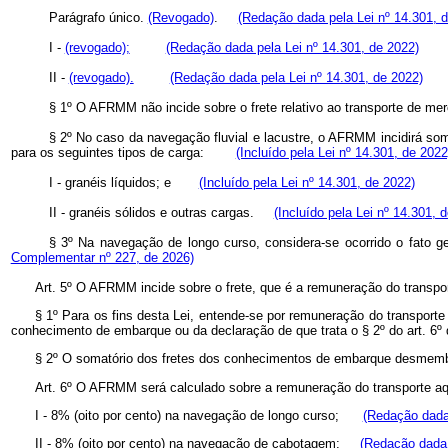
Parágrafo único.
(Revogado)
.
(Redação dada pela Lei nº 14.301, 
I -
(revogado);
(Redação dada pela Lei nº 14.301, de 2022)
II -
(revogado).
(Redação dada pela Lei nº 14.301, de 2022)
§ 1º O AFRMM não incide sobre o frete relativo ao transporte de
§ 2º No caso da navegação fluvial e lacustre, o AFRMM incidirá so
para os seguintes tipos de carga:
(Incluído pela Lei nº 14.301, de 2022
I - granéis líquidos; e
(Incluído pela Lei nº 14.301, de 2022)
II - granéis sólidos e outras cargas.
(Incluído pela Lei nº 14.301, 
§ 3º Na navegação de longo curso, considera-se ocorrido o fato 
Complementar nº 227, de 2026)
Art. 5º O AFRMM incide sobre o frete, que é a remuneração do transpor
§ 1º Para os fins desta Lei, entende-se por remuneração do transporte
conhecimento de embarque ou da declaração de que trata o § 2º do art. 6º d
§ 2º O somatório dos fretes dos conhecimentos de embarque desmembr
Art. 6º O AFRMM será calculado sobre a remuneração do transporte aqu
I - 8% (oito por cento) na navegação de longo curso;
(Redação dada 
II - 8% (oito por cento) na navegação de cabotagem;
(Redação dada 