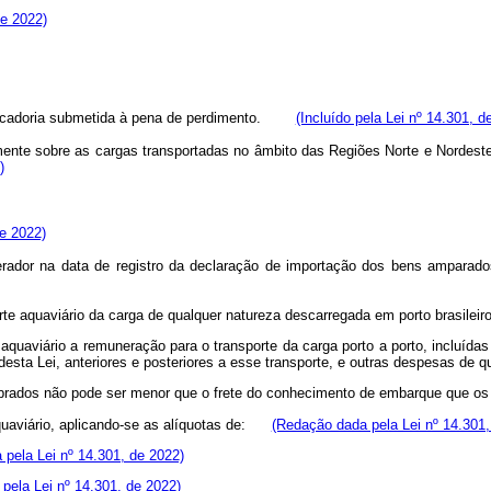
de 2022)
 mercadoria submetida à pena de perdimento.
(Incluído pela Lei nº 14.301, d
mente sobre as cargas transportadas no âmbito das Regiões Norte e Nordest
)
de 2022)
gerador na data de registro da declaração de importação dos bens ampara
te aquaviário da carga de qualquer natureza descarregada em porto brasileiro
 aquaviário a remuneração para o transporte da carga porto a porto, incluí
esta Lei, anteriores e posteriores a esse transporte, e outras despesas de qu
ados não pode ser menor que o frete do conhecimento de embarque que os 
aviário, aplicando-se as alíquotas de:
(Redação dada pela Lei nº 14.301,
pela Lei nº 14.301, de 2022)
pela Lei nº 14.301, de 2022)