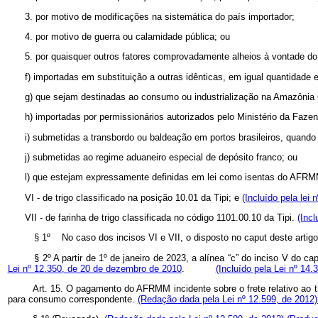
3. por motivo de modificações na sistemática do país importador;
4. por motivo de guerra ou calamidade pública; ou
5. por quaisquer outros fatores comprovadamente alheios à vontade do e
f) importadas em substituição a outras idênticas, em igual quantidade 
g) que sejam destinadas ao consumo ou industrialização na Amazônia O
h) importadas por permissionários autorizados pelo Ministério da Faze
i) submetidas a transbordo ou baldeação em portos brasileiros, quando 
j) submetidas ao regime aduaneiro especial de depósito franco; ou
l) que estejam expressamente definidas em lei como isentas do AFRM
VI - de trigo classificado na posição 10.01 da Tipi; e
(Incluído pela lei 
VII - de farinha de trigo classificada no código 1101.00.10 da Tipi.
(Incl
§ 1º
No caso dos incisos VI e VII, o disposto no
caput
deste artig
§ 2º A partir de 1º de janeiro de 2023, a alínea “c” do inciso V do
cap
Lei nº 12.350, de 20 de dezembro de 2010
.
(Incluído pela Lei nº 14.
Art. 15. O pagamento do AFRMM incidente sobre o frete relativo ao t
para consumo correspondente.
(Redação dada pela Lei nº 12.599, de 2012