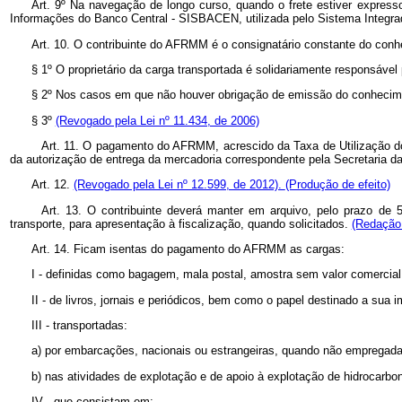
Art. 9º Na navegação de longo curso, quando o frete estiver expres
Informações do Banco Central - SISBACEN, utilizada pelo Sistema Integ
Art. 10. O contribuinte do AFRMM é o consignatário constante do con
§ 1º O proprietário da carga transportada é solidariamente responsá
§ 2º Nos casos em que não houver obrigação de emissão do conheciment
§ 3º
(Revogado pela Lei nº 11.434, de 2006)
Art. 11. O pagamento do AFRMM, acrescido da Taxa de Utilização d
da autorização de entrega da mercadoria correspondente pela Secretaria da
Art. 12.
(Revogado pela Lei nº 12.599, de 2012).
(Produção de efeito)
Art. 13. O contribuinte deverá manter em arquivo, pelo prazo d
transporte, para apresentação à fiscalização, quando solicitados.
(Redação 
Art. 14. Ficam isentas do pagamento do AFRMM as cargas:
I - definidas como bagagem, mala postal, amostra sem valor comercial 
II - de livros, jornais e periódicos, bem como o papel destinado a sua 
III - transportadas:
a) por embarcações, nacionais ou estrangeiras, quando não empregada
b) nas atividades de explotação e de apoio à explotação de hidrocarbo
IV - que consistam em: