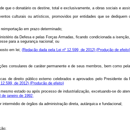
de que o donatário os destine, total e exclusivamente, a obras sociais e assi
ventos culturais ou artísticos, promovidos por entidades que se dediquem 
à reimportação em prazo determinado;
nistério da Defesa e pelas Forças Armadas, ficando condicionada a isenção
resse para a segurança nacional; ou
posto em lei;
(Redação dada pela Lei nº 12.599, de 2012)
(Produção de efeito
tições consulares de caráter permanente e de seus membros, bem como pela
icas de direito público externo celebrados e aprovados pelo Presidente da
 12.599, de 2012)
(Produção de efeito)
o mesmo estado ou após processo de industrialização, excetuando-se do atend
8 de janeiro de 1992;
r intermédio de órgãos da administração direta, autárquica e fundacional;
ção;