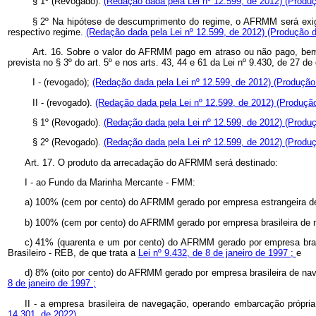
§ 1º (Revogado).
(Redação dada pela Lei nº 12.599, de 2012)
(Produç
§ 2º Na hipótese de descumprimento do regime, o AFRMM será exigi
respectivo regime.
(Redação dada pela Lei nº 12.599, de 2012)
(Produção d
Art. 16. Sobre o valor do AFRMM pago em atraso ou não pago, bem
prevista no § 3º do art. 5º e nos arts. 43, 44 e 61 da Lei nº 9.430, de 27 
I - (revogado);
(Redação dada pela Lei nº 12.599, de 2012)
(Produção 
II - (revogado).
(Redação dada pela Lei nº 12.599, de 2012)
(Produção
§ 1º (Revogado).
(Redação dada pela Lei nº 12.599, de 2012)
(Produç
§ 2º (Revogado).
(Redação dada pela Lei nº 12.599, de 2012)
(Produç
Art. 17. O produto da arrecadação do AFRMM será destinado:
I - ao Fundo da Marinha Mercante - FMM:
a) 100% (cem por cento) do AFRMM gerado por empresa estrangeira d
b) 100% (cem por cento) do AFRMM gerado por empresa brasileira de
c) 41% (quarenta e um por cento) do AFRMM gerado por empresa brasil
Brasileiro - REB, de que trata a
Lei nº 9.432, de 8 de janeiro de 1997 ;
e
d) 8% (oito por cento) do AFRMM gerado por empresa brasileira de nave
8 de janeiro de 1997 ;
II - a empresa brasileira de navegação, operando embarcação própri
14.301, de 2022)