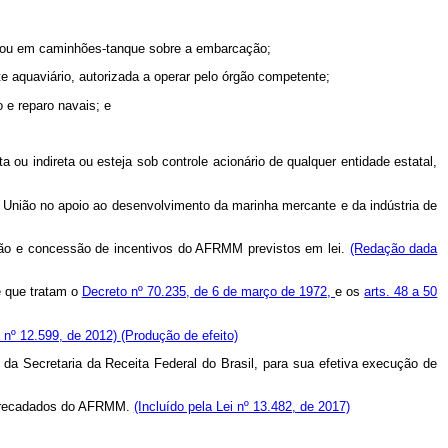
 ou em caminhões-tanque sobre a embarcação;
te aquaviário, autorizada a operar pelo órgão competente;
o e reparo navais; e
ou indireta ou esteja sob controle acionário de qualquer entidade estatal,
 União no apoio ao desenvolvimento da marinha mercante e da indústria de
uição e concessão de incentivos do AFRMM previstos em lei.
(Redação dada
e que tratam o
Decreto nº 70.235, de 6 de março de 1972,
e os
arts. 48 a 50
i nº 12.599, de 2012)
(Produção de efeito)
da Secretaria da Receita Federal do Brasil, para sua efetiva execução de
s arrecadados do AFRMM.
(Incluído pela Lei nº 13.482, de 2017)