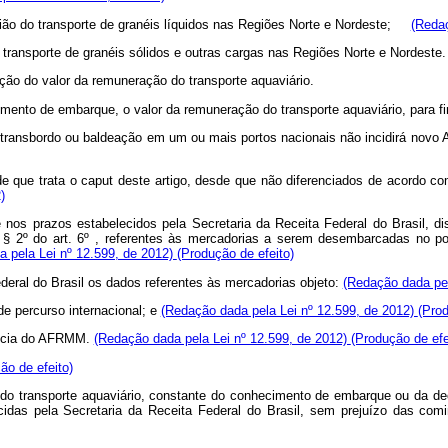
sião do transporte de granéis líquidos nas Regiões Norte e Nordeste;
(Redaç
o transporte de granéis sólidos e outras cargas nas Regiões Norte e Nordeste.
o do valor da remuneração do transporte aquaviário.
nto de embarque, o valor da remuneração do transporte aquaviário, para fi
 transbordo ou baldeação em um ou mais portos nacionais não incidirá novo AF
de que trata o
caput
deste artigo, desde que não diferenciados de acordo c
)
 e nos prazos estabelecidos pela Secretaria da Receita Federal do Brasil, 
§ 2º do art. 6º , referentes às mercadorias a serem desembarcadas no po
 pela Lei nº 12.599, de 2012)
(Produção de efeito)
deral do Brasil os dados referentes às mercadorias objeto:
(Redação dada pel
de percurso internacional; e
(Redação dada pela Lei nº 12.599, de 2012)
(Prod
dência do AFRMM.
(Redação dada pela Lei nº 12.599, de 2012)
(Produção de efe
ão de efeito)
 do transporte aquaviário, constante do conhecimento de embarque ou da dec
idas pela Secretaria da Receita Federal do Brasil, sem prejuízo das com