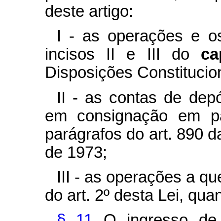
deste artigo:
I - as operações e o
incisos II e III do
c
Disposições Constitucion
II - as contas de depó
em consignação em p
parágrafos do art. 890 da
de 1973;
III - as operações a qu
do art. 2º desta Lei, qua
§ 11
O ingresso de