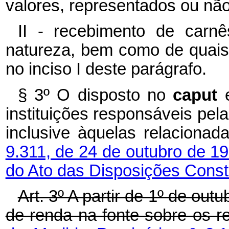
valores, representados ou não 
II - recebimento de carnê
natureza, bem como de quais
no inciso I deste parágrafo.
§ 3º O disposto no
caput
instituições responsáveis pe
inclusive àquelas relaciona
9.311, de 24 de outubro de 1
do Ato das Disposições Consti
Art. 3º A partir de 1º de out
de renda na fonte sobre os r