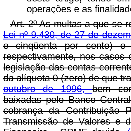
operações e as finalida
Art. 2º As multas a que se 
Lei nº 9.430, de 27 de deze
e cinqüenta por cento) e 
respectivamente, nos casos d
legislação das contas corrent
da alíquota 0 (zero) de que tr
outubro de 1996,
bem com
baixadas pelo Banco Central 
cobrança da Contribuição P
Transmissão de Valores e d