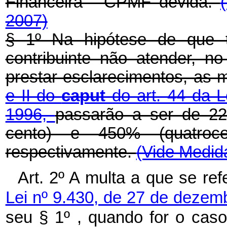
Financeira - CPMF devida.
2007)
§ 1º Na hipótese de que 
contribuinte não atender, n
prestar esclarecimentos, as 
e II do
caput
do art. 44 da 
1996,
passarão a ser de 22
cento) e 450% (quatroce
respectivamente.
(Vide Medida
Art. 2º A multa a que se re
Lei nº 9.430, de 27 de deze
seu § 1º , quando for o cas