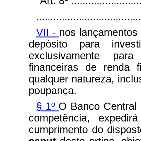
"Art. 8º ..........................
.....................................
VII -
nos lançamentos 
depósito para invest
exclusivamente para
financeiras de renda 
qualquer natureza, incl
poupança.
§ 1º
O Banco Central d
competência, expedir
cumprimento do disposto 