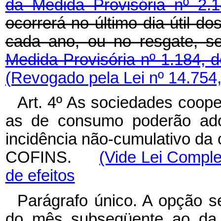
da Medida Provisória nº 2.
ocorrerá no último dia útil 
cada ano, ou no resgate, se
Medida Provisória nº 1.184, 
(Revogado pela Lei nº 14.754
Art. 4º As sociedades coop
as de consumo poderão ado
incidência não-cumulativo da
COFINS.
(Vide Lei Comple
de efeitos
Parágrafo único. A opção s
do mês subseqüente ao da d