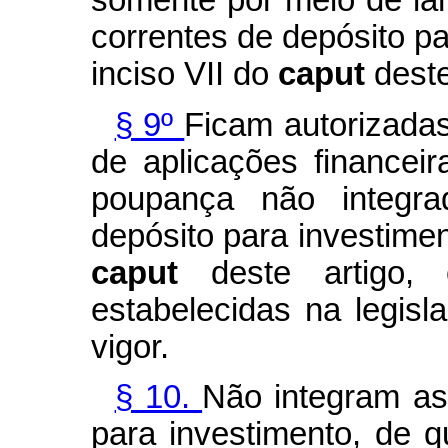
somente por meio de la
correntes de depósito pa
inciso VII do
caput
deste
§ 9º
Ficam autorizada
de aplicações financei
poupança não integra
depósito para investiment
caput
deste artigo,
estabelecidas na legis
vigor.
§ 10.
Não integram as
para investimento, de q