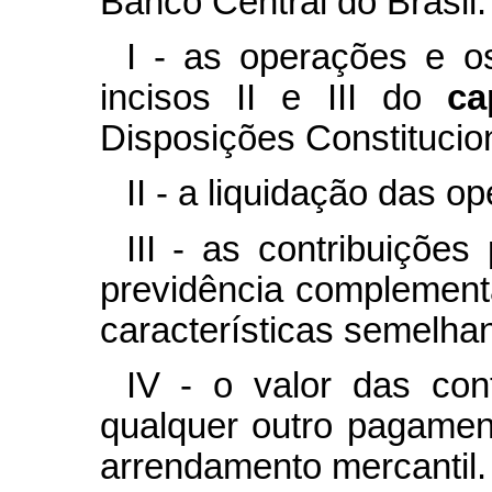
Banco Central do Brasil:
I - as operações e o
incisos II e III do
c
Disposições Constitucion
II - a liquidação das o
III - as contribuiçõe
previdência complement
características semelhan
IV - o valor das co
qualquer outro pagamen
arrendamento mercantil.