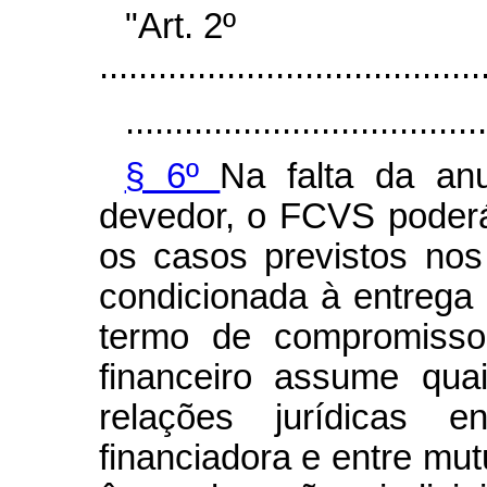
"Art. 2º
.......................................
.....................................
§ 6º
Na falta da an
devedor, o FCVS poderá
os casos previstos nos 
condicionada à entrega
termo de compromisso
financeiro assume qua
relações jurídicas en
financiadora e entre mut