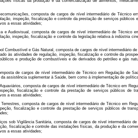
stalações físicas da produção e da comercialização de alimentos, medica
elecomunicações, composta de cargos de nível intermediário de Técnico e
gulação, inspeção, fiscalização e controle da prestação de serviços públi
vos a essas atividades;
ca e Audiovisual, composta de cargos de nível intermediário de Técnico e
lação, inspeção, fiscalização e controle da legislação relativa à indústria 
cool Combustível e Gás Natural, composta de cargos de nível intermediário 
zado às atividades de regulação, inspeção, fiscalização e controle da prospe
 públicos e produção de combustíveis e de derivados do petróleo e gás na
omposta de cargos de nível intermediário de Técnico em Regulação de Saú
le da assistência suplementar à Saúde, bem como à implementação de política
Aquaviários, composta de cargos de nível intermediário de Técnico em Regu
speção, fiscalização e controle da prestação de serviços públicos de tra
vos a essas atividades;
Terrestres, composta de cargos de nível intermediário de Técnico em Regu
peção, fiscalização e controle da prestação de serviços públicos de trans
ades;
ços sob Vigilância Sanitária, composta de cargos de nível intermediário de
peção, fiscalização e controle das instalações físicas, da produção e da co
vos a essas atividades;