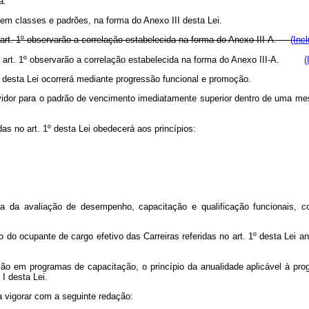
a.
s em classes e padrões, na forma do Anexo III desta Lei.
 o art. 1º observarão a correlação estabelecida na forma do Anexo III-A.
(Inc
e o art. 1º observarão a correlação estabelecida na forma do Anexo III-A.
(
º desta Lei ocorrerá mediante progressão funcional e promoção.
rvidor para o padrão de vencimento imediatamente superior dentro de uma 
as no art. 1º desta Lei obedecerá aos princípios:
a da avaliação de desempenho, capacitação e qualificação funcionais, c
 do ocupante de cargo efetivo das Carreiras referidas no art. 1º desta Lei a
ão em programas de capacitação, o princípio da anualidade aplicável à pro
I desta Lei.
 vigorar com a seguinte redação: