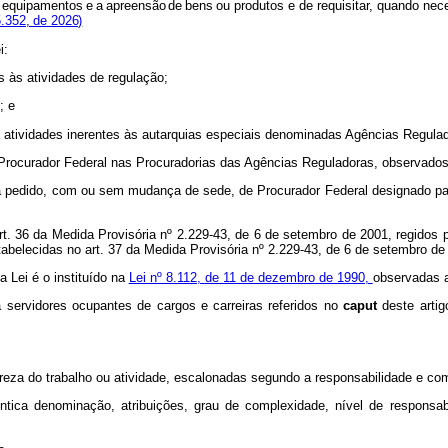
equipamentos
e
a
apreensão
de
bens
ou produtos e de requisitar, quando nece
.352, de 2026)
i:
s às atividades de regulação;
; e
 às atividades inerentes às autarquias especiais denominadas Agências Regula
e Procurador Federal nas Procuradorias das Agências Reguladoras, observados 
 pedido, com ou sem mudança de sede, de Procurador Federal designado para 
rt. 36 da Medida Provisória nº 2.229-43, de 6 de setembro de 2001, regidos p
tabelecidas no art. 37 da Medida Provisória nº 2.229-43, de 6 de setembro d
ta Lei é o instituído na
Lei nº 8.112, de 11 de dezembro de 1990,
observadas a
 a servidores ocupantes de cargos e carreiras referidos no
caput
deste arti
ureza do trabalho ou atividade, escalonadas segundo a responsabilidade e com
dêntica denominação, atribuições, grau de complexidade, nível de respons