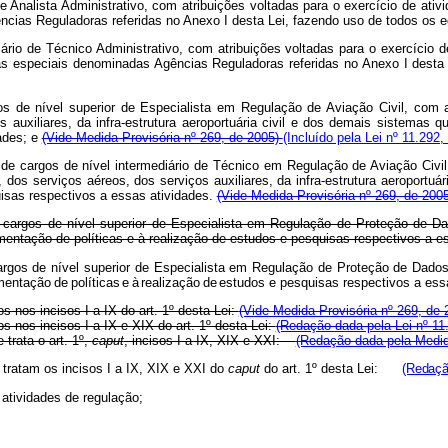
e Analista Administrativo, com atribuições voltadas para o exercício de ativ
ências Reguladoras referidas no Anexo I desta Lei, fazendo uso de todos os
rio de Técnico Administrativo, com atribuições voltadas para o exercício de 
ias especiais denominadas Agências Reguladoras referidas no Anexo I desta
s de nível superior de Especialista em Regulação de Aviação Civil, com at
ços auxiliares, da infra-estrutura aeroportuária civil e dos demais sistem
dades; e
(Vide Medida Provisória nº 269, de 2005)
(Incluído pela Lei nº 11.292,
de cargos de nível intermediário de Técnico em Regulação de Aviação Civil,
l, dos serviços aéreos, dos serviços auxiliares, da infra-estrutura aeroportu
isas respectivos a essas atividades.
(Vide Medida Provisória nº 269, de 200
argos de nível superior de Especialista em Regulação de Proteção de Dad
ementação de políticas e à realização de estudos e pesquisas respectivos a
gos de nível superior de Especialista
em
Regulação
de
Proteção
de
Dados
ementação
de
políticas
e
à
realização
de
estudos e pesquisas respectivos a e
os nos incisos I a IX do art. 1º desta Lei:
(Vide Medida Provisória nº 269, de 
os nos incisos I a IX e XIX do art. 1º desta Lei:
(Redação dada pela Lei nº 11
trata o art. 1º,
caput
, incisos I a IX, XIX e XXI:
(Redação dada pela Medida
 tratam
os
incisos I a IX, XIX e XXI do
caput
do art. 1º desta Lei:
(Redaçã
 atividades de regulação;