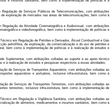
mentos e insumos sanitários, bem como à implementação de políticas e à
m Regulação de Serviços Públicos de Telecomunicações, com atribuições
cos e de exploração de mercados nas áreas de telecomunicações, bem como à
m Regulação da Atividade Cinematográfica e Audiovisual, com atribuições
cinematográfica e videofonográfica, bem como à implementação de políticas e
de Técnico em Regulação de Petróleo e Derivados, Álcool Combustível e Gás
cção petrolífera, da exploração, da comercialização e do uso de petróleo e
tural, bem como à implementação de políticas e à realização de estudos e
de Suplementar, com atribuições voltadas ao suporte e ao apoio técnico
s e à realização de estudos e pesquisas respectivos a essas atividades;
lação de Serviços de Transportes Aquaviários, com atribuições voltadas ao
nsportes aquaviários e portuários, inclusive infra-estrutura, bem como à
lação de Serviços de Transportes Terrestres, com atribuições voltadas ao
portes terrestres, inclusive infra-estrutura, bem como à implementação de
 Técnico em Regulação e Vigilância Sanitária, com atribuições voltadas ao
mercialização de alimentos, medicamentos e insumos sanitários, bem como à