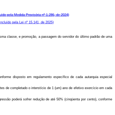
luído pela Medida Provisória nº 1.286, de 2024)
Incluído pela Lei nº 15.141, de 2025)
mesma classe, e promoção, a passagem do servidor do último padrão de uma
onforme disposto em regulamento específico de cada autarquia especial
ntes de completado o interstício de 1 (um) ano de efetivo exercício em cada
gressão poderá sofrer redução de até 50% (cinqüenta por cento), conforme