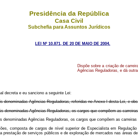
Presidência da República
Casa Civil
Subchefia para Assuntos Jurídicos
LEI Nº 10.871, DE 20 DE MAIO DE 2004.
Dispõe sobre a criação de carrei
Agências Reguladoras, e dá outra
l decreta e eu sanciono a seguinte Lei:
iais denominadas Agências Reguladoras, referidas no Anexo I desta Lei, e ob
eciais denominadas Agências Reguladoras, os cargos que compõem as carrei
eciais denominadas Agências Reguladoras, os cargos que compõem as carrei
ções, composta de cargos de nível superior de Especialista em Regulação
e da prestação de serviços públicos e de exploração de mercados nas áreas 