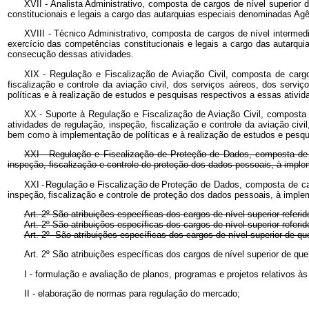
XVII - Analista Administrativo, composta de cargos de nível superior d
constitucionais e legais a cargo das autarquias especiais denominadas Ag
XVIII - Técnico Administrativo, composta de cargos de nível intermediá
exercício das competências constitucionais e legais a cargo das autarqu
consecução dessas atividades.
XIX - Regulação e Fiscalização de Aviação Civil, composta de cargo
fiscalização e controle da aviação civil, dos serviços aéreos, dos servi
políticas e à realização de estudos e pesquisas respectivos a essas ativi
XX - Suporte à Regulação e Fiscalização de Aviação Civil, composta 
atividades de regulação, inspeção, fiscalização e controle da aviação civi
bem como à implementação de políticas e à realização de estudos e pesqu
XXI - Regulação e Fiscalização de Proteção de Dados, composta de c
inspeção, fiscalização e controle de proteção dos dados pessoais, à impl
XXI
-
Regulação
e
Fiscalização
de
Proteção de Dados, composta de car
inspeção,
fiscalização e controle de proteção dos dados pessoais, à impl
Art. 2º São atribuições específicas dos cargos de nível superior referid
Art. 2º São atribuições específicas dos cargos de nível superior referid
Art. 2º São atribuições específicas dos cargos de nível superior de que 
Art. 2º São atribuições específicas dos cargos
de
nível superior
de
que
I - formulação e avaliação de planos, programas e projetos relativos às
II - elaboração de normas para regulação do mercado;