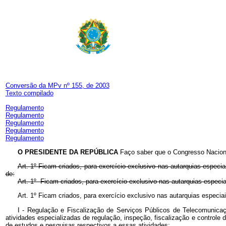
Conversão da MPv nº 155, de 2003
Texto compilado
Regulamento
Regulamento
Regulamento
Regulamento
Regulamento
O PRESIDENTE DA REPÚBLICA
Faço saber que o Congresso Naciona
Art. 1º Ficam criados, para exercício exclusivo nas autarquias espec
de:
Art. 1º Ficam criados, para exercício exclusivo nas autarquias esp
Art. 1º Ficam criados, para exercício exclusivo nas autarquias esp
I - Regulação e Fiscalização de Serviços Públicos de Telecomunica
atividades especializadas de regulação, inspeção, fiscalização e control
de estudos e pesquisas respectivos a essas atividades;