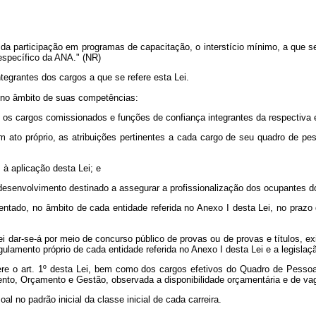
a participação em programas de capacitação, o interstício mínimo, a que se 
específico da ANA." (NR)
tegrantes dos cargos a que se refere esta Lei.
, no âmbito de suas competências:
 os cargos comissionados e funções de confiança integrantes da respectiva e
em ato próprio, as atribuições pertinentes a cada cargo de seu quadro de pes
 à aplicação desta Lei; e
desenvolvimento destinado a assegurar a profissionalização dos ocupantes d
tado, no âmbito de cada entidade referida no Anexo I desta Lei, no prazo 
 Lei dar-se-á por meio de concurso público de provas ou de provas e títulos, 
lamento próprio de cada entidade referida no Anexo I desta Lei e a legislaçã
ere o art. 1º desta Lei, bem como dos cargos efetivos do Quadro de Pessoa
ento, Orçamento e Gestão, observada a disponibilidade orçamentária e de va
l no padrão inicial da classe inicial de cada carreira.