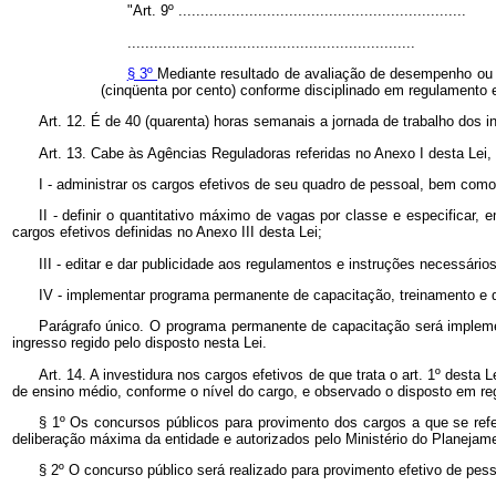
"Art. 9º .................................................................
.................................................................
§ 3º
Mediante resultado de avaliação de desempenho ou d
(cinqüenta por cento) conforme disciplinado em regulamento 
Art. 12. É de 40 (quarenta) horas semanais a jornada de trabalho dos in
Art. 13. Cabe às Agências Reguladoras referidas no Anexo I desta Lei
I - administrar os cargos efetivos de seu quadro de pessoal, bem como
II - definir o quantitativo máximo de vagas por classe e especificar, 
cargos efetivos definidas no Anexo III desta Lei;
III - editar e dar publicidade aos regulamentos e instruções necessários
IV - implementar programa permanente de capacitação, treinamento e 
Parágrafo único. O programa permanente de capacitação será implemen
ingresso regido pelo disposto nesta Lei.
Art. 14. A investidura nos cargos efetivos de que trata o art. 1º desta
de ensino médio, conforme o nível do cargo, e observado o disposto em regu
§ 1º Os concursos públicos para provimento dos cargos a que se ref
deliberação máxima da entidade e autorizados pelo Ministério do Planejam
§ 2º O concurso público será realizado para provimento efetivo de pessoa