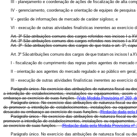
III - planejamento e coordenação de ações de fiscalização de alta com
IV - gerenciamento, coordenação e orientação de equipes de pesquisa 
V - gestão de informações de mercado de caráter sigiloso; e
VI - execução de outras atividades finalísticas inerentes ao exercíci
Art. 3º São atribuições comuns dos cargos referidos nos incisos I a XVI
Art. 3º São atribuições comuns dos cargos referidos nos incisos I a XV
Art. 3º São atribuições comuns dos cargos de que trata o art. 1º,
capu
Art.
3º
São
atribuições
comuns
dos
cargos de
que
tratam
os
incisos
I
a
X
I - fiscalização do cumprimento das regras pelos agentes do mercado r
II - orientação aos agentes do mercado regulado e ao público em geral;
III - execução de outras atividades finalísticas inerentes ao exercíci
Parágrafo único. No exercício das atribuições de natureza fiscal ou de
a interdição de estabelecimentos, instalações ou equipamentos, assim c
embaraço ao exercício de suas funções.
(Vide Medida Provisória nº 269, d
Parágrafo único. No exercício das atribuições de natureza fiscal ou d
de promover a interdição de estabelecimentos, instalações ou equipamen
desacato ou embaraço ao exercício de suas funções.
(Redação dada pela L
Parágrafo único. No exercício das atribuições de natureza fiscal ou d
promover a interdição de estabelecimentos, instalações ou equipamentos, a
ao exercício de suas funções.
(Redação dada pela Medida Provisória nº 
Parágrafo único. No exercício das atribuições de natureza fiscal ou de