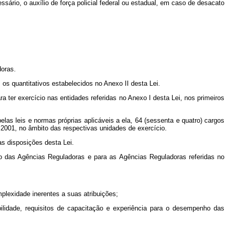
ssário, o auxílio de força policial federal ou estadual, em caso de desacato
doras.
os quantitativos estabelecidos no Anexo II desta Lei.
ter exercício nas entidades referidas no Anexo I desta Lei, nos primeiros
elas leis e normas próprias aplicáveis a ela, 64 (sessenta e quatro) cargos
e 2001, no âmbito das respectivas unidades de exercício.
s disposições desta Lei.
go das Agências Reguladoras e para as Agências Reguladoras referidas no
plexidade inerentes a suas atribuições;
abilidade, requisitos de capacitação e experiência para o desempenho das