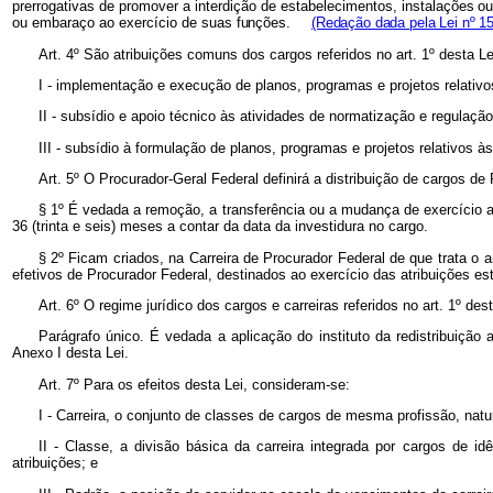
prerrogativas de promover a interdição de estabelecimentos, instalações
ou
ou embaraço ao exercício de suas
funções.
(Redação dada pela Lei nº 15
Art. 4º São atribuições comuns dos cargos referidos no art. 1º desta Le
I - implementação e execução de planos, programas e projetos relativo
II - subsídio e apoio técnico às atividades de normatização e regulação
III - subsídio à formulação de planos, programas e projetos relativos
Art. 5º O Procurador-Geral Federal definirá a distribuição de cargos d
§ 1º É vedada a remoção, a transferência ou a mudança de exercício a
36 (trinta e seis) meses a contar da data da investidura no cargo.
§ 2º Ficam criados, na Carreira de Procurador Federal de que trata o a
efetivos de Procurador Federal, destinados ao exercício das atribuições es
Art. 6º O regime jurídico dos cargos e carreiras referidos no art. 1º des
Parágrafo único. É vedada a aplicação do instituto da redistribuição
Anexo I desta Lei.
Art. 7º Para os efeitos desta Lei, consideram-se:
I - Carreira, o conjunto de classes de cargos de mesma profissão, nat
II - Classe, a divisão básica da carreira integrada por cargos de i
atribuições; e