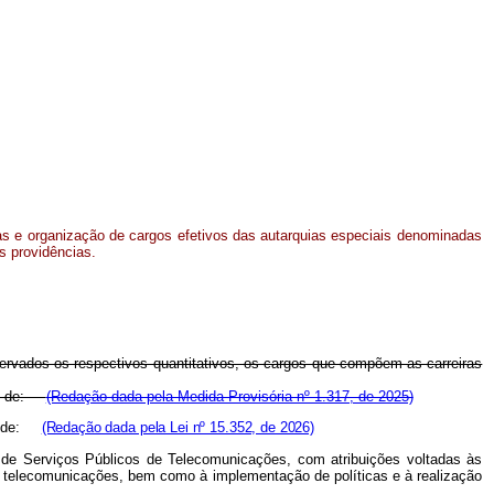
ras e organização de cargos efetivos das autarquias especiais denominadas
s providências.
servados os respectivos quantitativos, os cargos que compõem as carreiras
ras de:
(Redação dada pela Medida Provisória nº 1.317, de 2025)
ras de:
(Redação dada pela Lei nº 15.352, de 2026)
 de Serviços Públicos de Telecomunicações, com atribuições voltadas às
de telecomunicações, bem como à implementação de políticas e à realização