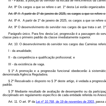
III - Padrão, a posição do servidor na escala de vencimentos da carreir
Art. 8º Os cargos a que se refere o art. 1º desta Lei estão organizado
Art. 8º-A A partir de 1º de janeiro de 2025, os cargos a que se refere
Art. 8º-A. A partir de 1º de janeiro de 2025, os cargos a que se refer
Art. 9º O desenvolvimento do servidor nos cargos de que trata o art. 1
Parágrafo único. Para fins desta Lei, progressão é a passagem do se
classe para o primeiro padrão da classe imediatamente superior.
Art. 10. O desenvolvimento do servidor nos cargos das Carreiras referid
I - da anualidade;
II - da competência e qualificação profissional; e
III - da existência de vaga.
§ 1º A promoção e a progressão funcional obedecerão à sistemátic
denominada Agência Reguladora.
§ 2º Ressalvado o disposto no § 3º deste artigo, é vedada a progressão
padrão.
§ 3º Mediante resultado de avaliação de desempenho ou da participaç
disciplinado em regulamento específico de cada entidade referida no Anexo 
Art. 11. O art. 9º da
Lei nº 10.768, de 19 de novembro de 2003,
passa a