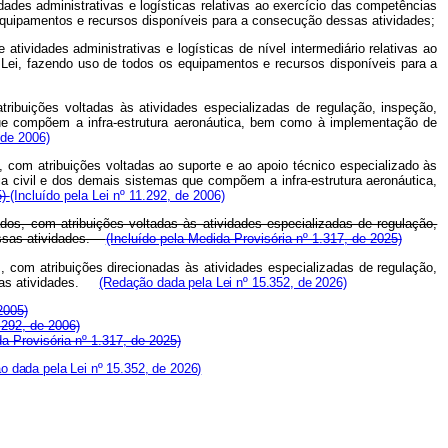
idades administrativas e logísticas relativas ao exercício das competências
 equipamentos e recursos disponíveis para a consecução dessas atividades;
atividades administrativas e logísticas de nível intermediário relativas ao
 Lei, fazendo uso de todos os equipamentos e recursos disponíveis para a
ribuições voltadas às atividades especializadas de regulação, inspeção,
as que compõem a infra-estrutura aeronáutica, bem como à implementação de
 de 2006)
 com atribuições voltadas ao suporte e ao apoio técnico especializado às
ária civil e dos demais sistemas que compõem a infra-estrutura aeronáutica,
5)
(Incluído pela Lei nº 11.292, de 2006)
os, com atribuições voltadas às atividades especializadas de regulação,
 essas atividades.
(Incluído pela Medida Provisória nº 1.317, de 2025)
,
com atribuições direcionadas às atividades especializadas
de
regulação,
ssas atividades.
(Redação dada pela Lei nº 15.352, de 2026)
2005)
.292, de 2006)
 Provisória nº 1.317, de 2025)
o dada pela Lei nº 15.352, de 2026)