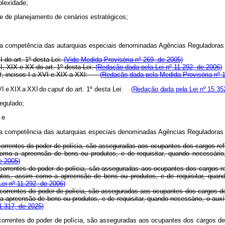
plexidade;
e de planejamento de cenários estratégicos;
o da competência das autarquias especiais denominadas Agências Reguladoras d
 do art. 1º desta Lei:
(Vide Medida Provisória nº 269, de 2005)
I, XIX e XX do art. 1º desta Lei:
(Redação dada pela Lei nº 11.292, de 2006)
t
, incisos I a XVI e XIX a XXI:
(Redação dada pela Medida Provisória nº 1
VI
e
XIX
a
XXI
do
caput
do art. 1º desta Lei:
(Redação dada pela Lei nº 15.35
egulado;
 e
o da competência das autarquias especiais denominadas Agências Reguladoras d
correntes do poder de polícia, são asseguradas aos ocupantes dos cargos refe
omo a apreensão de bens ou produtos, e de requisitar, quando necessário, 
e 2005)
ecorrentes do poder de polícia, são asseguradas aos ocupantes dos cargos ref
tos, assim como a apreensão de bens ou produtos, e de requisitar, quando 
ei nº 11.292, de 2006)
ecorrentes do poder de polícia, são asseguradas aos ocupantes dos cargos de 
 apreensão de bens ou produtos, e de requisitar, quando necessário, o auxí
1.317, de 2025)
correntes do poder
de
polícia,
são
asseguradas
aos
ocupantes
dos cargos
de