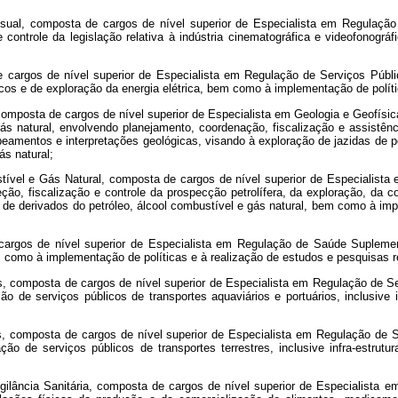
isual, composta de cargos de nível superior de Especialista em Regulação
e controle da legislação relativa à indústria cinematográfica e videofonog
 cargos de nível superior de Especialista em Regulação de Serviços Públi
licos e de exploração da energia elétrica, bem como à implementação de polít
composta de cargos de nível superior de Especialista em Geologia e Geofísica
gás natural, envolvendo planejamento, coordenação, fiscalização e assistênc
mentos e interpretações geológicas, visando à exploração de jazidas de pe
s natural;
tível e Gás Natural, composta de cargos de nível superior de Especialista
ção, fiscalização e controle da prospecção petrolífera, da exploração, da 
 de derivados do petróleo, álcool combustível e gás natural, bem como à im
argos de nível superior de Especialista em Regulação de Saúde Suplementa
m como à implementação de políticas e à realização de estudos e pesquisas r
s, composta de cargos de nível superior de Especialista em Regulação de Se
ção de serviços públicos de transportes aquaviários e portuários, inclusive
s, composta de cargos de nível superior de Especialista em Regulação de S
ação de serviços públicos de transportes terrestres, inclusive infra-estr
ilância Sanitária, composta de cargos de nível superior de Especialista em