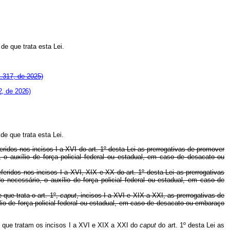
e que trata esta Lei.
.317, de 2025)
2, de 2026)
e que trata esta Lei.
ridos nos incisos I a XVI do art. 1º desta Lei as prerrogativas de promover
o auxílio de força policial federal ou estadual, em caso de desacato ou
eridos nos incisos I a XVI, XIX e XX do art. 1º desta Lei as prerrogativas
necessário, o auxílio de força policial federal ou estadual, em caso de
que trata o art. 1º,
caput
, incisos I a XVI e XIX a XXI, as prerrogativas de
lio de força policial federal ou estadual, em caso de desacato ou embaraço
que
tratam
os
incisos
I
a
XVI
e
XIX
a
XXI do
caput
do art. 1º desta Lei as