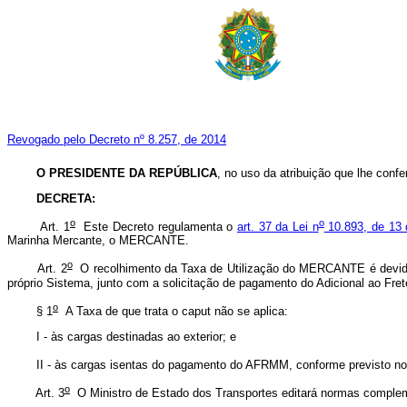
Revogado pelo Decreto nº 8.257, de 2014
O PRESIDENTE DA REPÚBLICA
, no uso da atribuição que lhe confer
DECRETA:
o
o
Art. 1
Este Decreto regulamenta o
art. 37 da Lei n
10.893, de 13 
Marinha Mercante, o MERCANTE.
o
Art. 2
O recolhimento da Taxa de Utilização do MERCANTE é devido 
próprio Sistema, junto com a solicitação de pagamento do Adicional ao F
o
§ 1
A Taxa de que trata o caput não se aplica:
I - às cargas destinadas ao exterior; e
II - às cargas isentas do pagamento do AFRMM, conforme previsto n
o
Art. 3
O Ministro de Estado dos Transportes editará normas complem