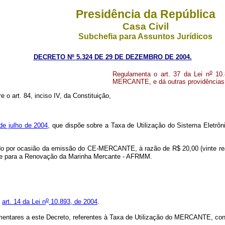
Presidência da República
Casa Civil
Subchefia para Assuntos Jurídicos
DECRETO Nº 5.324 DE 29 DE DEZEMBRO DE 2004.
o
Regulamenta o art. 37 da Lei n
10.
MERCANTE, e dá outras providências
e o art. 84, inciso IV, da Constituição,
de julho de 2004,
que dispõe sobre a Taxa de Utilização do Sistema Eletrôn
por ocasião da emissão do CE-MERCANTE, à razão de R$ 20,00 (vinte reais)
rete para a Renovação da Marinha Mercante - AFRMM.
o
o
art. 14 da Lei n
10.893, de 2004
.
entares a este Decreto, referentes à Taxa de Utilização do MERCANTE, con