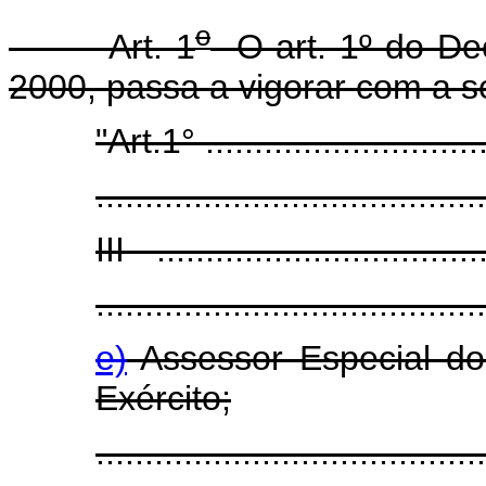
o
Art. 1
O art. 1º do Dec
2000, passa a vigorar com a s
"Art.1° ..............................
........................................
III - .................................
........................................
e)
Assessor Especial d
Exército;
........................................