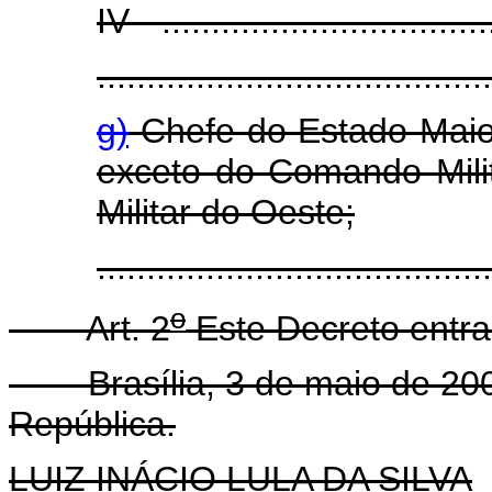
IV - .................................
........................................
g)
Chefe do Estado-Maio
exceto do Comando Mili
Militar do Oeste;
.....................................
o
Art. 2
Este Decreto entra
Brasília, 3 de maio de 2004
República.
LUIZ INÁCIO LULA DA SILVA