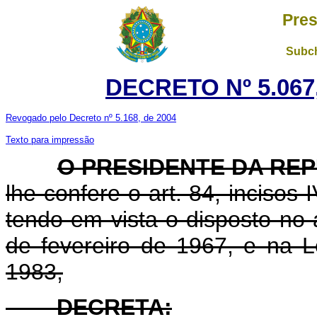
Pres
Subch
DECRETO Nº 5.067,
Revogado pelo Decreto nº 5.168, de 2004
Texto para impressão
O
PRESIDENTE DA RE
lhe confere o art. 84, incisos 
tendo em vista o disposto no 
de fevereiro de 1967, e na 
1983,
DECRETA: