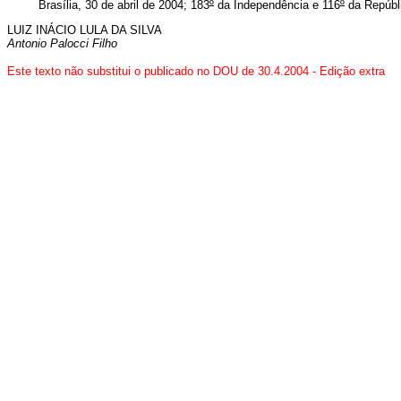
Brasília, 30 de abril de 2004; 183
º
da Independência e 116
º
da Repúbl
LUIZ INÁCIO LULA DA SILVA
Antonio Palocci Filho
Este texto não substitui o publicado no DOU de 30.4.2004 - Edição extr
a