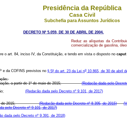
Presidência da República
Casa Civil
Subchefia para Assuntos Jurídicos
DECRETO Nº 5.059, DE 30 DE ABRIL DE 2004.
Reduz as alíquotas da Contrib
comercialização de gasolina, óleo
re o art. 84, inciso IV, da Constituição, e tendo em vista o disposto no
caput
o
EP e da COFINS previstos no
§ 5
º
do art. 23 da Lei n
10.865, de 30 de abril 
iação;
ação, a partir de 1
º
de maio de 2015;
(Redação dada pelo Decreto
ão;
(Redação dada pelo Decreto nº 9.101, de 2017)
aio de 2015;
(Redação dada pelo Decreto nº 8.395, de 2015)
(V
da pelo Decreto nº 9.101, de 2017)
o dada pelo Decreto nº 9.391, de 2018)