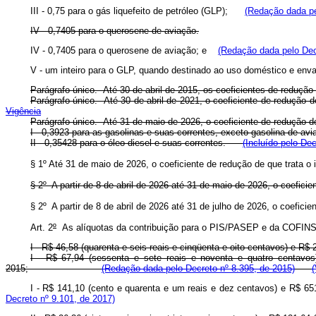
III - 0,75 para o gás liquefeito de petróleo (GLP);
(Redação dada pe
IV - 0,7405 para o querosene de aviação.
IV - 0,7405 para o querosene de aviação; e
(Redação dada pelo Dec
V - um inteiro para o GLP, quando destinado ao uso doméstico e en
Parágrafo único. Até 30 de abril de 2015, os coeficientes de redução 
Parágrafo único. Até 30 de abril de 2021, o coeficiente de redução de
Vigência
Parágrafo único. Até 31 de maio de 2026, o coeficiente de redução de
I - 0,3923 para as gasolinas e suas correntes, exceto gasolina de
II - 0,35428 para o óleo diesel e suas correntes.
(Incluído pelo De
§ 1º
Até 31 de maio de 2026, o coeficiente de redução de que trata o 
§ 2º A partir de 8 de abril de 2026 até 31 de maio de 2026, o coeficie
§ 2º A partir de 8 de abril de 2026 até 31 de julho de 2026, o coefici
Art. 2
º
As alíquotas da contribuição para o PIS/PASEP e da COFINS, c
I - R$ 46,58 (quarenta e seis reais e cinqüenta e oito centavos) e R$
I -
R$ 67,94 (sessenta e sete reais e noventa e quatro centavos)
2015
;
(Redação dada pelo Decreto nº 8.395, de 2015)
(
I - R$ 141,10 (cento e quarenta e um reais e dez centavos) e R$ 65
Decreto nº 9.101, de 2017)