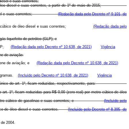
diesel e suas correntes;
óleo diesel e suas correntes,
a partir de 1
º
de maio de 2015
;
el e suas correntes;
(Redação dada pelo Decreto nº 9.101, de
) por metro cúbico de óleo diesel e suas correntes;
(Redação dada pelo
gás liquefeito de petróleo (GLP); e
de GLP;
(Redação dada pelo Decreto nº 10.638, de 2021)
Vigência
ne de aviação.
erosene de aviação; e
(Redação dada pelo Decreto nº 10.638, de 2021)
uilogramas.
(Incluído pelo Decreto nº 10.638, de 2021)
Vigência
nico do art. 1
º
, ficam reduzidas, respectivamente, para:
art. 1º, ficam reduzidas para R$ 0,00 (zero real) por metro cúbico de óleo
tavos) por metro cúbico de gasolinas e suas correntes; e
(Incluído pelo
cúbico de óleo diesel e suas correntes.
(Incluído pelo Decreto nº 8.395, de
 de 2004.