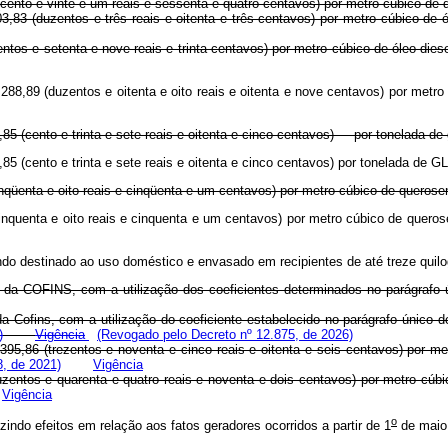
4 (cento e vinte e um reais e sessenta e quatro centavos) por metro cúbico de 
3,83 (duzentos e três reais e oitenta e três centavos) por metro cúbico de 
zentos e setenta e nove reais e trinta centavos) por metro cúbico de óleo dies
e R$ 288,89 (duzentos e oitenta e oito reais e oitenta e nove centavos
7,85 (cento e trinta e sete reais e oitenta e cinco centavos) por tonelada de 
37,85 (cento e trinta e sete reais e oitenta e cinco centavos) por tonelada 
nqüenta e oito reais e cinqüenta e um centavos) por metro cúbico de querose
(cinquenta e oito reais e cinquenta e um centavos) por metro cúbico de qu
quando destinado ao uso doméstico e envasado em recipientes de até treze q
da COFINS, com a utilização dos coeficientes determinados no parágrafo ú
 Cofins, com a utilização do coeficiente estabelecido no parágrafo único do 
)
Vigência
(Revogado pelo Decreto nº 12.875, de 2026)
) e R$ 395,86 (trezentos e noventa e cinco reais e oitenta e seis cen
8, de 2021)
Vigência
 (duzentos e quarenta e quatro reais e noventa e dois centavos) por metro 
Vigência
o
indo efeitos em relação aos fatos geradores ocorridos a partir de 1
de maio