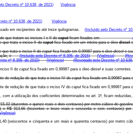
lo Decreto nº 10.638, de 2021)
Vigência
reto nº 10.638, de 2021)
Vigência
vasado em recipientes de até treze quilogramas.
(Incluído pelo Decreto nº 10
de que tratam os incisos I e II do
caput
ficam fixados em:
 que trata o inciso II do
caput
fica fixado em um inteiro para o óleo
diesel
e
 que trata o inciso II do
caput
fica fixado em 0,99987 para o óleo
diesel
e s
 aviação; e
(Incluído pelo Decreto nº 8.395, de 2015)
(Vigência)
(Rev
creto nº 8.395, de 2015)
(Vigência)
(Revogado pelo Decreto nº 10.638
inciso II do
caput
fica fixado em 0,99987 para o óleo
diesel
e suas corrente
nte de redução de que trata o inciso IV do
caput
fica fixado em 0,99987 para
ente de redução de que trata o inciso IV do
caput
fica fixado em 0,99987 para
om a utilização dos coeficientes determinados no art. 1
º
, ficam reduzidas,
 215,02 (duzentos e quinze reais e dois centavos) por metro cúbico de gasoli
 e R$ 313,66 (trezentos e treze reais e sessenta e seis centavos) por
Vigência)
1,40 (seiscentos e cinquenta e um reais e quarenta centavos) por metro cúb