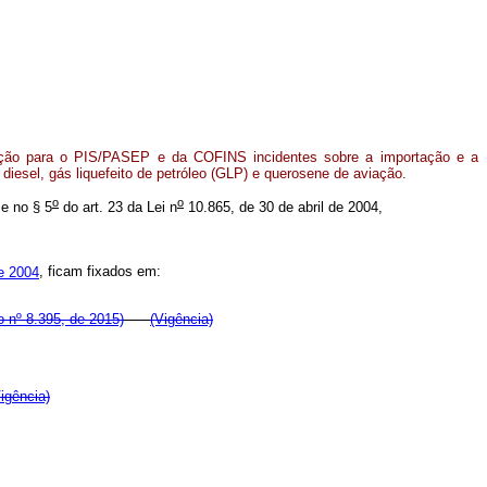
uição para o PIS/PASEP e da COFINS incidentes sobre a importação e a
 diesel, gás liquefeito de petróleo (GLP) e querosene de aviação.
o
o
e no § 5
do art. 23 da Lei n
10.865, de 30 de abril de 2004,
de 2004
, ficam fixados em:
 nº 8.395, de 2015)
(Vigência)
igência)