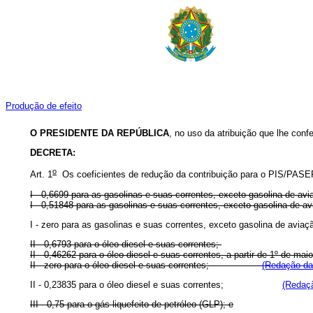
Produção de efeito
O PRESIDENTE DA REPÚBLICA
, no uso da atribuição que lhe confe
DECRETA:
o
Art. 1
Os coeficientes de redução da contribuição para o PIS/PAS
I - 0,6699 para as gasolinas e suas correntes, exceto gasolina de av
I - 0,51848 para as gasolinas e suas correntes, exceto gasolina de avi
I - zero para as gasolinas e suas correntes, exceto gasolina de aviaç
II - 0,6793 para o óleo diesel e suas correntes;
II - 0,46262 para o óleo diesel e suas correntes, a partir de 1
º
de m
II - zero para o óleo diesel e suas correntes;
(Redação da
II - 0,23835 para o óleo diesel e suas correntes;
(Redaçã
III - 0,75 para o gás liquefeito de petróleo (GLP); e