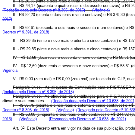
II - R$ 26,36 (vinte e seis reais e trinta e seis centavos) e R$ 121,6
II - R$ 44,17 (quarenta e quatro reais e dezessete centavos) e R$ 20
(Redação dada pelo Decreto nº 8.395, de 2015)
(Vigência)
II - R$ 82,20 (oitenta e dois reais e vinte centavos) e R$ 379,30 (tre
2017)
II - R$ 62,61 (sessenta e dois reais e sessenta e um centavos) 
Decreto nº 9.391, de 2018)
III - R$ 29,85 (vinte e nove reais e oitenta e cinco centavos) e R$ 13
III - R$ 29,85 (vinte e nove reais e oitenta e cinco centavos) e R$ 1
IV - R$ 12,69 (doze reais e sessenta e nove centavos) e R$ 58,51 (ci
IV - R$ 12,69 (doze reais e sessenta e nove centavos) e R$ 58,51 
Vigência
V - R$ 0,00 (zero real) e R$ 0,00 (zero real) por tonelada de GLP, 
Parágrafo único. As alíquotas da Contribuição para o PIS/PASEP e 
(Incluído pelo Decreto nº 8.395, de 2015)
Parágrafo único. As alíquotas da Contribuição para o PIS/Pasep e da
diesel
e suas correntes.
(Redação dada pelo Decreto nº 10.638, de 2021
I - R$ 85,75 (oitenta e cinco reais e setenta e cinco centavos
Decreto nº 8.395, de 2015)
(Vigência)
(Revogado pelo Decreto nº 10.63
II - R$ 53,08 (cinquenta e três reais e oito centavos) e R$ 244,92
2015)
(Vigência)
(Revogado pelo Decreto nº 10.638, de 2021)
o
Art. 3
Este Decreto entra em vigor na data de sua publicação, produz